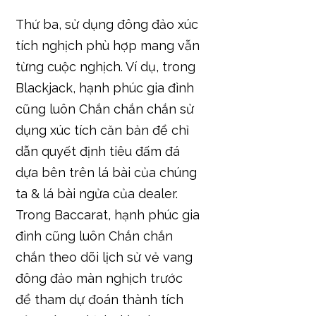
Thứ ba, sử dụng đông đảo xúc
tích nghịch phù hợp mang vẫn
từng cuộc nghịch. Ví dụ, trong
Blackjack, hạnh phúc gia đình
cũng luôn Chắn chắn chắn sử
dụng xúc tích căn bản để chỉ
dẫn quyết định tiêu đấm đá
dựa bên trên lá bài của chúng
ta & lá bài ngửa của dealer.
Trong Baccarat, hạnh phúc gia
đình cũng luôn Chắn chắn
chắn theo dõi lịch sử vẻ vang
đông đảo màn nghịch trước
để tham dự đoán thành tích