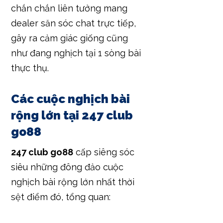
chắn chắn liên tưởng mang
dealer săn sóc chat trực tiếp,
gây ra cảm giác giống cũng
như đang nghịch tại 1 sòng bài
thực thụ.
Các cuộc nghịch bài
rộng lớn tại 247 club
go88
247 club go88
cấp siêng sóc
siêu những đông đảo cuộc
nghịch bài rộng lớn nhất thời
sệt điểm đó, tổng quan: