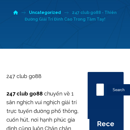
Uncategorized
247 club go88 - Thiên
Đường Giải Trí Đỉnh Cao Trong Tầm Tay!
247 club go88
Search
247 club go88
chuyển về 1
sân nghịch vui nghịch giải trí
trực tuyến đường phổ thông,
cuốn hút, nơi hạnh phúc gia
Rece
đình cũng luôn Chắn chắn