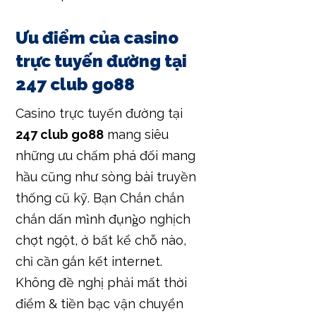
Ưu điểm của casino
trực tuyến đường tại
247 club go88
Casino trực tuyến đường tại
247 club go88
mang siêu
những ưu chấm phá đối mang
hầu cũng như sòng bài truyền
thống cũ kỹ. Bạn Chắn chắn
chắn dấn mình đụng̀o nghịch
chợt ngột, ở bất kể chỗ nào,
chỉ cần gắn kết internet.
Không đề nghị phải mất thời
điểm & tiền bạc vận chuyển