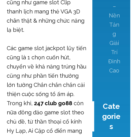
cũng như game slot Clip
–
thanh lịch mang thẻ VGA 3D
Nền
chân thật & những chức năng
Tản
lạ biệt.
g
Giải
Các game slot jackpot lũy tiến
Trí
cũng là 1 chọn cuốn hút,
Đỉnh
chuyển về khả năng trúng hầu
Cao
cũng như phần tiến thưởng
lớn tưởng Chắn chắn chắn cải
thiện cuộc sống tổ ấm áp.
Trong khi,
247 club go88
còn
Cate
nữa đông đảo game slot theo
gorie
chủ đề, từ thần thoại cổ kính
s
Hy Lạp, Ai Cập cổ điển mang