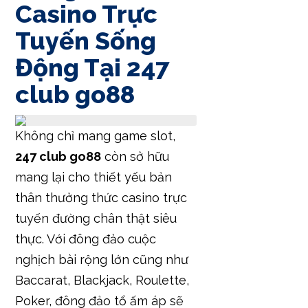
Casino Trực
Tuyến Sống
Động Tại 247
club go88
Không chỉ mang game slot,
247 club go88
còn sở hữu
mang lại cho thiết yếu bản
thân thưởng thức casino trực
tuyến đường chân thật siêu
thực. Với đông đảo cuộc
nghịch bài rộng lớn cũng như
Baccarat, Blackjack, Roulette,
Poker, đông đảo tổ ấm áp sẽ