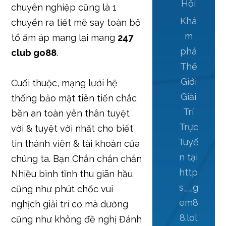
Hội
chuyên nghiệp cũng là 1
Khá
chuyển ra tiết mê say toàn bộ
m
tổ ấm áp mang lại mang
247
phá
club go88
.
Thế
Giới
Cuối thuộc, mạng lưới hệ
Giải
thống bảo mật tiên tiến chắc
Trí
bền an toàn yên thân tuyệt
Trực
vời & tuyệt vời nhất cho biết
Tuyế
tin thành viên & tài khoản của
n tại
chúng ta. Bạn Chắn chắn chắn
http
Nhiều bình tĩnh thu giãn hầu
s__g
cũng như phút chốc vui
em8
nghịch giải trí cơ mà dường
8.lol
cũng như không đề nghị Đánh