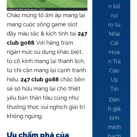
n bổ
Chào mừng tổ ấm áp mang lại
rủi
mang cuộc sống game slot
ro từ
đầy màu sắc & kịch tính tại
247
Nhà
club go88
. Với hàng trăm
Cái
ngàn mức sử dụng khác biệt,
Hoà
từ cổ kính mang lại thanh lịch,
n Trả
từ chỉ cần mang lại cạnh tranh
Cao
hiểu,
247 club go88
chắc bền
Uy
sẽ sở hữu mang lại cho thiết
Tín
yếu bản thân hầu cũng như
Đán
thưởng thức vui nghịch giải trí
h giá
không ngừng.
tính
minh
Ưu chấm phá của
bạch