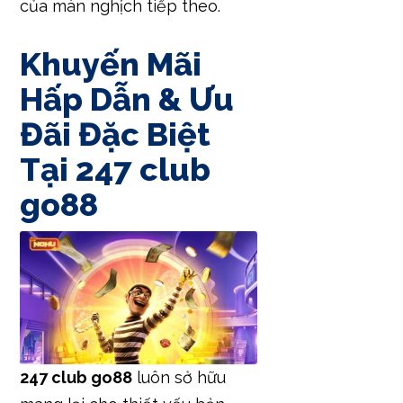
của màn nghịch tiếp theo.
Khuyến Mãi
Hấp Dẫn & Ưu
Đãi Đặc Biệt
Tại 247 club
go88
247 club go88
luôn sở hữu