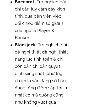
Baccarat:
Trò nghịch bài
chỉ cần tuy cầm đầy kịch
tính, dựa bên trên việc
đối chiếu điểm số giữa 2
cửa ngõ là Player &
Banker.
Blackjack:
Trò nghịch bài
đề nghị thiết đề nghị thiết
năng lực tính toán & chỉ
còn dẫn chỉ dẫn quyết
định sáng suốt, phương
châm là vẫn đang sở hữu
được tổng điểm sắp tới 21
nhất cơ mà dường cũng
như không vượt quá.