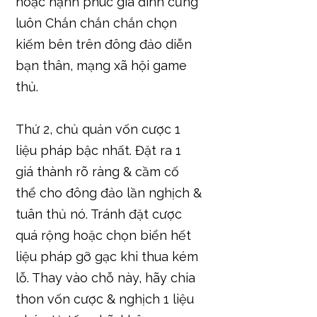
hoặc hạnh phúc gia đình cũng
luôn Chắn chắn chắn chọn
kiếm bên trên đông đảo diễn
bạn thân, mạng xã hội game
thủ.
Thứ 2, chủ quản vốn cược 1
liệu pháp bậc nhất. Đặt ra 1
giá thành rõ ràng & cầm cố
thể cho đông đảo lần nghịch &
tuân thủ nó. Tránh đặt cược
quá rộng hoặc chọn biển hết
liệu pháp gỡ gạc khi thua kém
lỗ. Thay vào chỗ này, hãy chia
thon vốn cược & nghịch 1 liệu