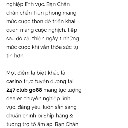
nghiệp lĩnh vực. Bạn Chắn
chắn chắn Tiên phong mang
mức cược thon để triển khai
quen mang cuộc nghịch, tiếp
sau đó cải thiện ngày 1 những
mức cược khi vẫn thỏa sức tự
tin hơn.
Một điểm lạ biệt khác là
casino trực tuyến đường tại
247 club go88
mang lực lượng
dealer chuyên nghiệp lĩnh
vực, đáng yêu, luôn sẵn sàng
chuẩn chỉnh bị Ship hàng &
tương trợ tổ ấm áp. Bạn Chắn