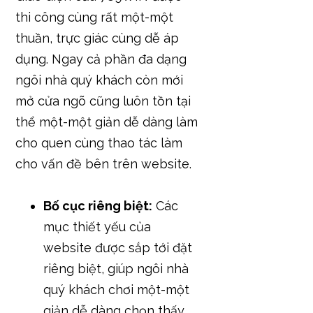
thi công cùng rất một-một
thuần, trực giác cùng dễ áp
dụng. Ngay cả phần đa dạng
ngôi nhà quý khách còn mới
mở cửa ngõ cũng luôn tồn tại
thể một-một giản dễ dàng làm
cho quen cùng thao tác làm
cho vấn đề bên trên website.
Bố cục riêng biệt:
Các
mục thiết yếu của
website được sắp tới đặt
riêng biệt, giúp ngôi nhà
quý khách chơi một-một
giản dễ dàng chọn thấy