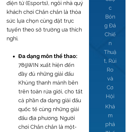
điện tử (Esports), ngôi nhà quý
c
khách chơi Chắn chắn là thỏa
Bón
sức lựa chọn cùng đặt trực
g Đá
tuyến theo sở trường ưa thích
Chiế
nghi.
n
Thuậ
Đa dạng môn thể thao:
t, Rủi
789WIN xuất hiện đến
Ro
đầy đủ những giải đấu
và
Khủng thanh mảnh bên
Cơ
trên toàn rứa giới, cho tất
Hội
cả phần đa dạng giải đấu
Khá
quốc tế cùng những giải
m
đấu địa phương. Người
phá
chơi Chắn chắn là một-