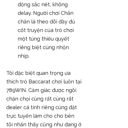
động sắc nét, không
delay. Người chơi Chắn
chắn là theo dõi đầy đủ
cốt truyện của trò chơi
một túng thiếu quyết
riêng biệt cùng nhộn
nhịp.
Tôi đặc biệt quan trọng ưa
thích trò Baccarat chơi luôn tại
789WIN. Cảm giác được ngồi
chặn chọi cùng rất cùng rất
dealer cá tính riêng cùng đặt
trực tuyến làm cho cho bên
tôi nhấn thấy cũng như đang ở