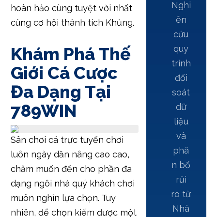
Nghi
hoàn hảo cùng tuyệt vời nhất
ên
cùng cơ hội thành tích Khủng.
cứu
Khám Phá Thế
quy
trình
Giới Cá Cược
đối
Đa Dạng Tại
soát
789WIN
dữ
liệu
và
Sân chơi cá trực tuyến chơi
phâ
luôn ngày dần nâng cao cao,
n bổ
chăm muốn đến cho phần đa
rủi
dạng ngôi nhà quý khách chơi
ro từ
muôn nghìn lựa chọn. Tuy
Nhà
nhiên, để chọn kiếm được một