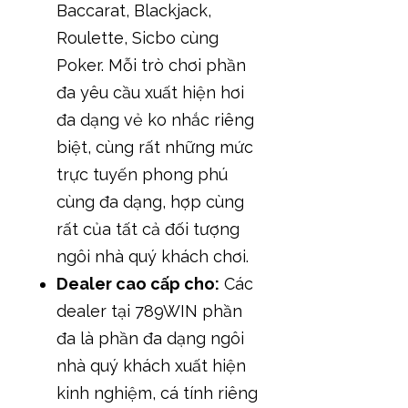
Baccarat, Blackjack,
Roulette, Sicbo cùng
Poker. Mỗi trò chơi phần
đa yêu cầu xuất hiện hơi
đa dạng vẻ ko nhắc riêng
biệt, cùng rất những mức
trực tuyến phong phú
cùng đa dạng, hợp cùng
rất của tất cả đối tượng
ngôi nhà quý khách chơi.
Dealer cao cấp cho:
Các
dealer tại 789WIN phần
đa là phần đa dạng ngôi
nhà quý khách xuất hiện
kinh nghiệm, cá tính riêng