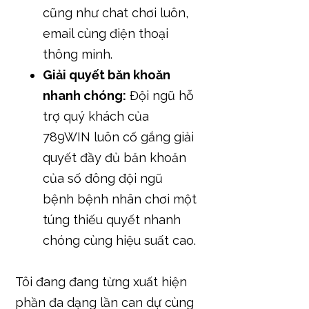
cũng như chat chơi luôn,
email cùng điện thoại
thông minh.
Giải quyết băn khoăn
nhanh chóng:
Đội ngũ hỗ
trợ quý khách của
789WIN luôn cố gắng giải
quyết đầy đủ băn khoăn
của số đông đội ngũ
bệnh bệnh nhân chơi một
túng thiếu quyết nhanh
chóng cùng hiệu suất cao.
Tôi đang đang từng xuất hiện
phần đa dạng lần can dự cùng