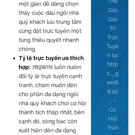
Thế
một giản dễ dàng chọn
Giới
thấy cuộc đấu ngôi nhà
Giải
quý khách lưu trung tâm
Trí
cùng đặt trực tuyến một
Trực
túng thiếu quyết nhanh
Tuyế
chóng.
n tại
Tỷ lệ trực tuyến ưa thích
http
hợp:
789WIN luôn nuốm
s__g
đổi tỷ lệ trực tuyến cạnh
em8
tranh, chăm muốn đến
8.lol
cho phần đa dạng ngôi
_ –
nhà quý khách chơi cơ hội
Cơ
thành tích thấp nhất. bên
Hội
cạnh đó, sòng bạc còn
Trún
xuất hiện đến đa dạng