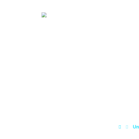
BÁN NHÀ ĐẤT P
Un