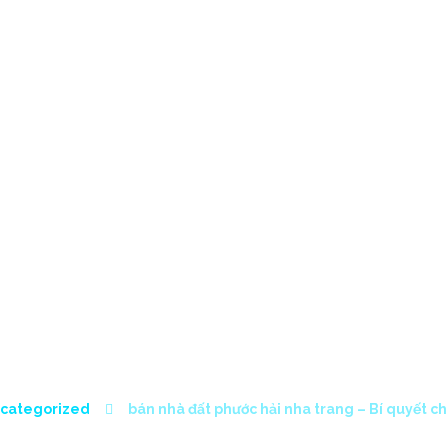
HOME
SERVICES
PROJE
HƯỚC HẢI NHA TR
CHIẾN THẮNG
categorized
bán nhà đất phước hải nha trang – Bí quyết c