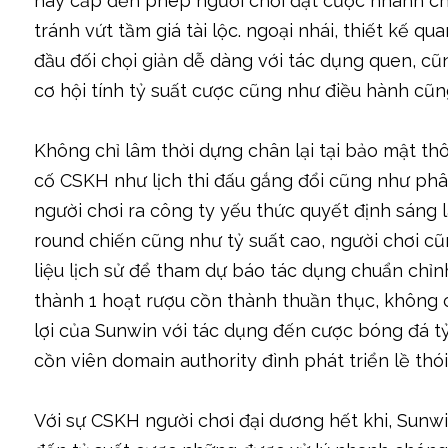
này cấp đến phép người chơi đặt cược nhanh ch
tránh vứt tầm giá tài lộc. ngoại nhái, thiết kế 
đầu đối chọi giản dễ dàng với tác dụng quen, c
cơ hội tính tỷ suất cược cũng như điều hành cũn
Không chỉ lâm thời dựng chân lại tại bảo mật t
cố CSKH như lịch thi đấu gắng đổi cũng như phân
người chơi ra công ty yếu thức quyết định sáng l
round chiến cũng như tỷ suất cao, người chơi cũ
liệu lịch sử để tham dự báo tác dụng chuẩn chỉ
thành 1 hoạt rượu cồn thành thuần thục, không c
lợi của Sunwin với tác dụng đến cược bóng đá tỷ
cồn viên domain authority đình phát triển lề thó
Với sự CSKH người chơi đại dương hết khi, Sunw