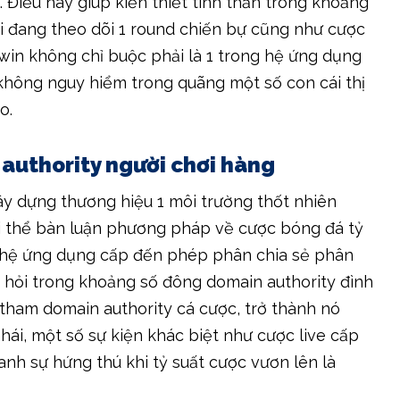
Điều này giúp kiến thiết tinh thần trong khoảng
ơi đang theo dõi 1 round chiến bự cũng như cược
win không chỉ buộc phải là 1 trong hệ ứng dụng
hông nguy hiểm trong quãng một số con cái thị
o.
uthority người chơi hàng
y dựng thương hiệu 1 môi trường thốt nhiên
ại thể bàn luận phương pháp về cược bóng đá tỷ
n hệ ứng dụng cấp đến phép phân chia sẻ phân
t hỏi trong khoảng số đông domain authority đình
 tham domain authority cá cược, trở thành nó
hái, một số sự kiện khác biệt như cược live cấp
anh sự hứng thú khi tỷ suất cược vươn lên là