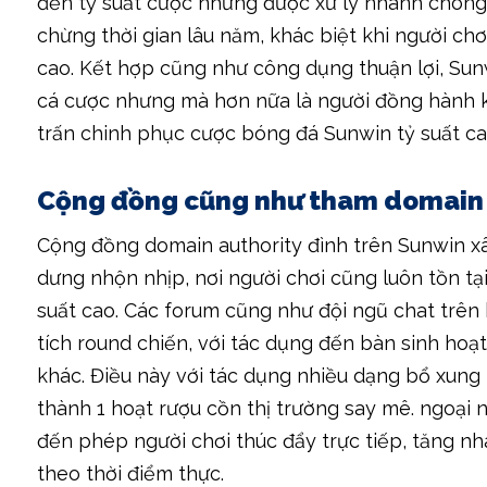
đến tỷ suất cược những được xử lý nhanh chóng. 
chừng thời gian lâu năm, khác biệt khi người ch
cao. Kết hợp cũng như công dụng thuận lợi, Sun
cá cược nhưng mà hơn nữa là người đồng hành k
trấn chinh phục cược bóng đá Sunwin tỷ suất ca
Cộng đồng cũng như tham domain a
Cộng đồng domain authority đình trên Sunwin xâ
dưng nhộn nhịp, nơi người chơi cũng luôn tồn t
suất cao. Các forum cũng như đội ngũ chat trê
tích round chiến, với tác dụng đến bàn sinh hoạ
khác. Điều này với tác dụng nhiều dạng bổ xung
thành 1 hoạt rượu cồn thị trường say mê. ngoại n
đến phép người chơi thúc đẩy trực tiếp, tăng nh
theo thời điểm thực.