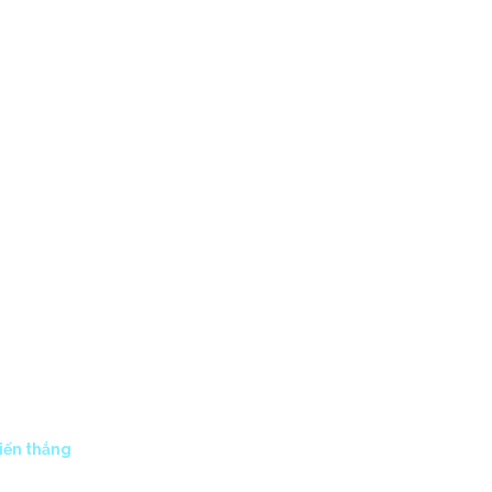
CTS
ABOUT US
CONTACT
ANG – BÍ QUYẾT
hiến thắng