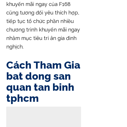
khuyến mãi ngay của F168
cũng tương đối yêu thích hợp,
tiếp tục tổ chức phần nhiều
chương trình khuyến mãi ngay
nhằm mục tiêu tri ân gia đình
nghịch.
Cách Tham Gia
bat dong san
quan tan binh
tphcm