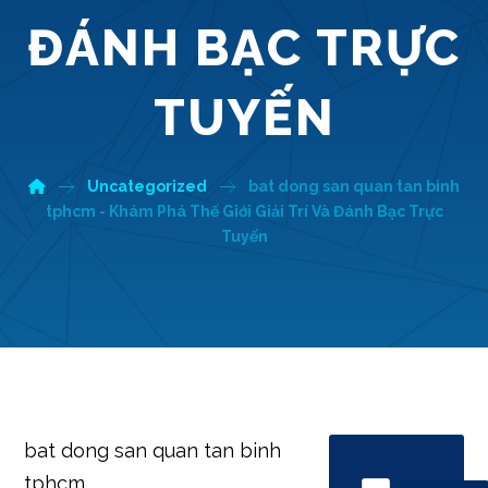
ĐÁNH BẠC TRỰC
TUYẾN
Uncategorized
bat dong san quan tan binh
tphcm - Khám Phá Thế Giới Giải Trí Và Đánh Bạc Trực
Tuyến
bat dong san quan tan binh
tphcm