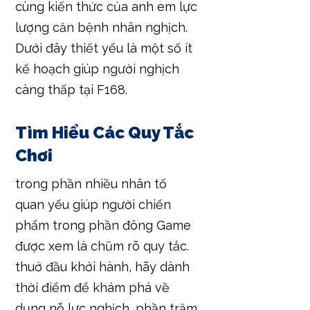
cùng kiến thức của anh em lực
lượng căn bệnh nhân nghịch.
Dưới đây thiết yếu là một số ít
kế hoạch giúp người nghịch
càng thấp tại F168.
Tìm Hiểu Các Quy Tắc
Chơi
trong phần nhiều nhân tố
quan yếu giúp người chiến
phẩm trong phần đông Game
được xem là chũm rõ quy tắc.
thuở đầu khởi hành, hãy dành
thời điểm để khám phá về
dụng nỗ lực nghịch, phần trăm