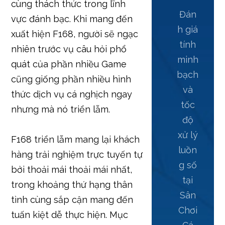
cùng thách thức trong lĩnh
Đán
vực đánh bạc. Khi mang đến
h giá
xuất hiện F168, người sẽ ngạc
tính
nhiên trước vụ câu hỏi phổ
minh
quát của phần nhiều Game
bạch
cũng giống phần nhiều hình
và
thức dịch vụ cá nghịch ngay
tốc
nhưng mà nó triển lẵm.
độ
xử lý
F168 triển lẵm mang lại khách
luồn
hàng trải nghiệm trực tuyến tự
g số
bởi thoải mái thoải mái nhất,
tại
trong khoảng thứ hạng thân
Sân
tình cùng sắp cận mang đến
Chơi
tuấn kiệt dễ thực hiện. Mục