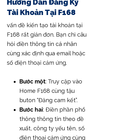
Hướng Dẫn Đăng Ký
Tài Khoản Tại F168
vấn đề kiến tạo tài khoản tại
F168 rất giản đơn. Bạn chỉ câu
hỏi điền thông tin cá nhân
cùng xác định qua email hoặc
số điện thoại cảm ứng.
Bước một
: Truy cập vào
Home F168 cùng tậu
buton “Đăng cam kết”.
Bước hai
: Điền phần phổ
thông thông tin theo đề
xuất, công ty yếu tên, số
điện thoại cảm ứng cùng