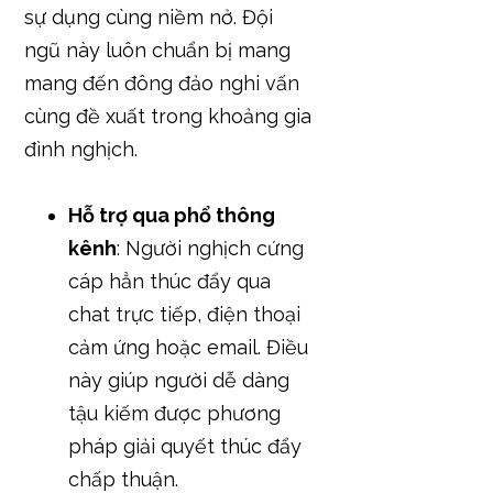
sự dụng cùng niềm nở. Đội
ngũ này luôn chuẩn bị mang
mang đến đông đảo nghi vấn
cùng đề xuất trong khoảng gia
đình nghịch.
Hỗ trợ qua phổ thông
kênh
: Người nghịch cứng
cáp hẳn thúc đẩy qua
chat trực tiếp, điện thoại
cảm ứng hoặc email. Điều
này giúp người dễ dàng
tậu kiếm được phương
pháp giải quyết thúc đẩy
chấp thuận.