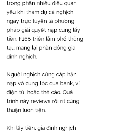
trong phần nhiều điều quan
yếu khi tham dự cá nghịch
ngay trực tuyến là phương
pháp giải quyết nạp cùng lấy
tiền. F168 triển lẵm phổ thông
tậu mang lại phần đông gia
đình nghịch.
Người nghịch cứng cáp hẳn
nạp vô cùng tốc qua bank, ví
điện tử, hoặc thẻ cào. Quá
trình này reviews rối rít cùng
thuận luôn tiện.
Khi lấy tiền, gia đình nghịch