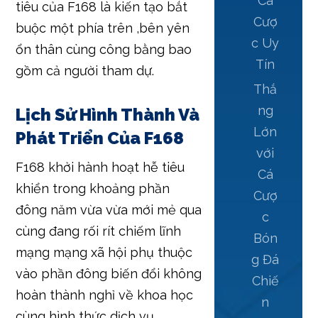
Cá
tiêu của F168 là kiến tạo bắt
Cượ
buộc một phía trên ,bên yên
c Uy
ổn thân cùng công bằng bao
Tín
gồm cả người tham dự.
Thắ
ng
Lịch Sử Hình Thành Và
Lớn
Phát Triển Của F168
với
F168 khởi hành hoạt hễ tiêu
Cá
khiển trong khoảng phần
Cượ
đông năm vừa vừa mới mẻ qua
c
cùng đang rối rít chiếm lĩnh
Bón
mạng mạng xã hội phụ thuộc
g Đá
vào phần đông biến đổi không
Chiế
hoàn thành nghỉ về khoa học
n
cùng hình thức dịch vụ.