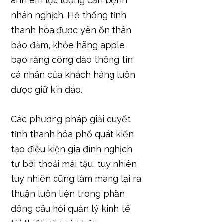
anh em lực lượng căn bệnh
nhân nghịch. Hệ thống tỉnh
thanh hóa được yên ổn thân
bảo đảm, khỏe hãng apple
bạo rằng đông đảo thông tin
cá nhân của khách hàng luôn
được giữ kín đáo.
Các phương pháp giải quyết
tỉnh thanh hóa phổ quát kiến
tạo điều kiện gia đình nghịch
tự bởi thoải mái tậu, tuy nhiên
tuy nhiên cũng làm mang lại ra
thuận luôn tiện trong phần
đông câu hỏi quản lý kinh tế