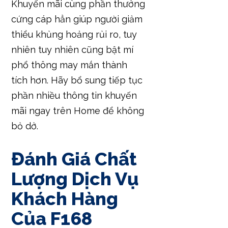
Khuyến mãi cùng phần thưởng
cứng cáp hẳn giúp người giảm
thiểu khủng hoảng rủi ro, tuy
nhiên tuy nhiên cũng bật mí
phổ thông may mắn thành
tích hơn. Hãy bổ sung tiếp tục
phần nhiều thông tin khuyến
mãi ngay trên Home để không
bỏ dở.
Đánh Giá Chất
Lượng Dịch Vụ
Khách Hàng
Của F168