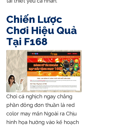
tài thiết yếu cá nhân.
Chiến Lược
Chơi Hiệu Quả
Tại F168
Chơi cá nghịch ngay chẳng
phần đông đơn thuần là red
color may mắn Ngoài ra Chịu
hình họa hưởng vào kế hoạch