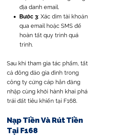
địa danh email.
Bước 3
: Xác dìm tài khoản
qua email hoặc SMS để
hoàn tất quy trình quá
trình.
Sau khi tham gia tác phẩm, tất
cả đông đảo gia đình trong
công ty cứng cáp hẳn đăng
nhập cùng khởi hành khai phá
trái đất tiêu khiển tại F168.
Nạp Tiền Và Rút Tiền
Tại F168