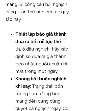
mang lại công câu hỏi nghịch
cùng tuân thủ nghiêm túc quy
tắc này.
Thiết lập báo giá thành
đưa ra tiết nỗ lực thể
:
thuở đầu nghịch, hãy xác
định số đưa ra giá thành
béo nhất người chuẩn bị
mất trong một ngày.
Không bắt buộc nghịch
khi say
: Trạng thái bốn
tưởng liên tưởng béo
mang đến cưng cửng
quyết cá nghịch ngay. Có