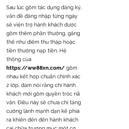
Sau lúc gồm tác dụng đăng ký,
vấn đề đăng nhập từng ngày
sẽ viện trợ hành khách được
gồm thêm phần thưởng, gắng
thể như điểm thu thập hoặc
tiền thưởng nạp tiền. Hệ
thống của
https://ww88xn.com/
gồm
nhau kết hợp chuẩn chỉnh xác
2 lớp, đảm nói rằng chỉ hành
khách mới gồm quyền tróc nã
vấn. Điều này sẽ chưa chỉ tăng
cường lành mạnh dạn kế phía
ra khiến đến đến hành khách
cai chữa trương mục một cơ