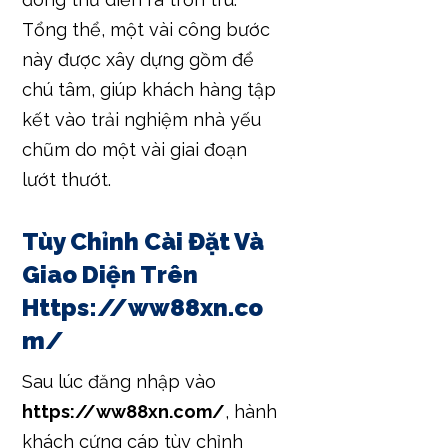
Tổng thể, một vài công bước
này được xây dựng gồm để
chú tâm, giúp khách hàng tập
kết vào trải nghiệm nhà yếu
chũm do một vài giai đoạn
lướt thướt.
Tùy Chỉnh Cài Đặt Và
Giao Diện Trên
Https://ww88xn.co
m/
Sau lúc đăng nhập vào
https://ww88xn.com/
, hành
khách cứng cáp tùy chỉnh