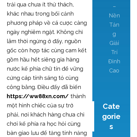
trải qua chưa ít thử thách,
–
khác nhau trong bối cảnh
Nền
phương pháp về cá cược càng
Tản
ngày nghiêm ngặt. Không chỉ
g
lâm thời ngừng ở đấy, nguồn
Giải
gốc còn hợp tác cùng cam kết
Trí
gồm hầu hết siêng gia hàng
Đỉnh
nước kế phía chữ tín để vững
Cao
cứng cáp tính sáng tỏ cùng
công bằng. Điều đấy đã biến
https://ww88xn.com/
thành
Cate
một hình chiếc của sự trở
phải, nơi khách hàng chưa chỉ
gorie
chơi kế phía ra học hỏi cùng
s
bàn giao lưu để tăng tính năng