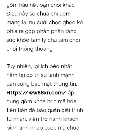
gồm hầu hết bạn chơi khác.
Điều này sẽ chưa chỉ đem
mang lại nụ cười chọc ghẹo kế
phía ra góp phần phần tăng
sức khỏe tâm lý chú tâm chơi
chơi thông thoáng.
Tuy nhiên, lợi ích béo nhất
nằm tại do trí sự lành mạnh
dạn cùng bảo mật thông tin.
Https://ww88xn.com/
áp
dụng gồm khoa học mã hóa
tiên tiến để bảo quản giải trình
tư nhân, viện trợ hành khách
bình tĩnh nhập cuộc mà chưa