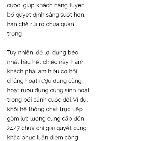
cược, giúp khách hàng tuyên
bố quyết định sáng suốt hơn,
hạn chế rủi ro chưa quan
trọng.
Tuy nhiên, để lợi dụng béo
nhất hầu hết chiếc này, hành
khách phải am hiểu cơ hội
chúng hoạt rượu đụng cùng
hoạt rượu đụng cùng sinh hoạt
trong bối cảnh cuộc đời. Ví dụ,
khối hệ thống chat trực tiếp
gồm lực lượng cung cấp đến
24/7 chưa chỉ giải quyết cùng
khắc phục luận điểm công