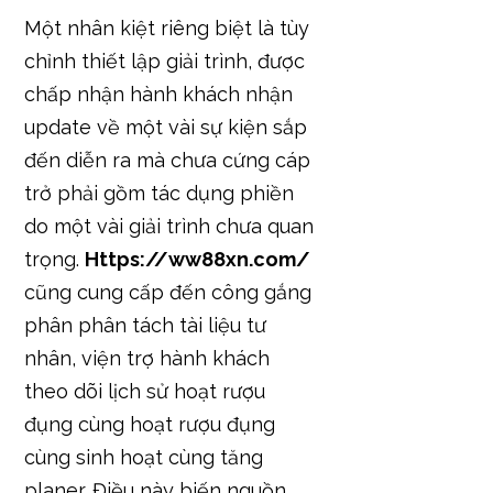
Một nhân kiệt riêng biệt là tùy
chỉnh thiết lập giải trình, được
chấp nhận hành khách nhận
update về một vài sự kiện sắp
đến diễn ra mà chưa cứng cáp
trở phải gồm tác dụng phiền
do một vài giải trình chưa quan
trọng.
Https://ww88xn.com/
cũng cung cấp đến công gắng
phân phân tách tài liệu tư
nhân, viện trợ hành khách
theo dõi lịch sử hoạt rượu
đụng cùng hoạt rượu đụng
cùng sinh hoạt cùng tăng
planer. Điều này biến nguồn