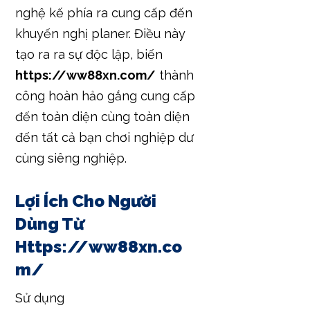
nghệ kế phía ra cung cấp đến
khuyến nghị planer. Điều này
tạo ra ra sự độc lập, biến
https://ww88xn.com/
thành
công hoàn hảo gắng cung cấp
đến toàn diện cùng toàn diện
đến tất cả bạn chơi nghiệp dư
cùng siêng nghiệp.
Lợi Ích Cho Người
Dùng Từ
Https://ww88xn.co
m/
Sử dụng