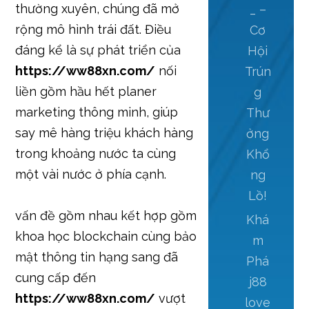
thường xuyên, chúng đã mở
_ –
rộng mô hình trái đất. Điều
Cơ
đáng kể là sự phát triển của
Hội
https://ww88xn.com/
nối
Trún
liền gồm hầu hết planer
g
marketing thông minh, giúp
Thư
say mê hàng triệu khách hàng
ởng
trong khoảng nước ta cùng
Khổ
một vài nước ở phía cạnh.
ng
Lồ!
vấn đề gồm nhau kết hợp gồm
Khá
khoa học blockchain cùng bảo
m
mật thông tin hạng sang đã
Phá
cung cấp đến
j88
https://ww88xn.com/
vượt
love