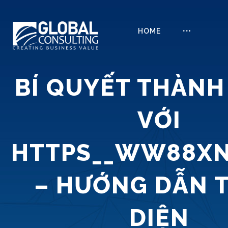
HOME
BÍ QUYẾT THÀNH
VỚI
HTTPS__WW88XN
– HƯỚNG DẪN 
DIỆN