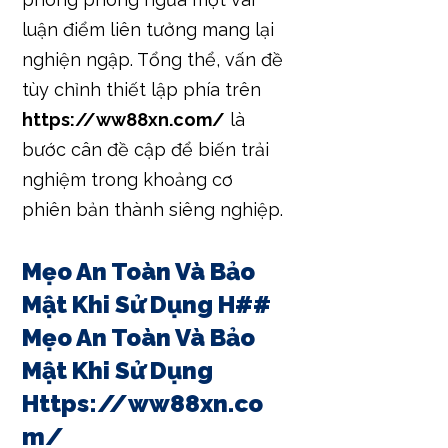
luận điểm liên tưởng mang lại
nghiện ngập. Tổng thể, vấn đề
tùy chỉnh thiết lập phía trên
https://ww88xn.com/
là
bước cân đề cập để biến trải
nghiệm trong khoảng cơ
phiên bản thành siêng nghiệp.
Mẹo An Toàn Và Bảo
Mật Khi Sử Dụng H##
Mẹo An Toàn Và Bảo
Mật Khi Sử Dụng
Https://ww88xn.co
m/