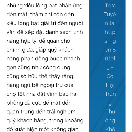
những xiêu lòng bạt phản ứng
Trực
đến mắt, thậm chí còn đến
Tuyế
xiêu lòng bạt giải trí đến người.
n tại
vấn đề xếp đặt danh sách tính
http
năng hợp lý, dễ quan chổ
s__g
chính giữa, giúp quý khách
em8
hàng phần đông bước nhanh
8.lol
gọn cũng như công dụng.
_ –
cũng sở hữu thể thấy rằng,
Cơ
hàng ngũ bề ngoại trừ của
Hội
chợ tốt nhà đất vĩnh bảo hải
Trún
phòng đã cực để mắt đến
g
quan trọng đến trải nghiệm
Thư
quý khách hàng, trong khoảng
ởng
đó xuất hiện một không gian
Khổ