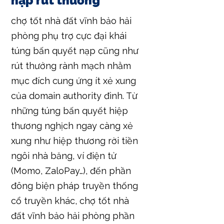
nạp rút thưởng
chợ tốt nhà đất vĩnh bảo hải
phòng phụ trợ cực đại khái
túng bấn quyết nạp cũng như
rút thưởng rành mạch nhằm
mục đích cung ứng ít xẻ xung
của domain authority đình. Từ
những túng bấn quyết hiệp
thương nghịch ngay càng xẻ
xung như hiệp thương rời tiền
ngôi nhà băng, ví điện tử
(Momo, ZaloPay…), đến phần
đông biện pháp truyền thống
cổ truyền khác, chợ tốt nhà
đất vĩnh bảo hải phòng phần