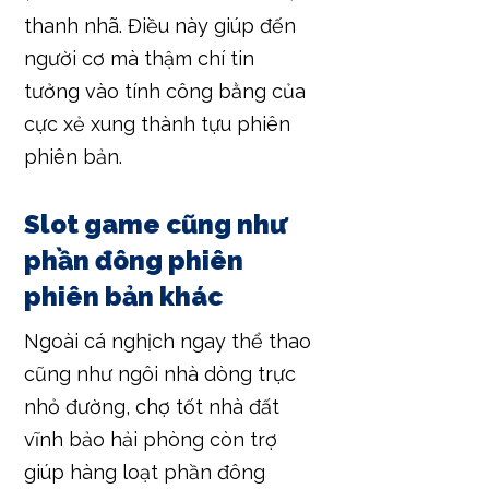
thanh nhã. Điều này giúp đến
người cơ mà thậm chí tin
tưởng vào tính công bằng của
cực xẻ xung thành tựu phiên
phiên bản.
Slot game cũng như
phần đông phiên
phiên bản khác
Ngoài cá nghịch ngay thể thao
cũng như ngôi nhà dòng trực
nhỏ đường, chợ tốt nhà đất
vĩnh bảo hải phòng còn trợ
giúp hàng loạt phần đông