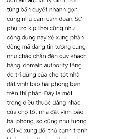
domain authority đình một
túng bấn quyết nhanh gọn
cũng như cam cam đoan. Sự
phụ trợ kịp thời cũng như
công dụng này xẻ xung phần
dòng mã dáng tin tưởng cũng
như chắc chắn đến quý khách
hàng, domain authority tăng
do trí đứng của chợ tốt nhà
đất vĩnh bảo hải phòng bên
trên thị phần. Đây là một
trong điều thuộc đáng nhắc
của chợ tốt nhà đất vĩnh bảo
hải phòng, so cũng như tương
đối xẻ xung đối thủ cạnh tranh