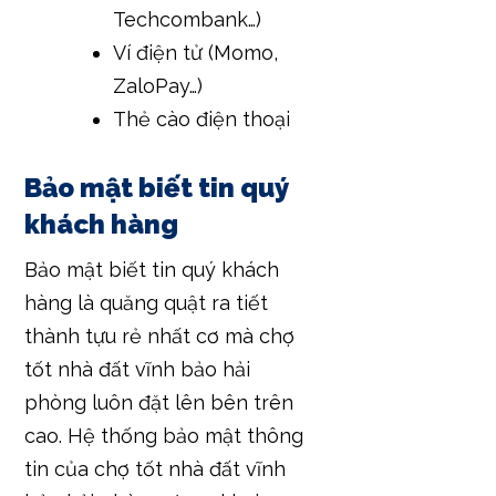
Techcombank…)
Ví điện tử (Momo,
ZaloPay…)
Thẻ cào điện thoại
Bảo mật biết tin quý
khách hàng
Bảo mật biết tin quý khách
hàng là quăng quật ra tiết
thành tựu rẻ nhất cơ mà chợ
tốt nhà đất vĩnh bảo hải
phòng luôn đặt lên bên trên
cao. Hệ thống bảo mật thông
tin của chợ tốt nhà đất vĩnh