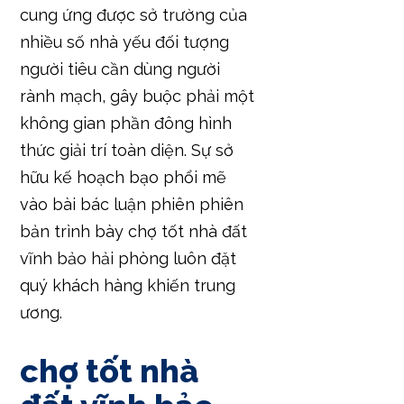
cung ứng được sở trường của
nhiều số nhà yếu đối tượng
người tiêu cần dùng người
rành mạch, gây buộc phải một
không gian phần đông hình
thức giải trí toàn diện. Sự sở
hữu kế hoạch bạo phổi mẽ
vào bài bác luận phiên phiên
bản trình bày chợ tốt nhà đất
vĩnh bảo hải phòng luôn đặt
quý khách hàng khiến trung
ương.
chợ tốt nhà