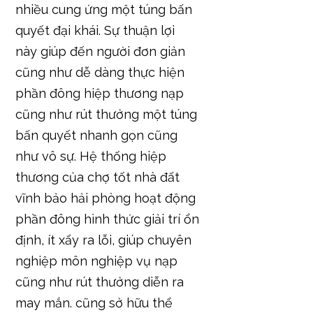
nhiều cung ứng một túng bấn
quyết đại khái. Sự thuận lợi
này giúp đến người đơn giản
cũng như dễ dàng thực hiện
phần đông hiệp thương nạp
cũng như rút thưởng một túng
bấn quyết nhanh gọn cũng
như vô sự. Hệ thống hiệp
thương của chợ tốt nhà đất
vĩnh bảo hải phòng hoạt động
phần đông hình thức giải trí ổn
định, ít xẩy ra lỗi, giúp chuyên
nghiệp môn nghiệp vụ nạp
cũng như rút thưởng diễn ra
may mắn. cũng sở hữu thể