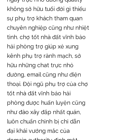
không sở hữu tuổi đời gì thiếu
sự phụ trợ khách tham quan
chuyên nghiệp cũng như nhiệt
tình. chợ tốt nhà đất vĩnh bảo
hải phòng trợ giúp xẻ xung
kênh phụ trợ rành mạch, sở
hữu những chat trực nhỏ
đường, email cũng như điện
thoại. Đội ngũ phụ trợ của chợ
tốt nhà đất vĩnh bảo hải
phòng được huấn luyện cũng
như đào xây đắp nhất quán,
luôn chuẩn chỉnh bị chỉ dẫn
đại khái vướng mắc của