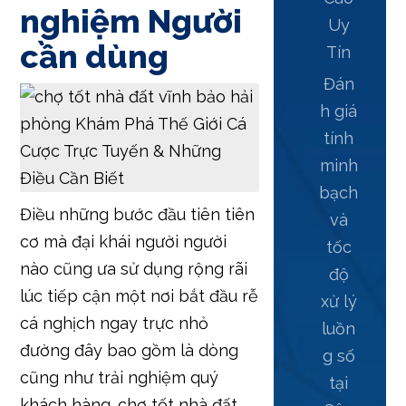
nghiệm Người
Uy
cần dùng
Tín
Đán
h giá
tính
minh
bạch
Điều những bước đầu tiên tiên
và
cơ mà đại khái người người
tốc
nào cũng ưa sử dụng rộng rãi
độ
lúc tiếp cận một nơi bắt đầu rễ
xử lý
cá nghịch ngay trực nhỏ
luồn
đường đây bao gồm là dòng
g số
cũng như trải nghiệm quý
tại
khách hàng. chợ tốt nhà đất