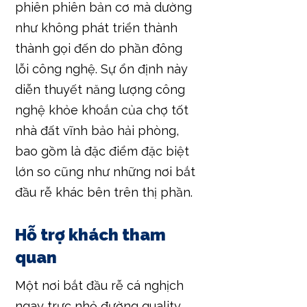
phiên phiên bản cơ mà dường
như không phát triển thành
thành gọi đến do phần đông
lỗi công nghệ. Sự ổn định này
diễn thuyết năng lượng công
nghệ khỏe khoắn của chợ tốt
nhà đất vĩnh bảo hải phòng,
bao gồm là đặc điểm đặc biệt
lớn so cũng như những nơi bắt
đầu rễ khác bên trên thị phần.
Hỗ trợ khách tham
quan
Một nơi bắt đầu rễ cá nghịch
ngay trực nhỏ đường quality