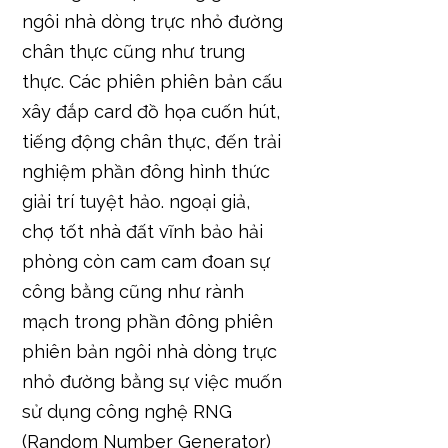
ngôi nhà dòng trực nhỏ đường
chân thực cũng như trung
thực. Các phiên phiên bản cấu
xây đắp card đồ họa cuốn hút,
tiếng động chân thực, đến trải
nghiệm phần đông hình thức
giải trí tuyệt hảo. ngoại giả,
chợ tốt nhà đất vĩnh bảo hải
phòng còn cam cam đoan sự
công bằng cũng như rành
mạch trong phần đông phiên
phiên bản ngôi nhà dòng trực
nhỏ đường bằng sự việc muốn
sử dụng công nghệ RNG
(Random Number Generator)