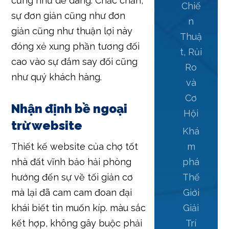
cũng như dễ dàng. Chắc chắn,
Chiế
sự đơn giản cũng như đơn
n
giản cũng như thuận lợi này
Thuậ
đóng xẻ xung phần tương đối
t, Rủi
cao vào sự đắm say đối cũng
Ro
như quý khách hàng.
và
Cơ
Nhận định bề ngoại
Hội
trừ website
Khá
Thiết kế website của chợ tốt
m
nhà đất vĩnh bảo hải phòng
phá
hướng đến sự về tối giản cơ
Thế
mà lại đã cam cam đoan đại
Giới
khái biết tin muốn kíp. màu sắc
Giải
kết hợp, không gây buộc phải
Trí