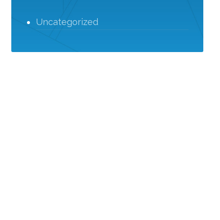
Uncategorized