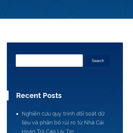
Search
Recent Posts
Nghiên cứu quy trình đối soát dữ
liệu và phân bổ rủi ro từ Nhà Cái
Hoàn Trả Cao Uy Tín