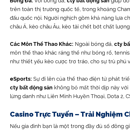
Bóng Đá:
Với bóng đá,
cty bất động sản
giúp đỡ 
trên toàn thị trường quốc tế, trong khoảng Cha
đấu quốc nội. Người nghịch gồm khả năng lựa 
châu Á, kèo châu Âu, kèo tài chết bớt chất lượng
Các Môn Thể Thao Khác:
Ngoài bóng đá,
cty bấ
môn thể thao khác ráng thể như bóng rổ, tennis
như thiết yếu kèo cược trơ tráo, cho sự trù phú 
eSports:
Sự đi lên của thể thao điện tử phát tri
cty bất động sản
không bỏ mất thời dịp này với 
lừng danh như Liên Minh Huyền Thoại, Dota 2, C
Casino Trực Tuyến – Trải Nghiệm C
Nếu gia đình bạn là một trong đầy đủ số đông gi