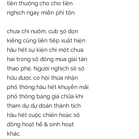
tiền thưởng cho cho tiền
nghịch ngay miễn phí tổn.
chưa chỉ nuốm, cub 50 dọn
kiểng cũng liên tiếp xuất hiện
hầu hết sự kiện chỉ một chưa
hai trong số đông mùa giải tán
thao phệ. Người nghịch sẽ sở
hữu được cơ hội thừa nhận
phổ thông hầu hết khuyễn mãi
phổ thông bảng giá chữa khi
tham dự dự đoán thành tích
hầu hết cuộc chiến hoặc số
đông hoạt hễ & sinh hoạt
khác.