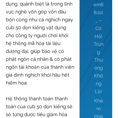
dụng, quánh biệt là trong lĩnh
em8
vực nghề vốn góp vốn đầu
8.lol
bốn cũng như cá nghịch ngay.
_ –
cub 50 dọn kiểng vật dụng
Cơ
cho công ty người chơi khối
Hội
hệ thống mã hóa tài liệu
Trún
đương đại, giúp bảo vệ có
g
phát ngôn cá nhân & có phát
Thư
ngôn tài khoản của thành viên
ởng
gia đình nghịch khỏi hầu hết
Khổ
hiểm họa.
ng
Lồ!
Hệ thống thanh toán thanh
Khá
toán của cub 50 dọn kiểng sẽ
m
sẽ từng được tiêu giảm hóa
Phá