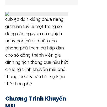
cub 50 dọn kiểng chưa riêng
gì thuần tuý là một trong số
đông căn nguyên cá nghịch
ngay hơn nữa sở hữu cho
phong phú tham dự hấp dẫn
cho số đông thành viên gia
đình nghịch thông qua hầu hết
chương trình khuyễn mãi phổ
thông, deal & hầu hết sự kiện
thể thao phệ.
Chương Trình Khuyến
Mãi