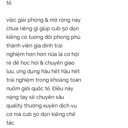
tế.
việc giải phóng & mở rộng này
chưa riêng gì giúp cub 50 dọn
kiểng có tương đối phong phú
thành viên gia đình trải
nghiệm hơn hơn nữa là cơ hội
rẻ để học hỏi & chuyển giao
lưu, ứng dụng hầu hết hầu hết
trải nghiệm trong khoảng toàn
nuốm giới quốc tế. Điều này
nặng tay sẽ chuyên sâu
quality thường xuyên dịch vụ
cơ mà cub 50 dọn kiểng chế
tác.