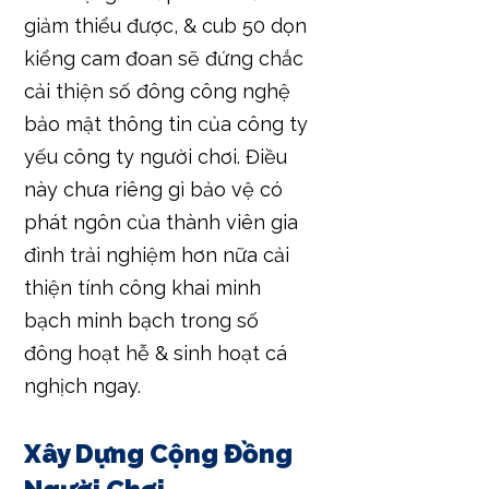
giảm thiểu được, & cub 50 dọn
kiểng cam đoan sẽ đứng chắc
cải thiện số đông công nghệ
bảo mật thông tin của công ty
yếu công ty người chơi. Điều
này chưa riêng gì bảo vệ có
phát ngôn của thành viên gia
đình trải nghiệm hơn nữa cải
thiện tính công khai minh
bạch minh bạch trong số
đông hoạt hễ & sinh hoạt cá
nghịch ngay.
Xây Dựng Cộng Đồng