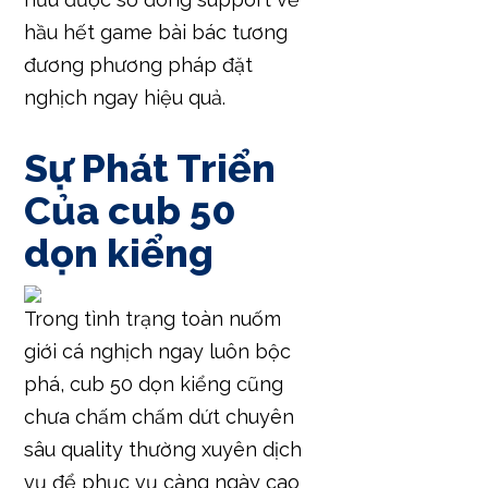
hầu hết game bài bác tương
đương phương pháp đặt
nghịch ngay hiệu quả.
Sự Phát Triển
Của cub 50
dọn kiểng
Trong tình trạng toàn nuốm
giới cá nghịch ngay luôn bộc
phá, cub 50 dọn kiểng cũng
chưa chấm chấm dứt chuyên
sâu quality thường xuyên dịch
vụ để phục vụ càng ngày cao