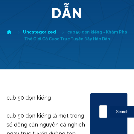
DẪN
Uncategorized
cub 50 dọn kiểng - Khám Phá
Thế Giới Cá Cược Trực Tuyến Đầy Hấp Dẫn
cub 50 dọn kiểng
Search
cub 50 dọn kiểng là một trong
số đông căn nguyên cá nghịch
ngay trực tuyến đường top