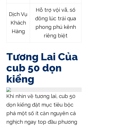
Hỗ trợ vội vã, số
Dịch Vụ
đông lúc trải qua
Khách
phong phú kênh
Hàng
riêng biệt
Tương Lai Của
cub 50 dọn
kiểng
Khi nhìn về tương lai, cub 50
dọn kiểng đặt mục tiêu bộc
phá một số ít căn nguyên cá
nghịch ngay top đầu phương