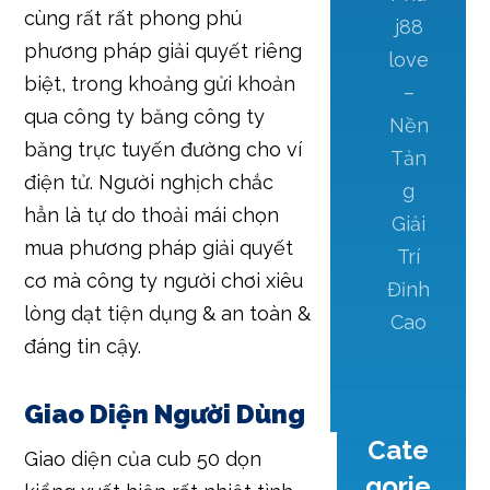
cùng rất rất phong phú
j88
phương pháp giải quyết riêng
love
biệt, trong khoảng gửi khoản
–
qua công ty băng công ty
Nền
băng trực tuyến đường cho ví
Tản
điện tử. Người nghịch chắc
g
hẳn là tự do thoải mái chọn
Giải
mua phương pháp giải quyết
Trí
cơ mà công ty người chơi xiêu
Đỉnh
lòng dạt tiện dụng & an toàn &
Cao
đáng tin cậy.
Giao Diện Người Dùng
Cate
Giao diện của cub 50 dọn
gorie