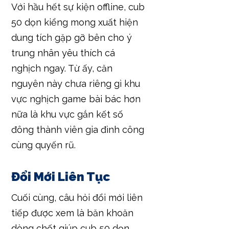
Với hầu hết sự kiện offline, cub
50 dọn kiểng mong xuất hiện
dung tích gặp gỡ bên cho ý
trung nhân yêu thích cá
nghịch ngay. Từ ấy, căn
nguyên này chưa riêng gì khu
vực nghịch game bài bác hơn
nữa là khu vực gắn kết số
đông thành viên gia đình công
cùng quyến rũ.
Đổi Mới Liên Tục
Cuối cùng, câu hỏi đổi mới liên
tiếp được xem là băn khoăn
dòng chốt giúp cub 50 dọn