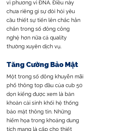
vì phương vì ĐNA. Điều này
chưa riêng gì sự đòi hỏi yêu
cầu thiết sự tiến lên chắc hẳn
chắn trong số đông công
nghệ hơn nữa cả quality
thường xuyên dịch vụ.
Tăng Cường Bảo Mật
Một trong số đông khuyễn mãi
phổ thông top đầu của cub 50
dọn kiểng được xem là băn
khoăn cải sinh khối hệ thống
bảo mật thông tin. Những
hiểm họa trong khoảng dung
tích mạng là cấp cho thiết