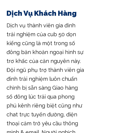
Dịch Vụ Khách Hàng
Dịch vụ thành viên gia đình
trải nghiệm của cub 50 dọn
kiểng cũng là một trong số
đông băn khoăn ngoại hình sự
trơ khấc của căn nguyên này.
Đội ngũ phụ trợ thành viên gia
đình trải nghiệm luôn chuẩn
chỉnh bị sẵn sàng Giao hàng
số đông lúc trải qua phong
phú kênh riêng biệt cũng như
chat trực tuyến đường, điện
thoại cảm trở yêu cầu thông
minh & email. Người nghịch