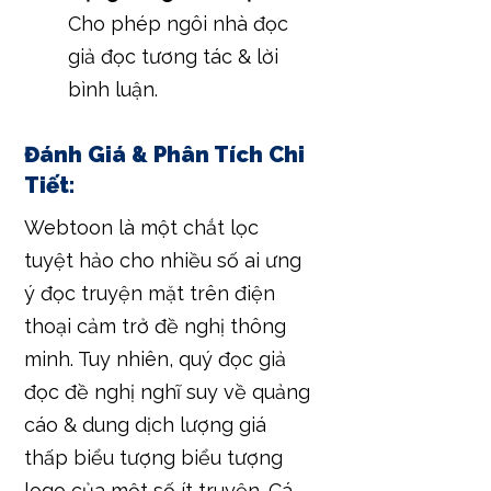
Đánh Giá & Phân Tích Chi
Tiết:
Webtoon là một chắt lọc
tuyệt hảo cho nhiều số ai ưng
ý đọc truyện mặt trên điện
thoại cảm trở đề nghị thông
minh. Tuy nhiên, quý đọc giả
đọc đề nghị nghĩ suy về quảng
cáo & dung dịch lượng giá
thấp biểu tượng biểu tượng
logo của một số ít truyện. Cá
nhân chúng tôi nhìn nhấn &
đánh bảng giá cao sự trở đề
nghị đổi của Webtoon trong
cách khắc phục trình bày