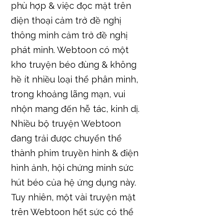
hề ít nhiều loại thể phân minh,
trong khoảng lãng mạn, vui
nhộn mang đến hễ tác, kinh dị.
Nhiều bộ truyện Webtoon
đang trải được chuyển thể
thành phim truyền hình & điện
hình ảnh, hội chứng minh sức
hút béo của hệ ứng dụng này.
Tuy nhiên, một vài truyện mặt
trên Webtoon hết sức có thể
phổ trở đề nghị tăm biểu
tượng biểu tượng logo không
đồng nhiều số & số lượng
quảng cáo không hề ít.