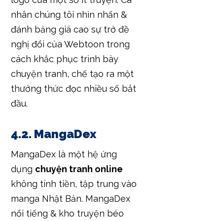
chuyện tranh, chế tạo ra một
thưởng thức đọc nhiều số bắt
đầu.
4.2. MangaDex
MangaDex là một hệ ứng
dụng
chuyện tranh online
không tính tiền, tập trung vào
manga Nhật Bản. MangaDex
nổi tiếng & kho truyện béo
bệu, được bệnh sang lan rộng
tiếng đề cập phân minh do
cùng đồng dân sinh ngôi nhà
đọc giả ưa chấp thuận. Nền