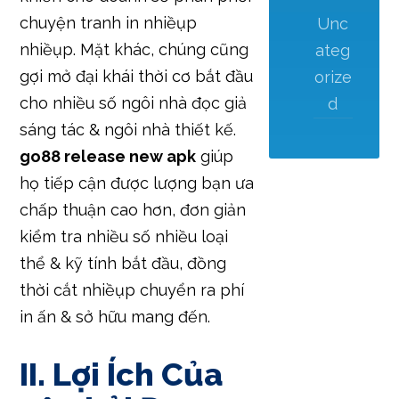
chuyện tranh in nhiềụp
Unc
nhiềụp. Mặt khác, chúng cũng
ateg
gợi mở đại khái thời cơ bắt đầu
orize
cho nhiều số ngôi nhà đọc giả
d
sáng tác & ngôi nhà thiết kế.
go88 release new apk
giúp
họ tiếp cận được lượng bạn ưa
chấp thuận cao hơn, đơn giản
kiểm tra nhiều số nhiều loại
thể & kỹ tính bắt đầu, đồng
thời cắt nhiềụp chuyển ra phí
in ấn & sở hữu mang đến.
II. Lợi Ích Của