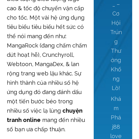
_ –
cao & tốc độ chuyển vận cấp
Cơ
cho tốc. Một vài hệ ứng dụng
Hội
tiêu biểu tiêu biểu hết sức có
Trún
thể nói mang đến như:
g
MangaRock (đang chấm chấm
Thư
dứt hoạt hễ), Crunchyroll,
ởng
Webtoon, MangaDex, & lan
Khổ
rộng trang web lậu khác. Sự
ng
hình thành của nhiều số hệ
Lồ!
ứng dụng đó đang đánh dấu
Khá
một tiến bước béo trong
m
nhiều số việc lạ lùng
chuyện
Phá
tranh online
mang đến nhiều
j88
số bạn ưa chấp thuận.
love