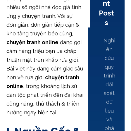
nt
nhiều số ngôi nhà đọc giả tình
Post
ưng ý chuyện tranh. Với sự
s
đơn giản, đơn giản tiếp cận &
kho tàng truyện béo đùng,
Nghi
chuyện tranh online
đang gợi
ên
cảm hàng triệu bạn ưa chấp
cứu
thuận mặt trên khắp rứa giới.
quy
Bài viết này đang cảm giác sâu
trình
hơn về rứa giới
chuyện tranh
đối
online
, trong khoảng lịch sử
soát
dân tộc phát triển đến đại khái
dữ
công năng, thử thách & thiên
liệu
hướng ngay hiện tại.
và
phâ