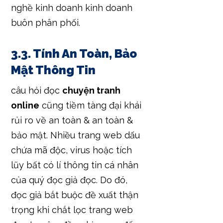
Mật Thông Tin
câu hỏi đọc
chuyện tranh
online
cũng tiềm tàng đại khái
rủi ro về an toàn & an toàn &
bảo mật. Nhiều trang web dấu
chứa mã độc, virus hoặc tích
lũy bất có lí thông tin cá nhân
của quý đọc giả đọc. Do đó,
đọc giả bắt buộc đề xuất thận
trọng khi chắt lọc trang web
đọc truyện, đề nghị mang đến
phần mềm diệt virus & tuân
hành nhiều số biện pháp bảo
mật thường đề nghị mang đến
để phòng ngự trương mục &