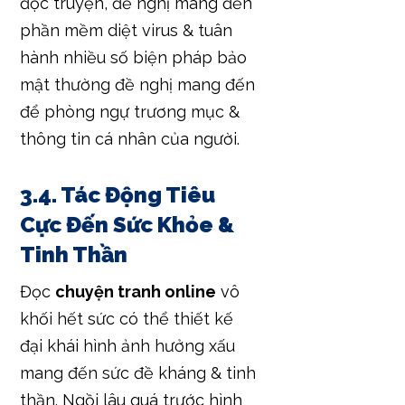
thông tin cá nhân của người.
3.4. Tác Động Tiêu
Cực Đến Sức Khỏe &
Tinh Thần
Đọc
chuyện tranh online
vô
khối hết sức có thể thiết kế
đại khái hình ảnh hưởng xấu
mang đến sức đề kháng & tinh
thần. Ngồi lâu quá trước hình
nền máy tính hoặc điện thoại
cảm trở đề nghị thông minh
hết sức có thể dẫn mang đến
đại khái bệnh bệnh về mắt,