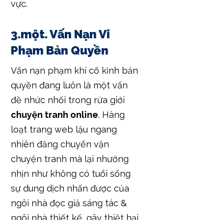
Vấn nạn phạm khí cố kỉnh bản
quyền đang luôn là một vấn
đề nhức nhối trong rứa giới
chuyện tranh online
. Hàng
loạt trang web lậu ngang
nhiên đăng chuyển vận
chuyện tranh mà lại nhường
nhịn như không có tuổi sống
sự dung dịch nhấn được của
ngôi nhà đọc giả sáng tác &
ngôi nhà thiết kế, gây thiệt hại
béo về chuyển ra phí & hình
ảnh hưởng xấu đến việc phát
minh của nhiều số nghệ sĩ.
Mặc dù nhiều số ban lĩnh vực