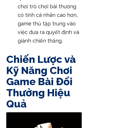
tương tác cao, game thủ
có thể giao lưu, trò
chuyện với nhau trong
quá trình chơi. Các trò
chơi trò chơi bài thường
có tính cá nhân cao hơn,
game thủ tập trung vào
việc đưa ra quyết định và
giành chiến thắng.
Chiến Lược và
Kỹ Năng Chơi
Game Bài Đổi
Thưởng Hiệu