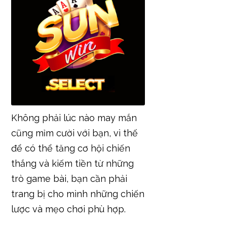
Quả
Không phải lúc nào may mắn
cũng mỉm cười với bạn, vì thế
để có thể tăng cơ hội chiến
thắng và kiếm tiền từ những