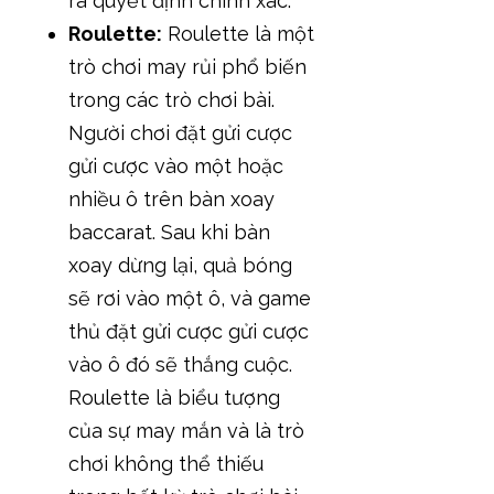
là trò chơi may rủi mà còn
đòi hỏi game thủ phải có
khả năng tính toán và đưa
ra quyết định chính xác.
Roulette:
Roulette là một
trò chơi may rủi phổ biến
trong các trò chơi bài.
Người chơi đặt gửi cược
gửi cược vào một hoặc
nhiều ô trên bàn xoay
baccarat. Sau khi bàn
xoay dừng lại, quả bóng
sẽ rơi vào một ô, và game
thủ đặt gửi cược gửi cược
vào ô đó sẽ thắng cuộc.