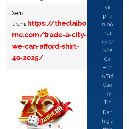
và
Xem
phâ
https://theclaibo
thêm:
n bổ
rủi
rne.com/trade-a-city-
ro từ
we-can-afford-shirt-
Nhà
40-2025/
Cái
Hoà
n Trả
Cao
Uy
Tín
Đán
h giá