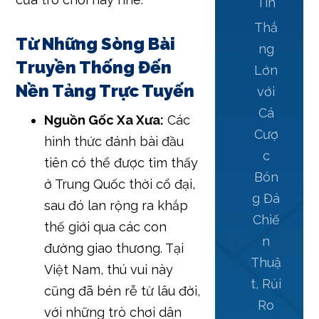
Tín
Thắ
Từ Những Sòng Bài
ng
Truyền Thống Đến
Lớn
Nền Tảng Trực Tuyến
với
Cá
Nguồn Gốc Xa Xưa:
Các
Cượ
hình thức đánh bài đầu
c
tiên có thể được tìm thấy
Bón
ở Trung Quốc thời cổ đại,
g Đá
sau đó lan rộng ra khắp
Chiế
thế giới qua các con
n
đường giao thương. Tại
Thuậ
Việt Nam, thú vui này
t, Rủi
cũng đã bén rễ từ lâu đời,
Ro
với những trò chơi dân