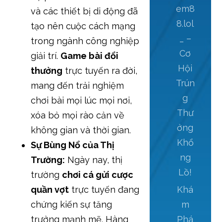
em8
và các thiết bị di động đã
8.lol
tạo nên cuộc cách mạng
_ –
trong ngành công nghiệp
Cơ
giải trí.
Game bài đổi
Hội
thưởng
trực tuyến ra đời,
Trún
mang đến trải nghiệm
g
chơi bài mọi lúc mọi nơi,
Thư
xóa bỏ mọi rào cản về
ởng
không gian và thời gian.
Khổ
Sự Bùng Nổ của Thị
ng
Trường:
Ngày nay, thị
Lồ!
trường
chơi cá gửi cược
quần vợt
trực tuyến đang
Khá
chứng kiến sự tăng
m
trưởng mạnh mẽ. Hàng
Phá