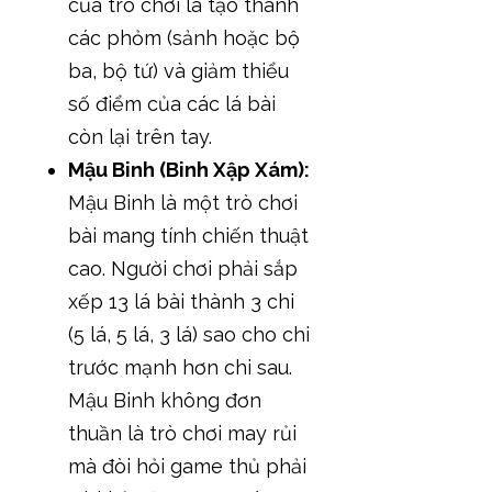
một trò chơi bài đòi hỏi tư
duy logic và khả năng
phân tích tốt. Mục tiêu
của trò chơi là tạo thành
các phỏm (sảnh hoặc bộ
ba, bộ tứ) và giảm thiểu
số điểm của các lá bài
còn lại trên tay.
Mậu Binh (Binh Xập Xám):
Mậu Binh là một trò chơi
bài mang tính chiến thuật
cao. Người chơi phải sắp
xếp 13 lá bài thành 3 chi
(5 lá, 5 lá, 3 lá) sao cho chi
trước mạnh hơn chi sau.