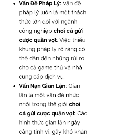
Vấn Đề Pháp Lý:
Vấn đề
pháp lý luôn là một thách
thức lớn đối với ngành
công nghiệp
chơi cá gửi
cược quần vợt
. Việc thiếu
khung pháp lý rõ ràng có
thể dẫn đến những rủi ro
cho cả game thủ và nhà
cung cấp dịch vụ.
Vấn Nạn Gian Lận:
Gian
lận là một vấn đề nhức
nhối trong thế giới
chơi
cá gửi cược quần vợt
. Các
hình thức gian lận ngày
càng tinh vi, gây khó khăn