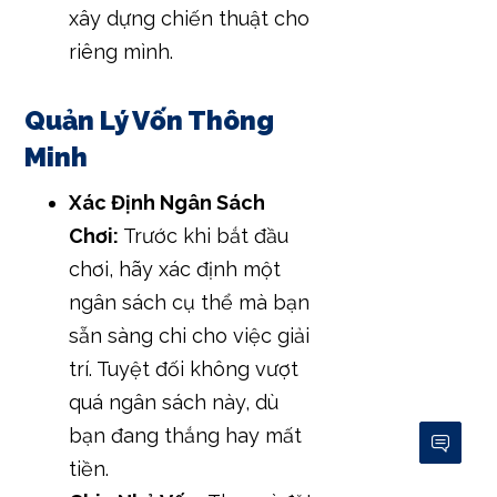
quá trình luyện tập. Chơi
thử các trò chơi thử để
làm quen với luật chơi,
rèn luyện mẹo chơi và
xây dựng chiến thuật cho
riêng mình.
Quản Lý Vốn Thông
Minh
Xác Định Ngân Sách
Chơi:
Trước khi bắt đầu
chơi, hãy xác định một
ngân sách cụ thể mà bạn
sẵn sàng chi cho việc giải
trí. Tuyệt đối không vượt