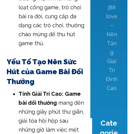
loạt cổng game, trò chơi
j88
bài ra đời, cung cấp đa
love
dạng các trò chơi, thưởng
–
chào mừng để thu hút
Nền
game thủ.
Tản
g
Yếu Tố Tạo Nên Sức
Giải
Trí
Hút của Game Bài Đổi
Đỉnh
Thưởng
Cao
Tính Giải Trí Cao:
Game
bài đổi thưởng
mang đến
những giây phút thư giãn,
giải tỏa hồi hộp sau
Cate
những giờ làm việc mệt
gorie