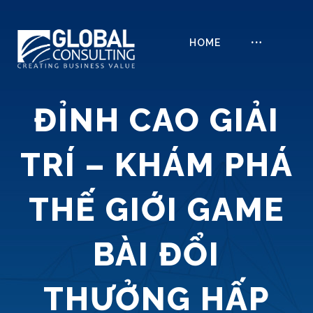
HOME
ĐỈNH CAO GIẢI
TRÍ – KHÁM PHÁ
THẾ GIỚI GAME
BÀI ĐỔI
THƯỞNG HẤP