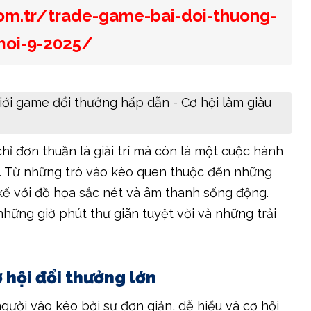
om.tr/trade-game-bai-doi-thuong-
moi-9-2025/
ỉ đơn thuần là giải trí mà còn là một cuộc hành
. Từ những trò vào kèo quen thuộc đến những
 kế với đồ họa sắc nét và âm thanh sống động.
ững giờ phút thư giãn tuyệt vời và những trải
 hội đổi thưởng lớn
gười vào kèo bởi sự đơn giản, dễ hiểu và cơ hội