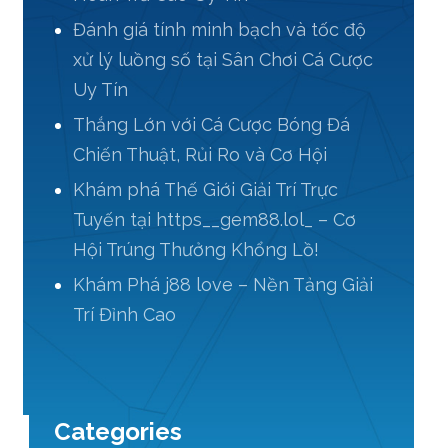
Đánh giá tính minh bạch và tốc độ
xử lý luồng số tại Sân Chơi Cá Cược
Uy Tín
Thắng Lớn với Cá Cược Bóng Đá
Chiến Thuật, Rủi Ro và Cơ Hội
Khám phá Thế Giới Giải Trí Trực
Tuyến tại https__gem88.lol_ – Cơ
Hội Trúng Thưởng Khổng Lồ!
Khám Phá j88 love – Nền Tảng Giải
Trí Đỉnh Cao
Categories