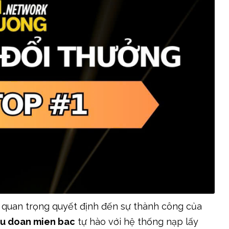
 quan trọng quyết định đến sự thành công của
u doan mien bac
tự hào với hệ thống nạp lấy