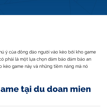
hú ý của đông đảo người vào kèo bởi kho game
 có phải là một lựa chọn đảm bảo đảm bảo an
vào kèo game này và những tiềm năng mà nó
 game tại du doan mien