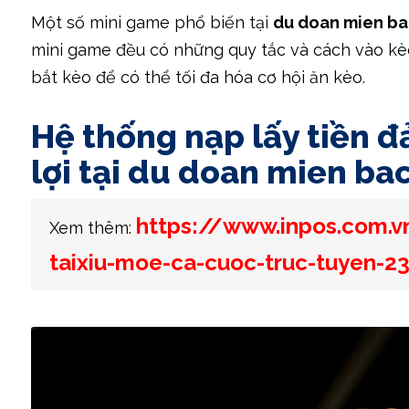
Một số mini game phổ biến tại
du doan mien ba
mini game đều có những quy tắc và cách vào kèo 
bắt kèo để có thể tối đa hóa cơ hội ăn kèo.
Hệ thống nạp lấy tiền đ
lợi tại du doan mien ba
https://www.inpos.com.vn
Xem thêm:
taixiu-moe-ca-cuoc-truc-tuyen-2