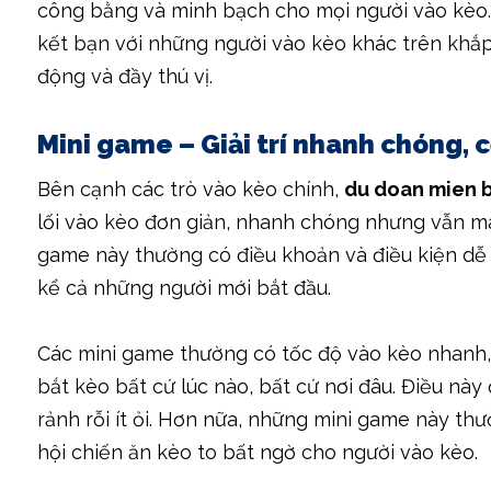
công bằng và minh bạch cho mọi người vào kèo. Đ
kết bạn với những người vào kèo khác trên khắp
động và đầy thú vị.
Mini game – Giải trí nhanh chóng, c
Bên cạnh các trò vào kèo chính,
du doan mien 
lối vào kèo đơn giản, nhanh chóng nhưng vẫn ma
game này thường có điều khoản và điều kiện dễ 
kể cả những người mới bắt đầu.
Các mini game thường có tốc độ vào kèo nhanh, g
bắt kèo bất cứ lúc nào, bất cứ nơi đâu. Điều này 
rảnh rỗi ít ỏi. Hơn nữa, những mini game này thư
hội chiến ăn kèo to bất ngờ cho người vào kèo.