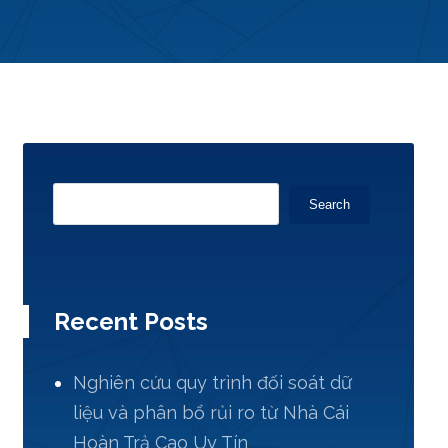
Search
Recent Posts
Nghiên cứu quy trình đối soát dữ
liệu và phân bổ rủi ro từ Nhà Cái
Hoàn Trả Cao Uy Tín