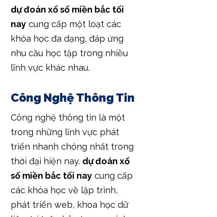
dự đoán xổ số miền bắc tối
nay
cung cấp một loạt các
khóa học đa dạng, đáp ứng
nhu cầu học tập trong nhiều
lĩnh vực khác nhau.
Công Nghệ Thông Tin
Công nghệ thông tin là một
trong những lĩnh vực phát
triển nhanh chóng nhất trong
thời đại hiện nay.
dự đoán xổ
số miền bắc tối nay
cung cấp
các khóa học về lập trình,
phát triển web, khoa học dữ