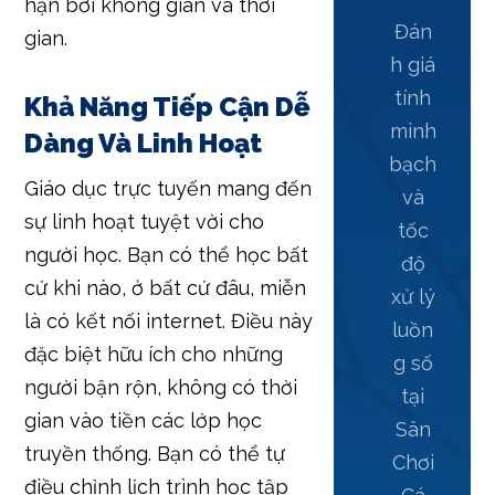
hạn bởi không gian và thời
Đán
gian.
h giá
tính
Khả Năng Tiếp Cận Dễ
minh
Dàng Và Linh Hoạt
bạch
Giáo dục trực tuyến mang đến
và
sự linh hoạt tuyệt vời cho
tốc
người học. Bạn có thể học bất
độ
cứ khi nào, ở bất cứ đâu, miễn
xử lý
là có kết nối internet. Điều này
luồn
đặc biệt hữu ích cho những
g số
người bận rộn, không có thời
tại
gian vào tiền các lớp học
Sân
truyền thống. Bạn có thể tự
Chơi
điều chỉnh lịch trình học tập