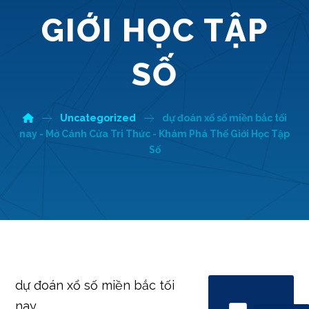
GIỚI HỌC TẬP
SỐ
Uncategorized
dự đoán xổ số miền bắc tối
nay - Mở Cánh Cửa Tri Thức - Khám Phá Thế Giới Học Tập
Số
dự đoán xổ số miền bắc tối
nay