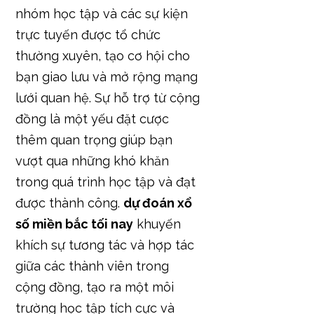
nhóm học tập và các sự kiện
trực tuyến được tổ chức
thường xuyên, tạo cơ hội cho
bạn giao lưu và mở rộng mạng
lưới quan hệ. Sự hỗ trợ từ cộng
đồng là một yếu đặt cược
thêm quan trọng giúp bạn
vượt qua những khó khăn
trong quá trình học tập và đạt
được thành công.
dự đoán xổ
số miền bắc tối nay
khuyến
khích sự tương tác và hợp tác
giữa các thành viên trong
cộng đồng, tạo ra một môi
trường học tập tích cực và