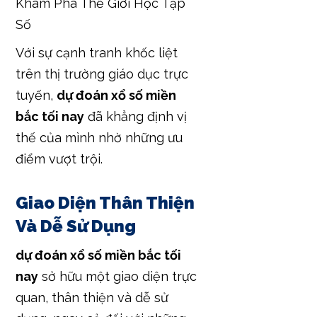
Với sự cạnh tranh khốc liệt
trên thị trường giáo dục trực
tuyến,
dự đoán xổ số miền
bắc tối nay
đã khẳng định vị
thế của mình nhờ những ưu
điểm vượt trội.
Giao Diện Thân Thiện
Và Dễ Sử Dụng
dự đoán xổ số miền bắc tối
nay
sở hữu một giao diện trực
quan, thân thiện và dễ sử