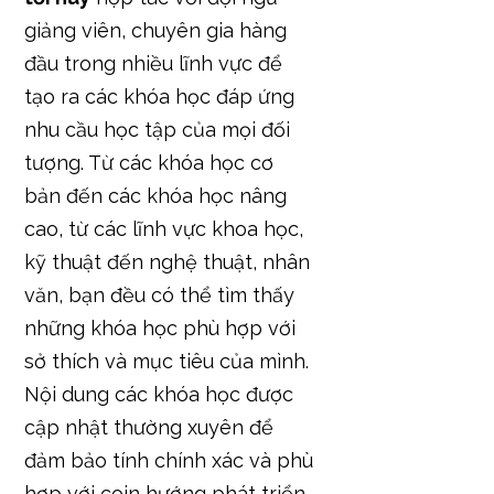
giảng viên, chuyên gia hàng
đầu trong nhiều lĩnh vực để
tạo ra các khóa học đáp ứng
nhu cầu học tập của mọi đối
tượng. Từ các khóa học cơ
bản đến các khóa học nâng
cao, từ các lĩnh vực khoa học,
kỹ thuật đến nghệ thuật, nhân
văn, bạn đều có thể tìm thấy
những khóa học phù hợp với
sở thích và mục tiêu của mình.
Nội dung các khóa học được
cập nhật thường xuyên để
đảm bảo tính chính xác và phù
hợp với coin hướng phát triển