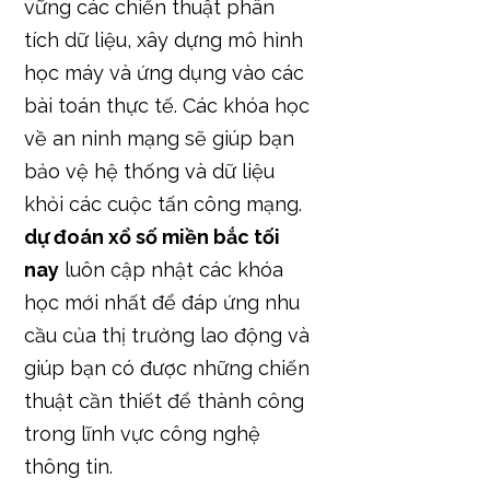
vững các chiến thuật phân
tích dữ liệu, xây dựng mô hình
học máy và ứng dụng vào các
bài toán thực tế. Các khóa học
về an ninh mạng sẽ giúp bạn
bảo vệ hệ thống và dữ liệu
khỏi các cuộc tấn công mạng.
dự đoán xổ số miền bắc tối
nay
luôn cập nhật các khóa
học mới nhất để đáp ứng nhu
cầu của thị trường lao động và
giúp bạn có được những chiến
thuật cần thiết để thành công
trong lĩnh vực công nghệ
thông tin.