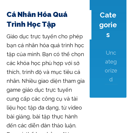
Cá Nhân Hóa Quá
Cate
Trình Học Tập
gorie
s
Giáo dục trực tuyến cho phép
bạn cá nhân hóa quá trình học
Unc
tập của mình. Bạn có thể chọn
ateg
các khóa học phù hợp với sở
orize
thích, trình độ và mục tiêu cá
d
nhân. Nhiều giao diện tham gia
game giáo dục trực tuyến
cung cấp các công cụ và tài
liệu học tập đa dạng, từ video
bài giảng, bài tập thực hành
đến các diễn đàn thảo luận.