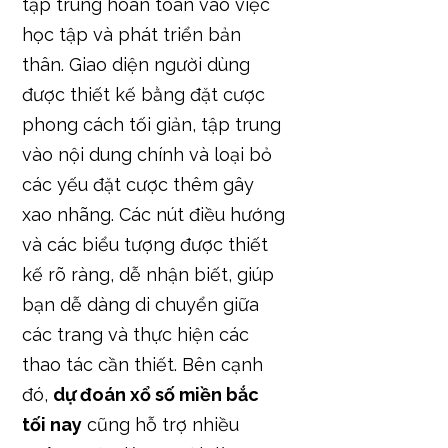
tập trung hoàn toàn vào việc
học tập và phát triển bản
thân. Giao diện người dùng
được thiết kế bằng đặt cược
phong cách tối giản, tập trung
vào nội dung chính và loại bỏ
các yếu đặt cược thêm gây
xao nhãng. Các nút điều hướng
và các biểu tượng được thiết
kế rõ ràng, dễ nhận biết, giúp
bạn dễ dàng di chuyển giữa
các trang và thực hiện các
thao tác cần thiết. Bên cạnh
đó,
dự đoán xổ số miền bắc
tối nay
cũng hỗ trợ nhiều