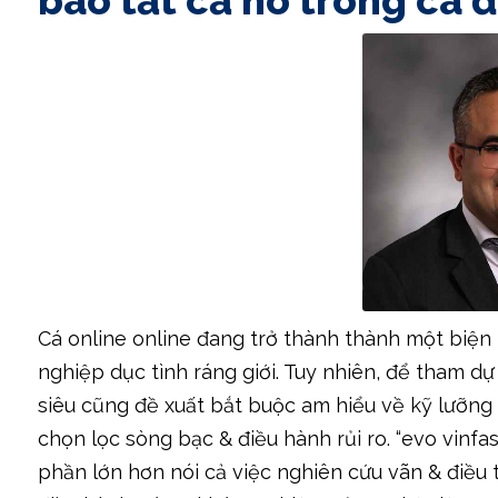
bao tất cả nó trong cá 
Cá online online đang trở thành thành một biện p
nghiệp dục tình ráng giới. Tuy nhiên, để tham dự
siêu cũng đề xuất bắt buộc am hiểu về kỹ lưỡng “
chọn lọc sòng bạc & điều hành rủi ro. “evo vinfas
phần lớn hơn nói cả việc nghiên cứu vãn & điều 