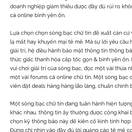
doanh nghiệp giảm thiểu được đầy đủ rủi ro kh
cá online bình yên ổn.
Lựa chọn chọn sòng bạc chữ tín đề xuất căn cứ 
lạ mắt hay khuyến mại tê mê. Mà sự lời yêu cầu 
giải trí, hệ điều hành bảo mật thông tin thông 
thức giấc thanh hóa cấp tốc gọn & bình yên ổn.
vui chơi giải trí của sòng bạc, đọc một vài thừa
một vài forums cá online chữ tín. Một sòng bạc 
viên đặt deals hàng hàng lão làng, chuẩn chỉnh bị
Một sòng bạc chữ tín đang tuân hành hiện tượng 
khác nhau. thông tin ấy thường được công khai
chọn kỹ thông báo này để kiên cố kỉnh tính hợp 
Đừng chỉ nhìn vào đầy đủ lời quảng cáo tê mê c