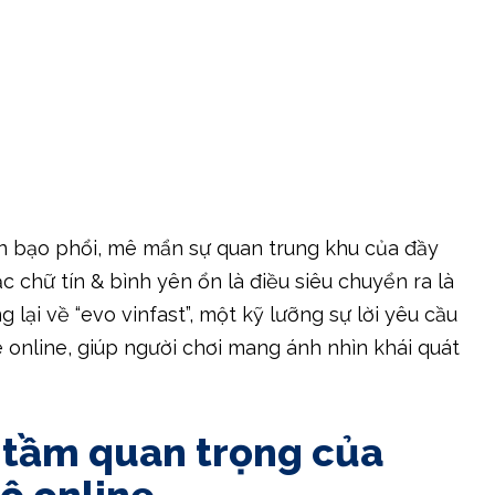
ên bạo phổi, mê mẩn sự quan trung khu của đầy
 chữ tín & bình yên ổn là điều siêu chuyển ra là
 lại về “evo vinfast”, một kỹ lưỡng sự lời yêu cầu
ne online, giúp người chơi mang ánh nhìn khái quát
& tầm quan trọng của