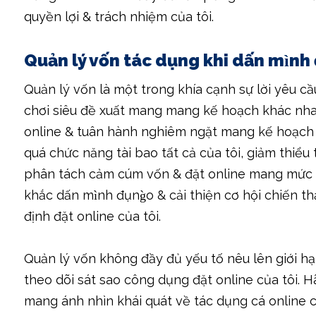
quyền lợi & trách nhiệm của tôi.
Quản lý vốn tác dụng khi dấn mình
Quản lý vốn là một trong khía cạnh sự lời yêu cầ
chơi siêu đề xuất mang mang kế hoạch khác nhau
online & tuân hành nghiêm ngặt mang kế hoạch ấ
quá chức năng tài bao tất cả của tôi, giảm thiểu
phân tách cảm cúm vốn & đặt online mang mức độ
khắc dấn mình đụng̀o & cải thiện cơ hội chiến
định đặt online của tôi.
Quản lý vốn không đầy đủ yếu tố nêu lên giới hạn
theo dõi sát sao công dụng đặt online của tôi. H
mang ánh nhìn khái quát về tác dụng cá online 