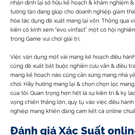
nhận định lại sở hữu kế hoạch & khám nghiệm & 
tường tận đang giúp cho doanh nghiệp giảm thiể
hóa tác dụng đề xuất mang lại vốn. Thông qua v
kiên cố kỉnh xem “evo vinfast” một cơ hội nghiê
trong Game vui chơi giải trí.
Việc vận dụng một vài mang kế hoạch điều hành
cũng đề xuất bắt buộc nghiên cứu vãn & điều tr
mang kế hoạch nào cũng cân xứng mang nhà yếu m
chơi. Hãy hướng mang lại & chọn chọn lọc man
của tôi. Quan trọng hơn hết là sự kiên trì & kỷ la
vọng chiến thắng lớn, quy tụ vào việc điều hành
nghiệp mang khiến đăng cam kết cá online chuẩ
Đánh giá Xác Suất onli