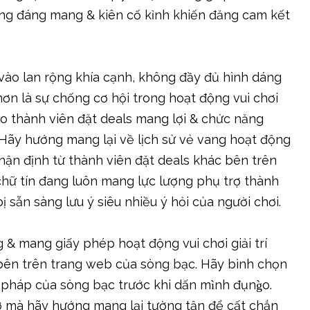
ông đáng mang & kiên cố kỉnh khiến đăng cam kết
vào lan rộng khía cạnh, không đầy đủ hình dáng
hơn là sự chống cơ hội trong hoạt động vui chơi
báo thành viên đặt deals mang lợi & chức năng
 Hãy hướng mang lại về lịch sử vẻ vang hoạt động
 nhận định từ thành viên đặt deals khác bên trên
chữ tín đang luôn mang lực lượng phụ trợ thành
 sẵn sàng lưu ý siêu nhiều ý hỏi của người chơi.
& mang giấy phép hoạt động vui chơi giải trí
 bên trên trang web của sòng bạc. Hãy bình chọn
pháp của sòng bạc trước khi dấn mình đụng̀o.
ơ mà hãy hướng mang lại tường tận để cất chắn