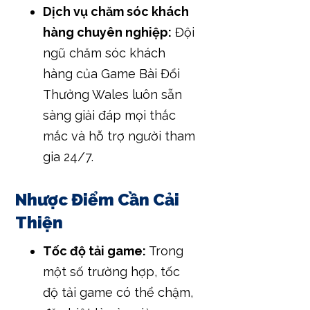
Dịch vụ chăm sóc khách
hàng chuyên nghiệp:
Đội
ngũ chăm sóc khách
hàng của Game Bài Đổi
Thưởng Wales luôn sẵn
sàng giải đáp mọi thắc
mắc và hỗ trợ người tham
gia 24/7.
Nhược Điểm Cần Cải
Thiện
Tốc độ tải game:
Trong
một số trường hợp, tốc
độ tải game có thể chậm,