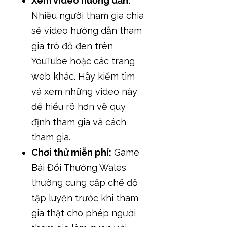
Xem video hướng dẫn:
Nhiều người tham gia chia
sẻ video hướng dẫn tham
gia trò đỏ đen trên
YouTube hoặc các trang
web khác. Hãy kiếm tìm
và xem những video này
để hiểu rõ hơn về quy
định tham gia và cách
tham gia.
Chơi thử miễn phí:
Game
Bài Đổi Thưởng Wales
thường cung cấp chế độ
tập luyện trước khi tham
gia thật cho phép người