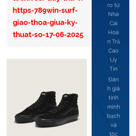
ro từ
https-789win-surf-
Nhà
giao-thoa-giua-ky-
Cái
Hoà
thuat-so-17-06-2025
n Trả
Cao
Uy
Tín
Đán
h giá
tính
minh
bạch
và
tốc