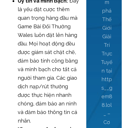
Uy tín và minh bạch:
Đây
m
là yếu đặt cược thêm
phá
quan trọng hàng đầu mà
Thế
Game Bài Đổi Thưởng
Giới
Wales luôn đặt lên hàng
Giải
đầu. Mọi hoạt động đều
Trí
được giám sát chặt chẽ,
Trực
đảm bảo tính công bằng
Tuyế
và minh bạch cho tất cả
n tại
người tham gia. Các giao
http
dịch nạp/rút thưởng
s__g
được thực hiện nhanh
em8
chóng, đảm bảo an ninh
8.lol
và đảm bảo thông tin cá
_ –
nhân.
Cơ