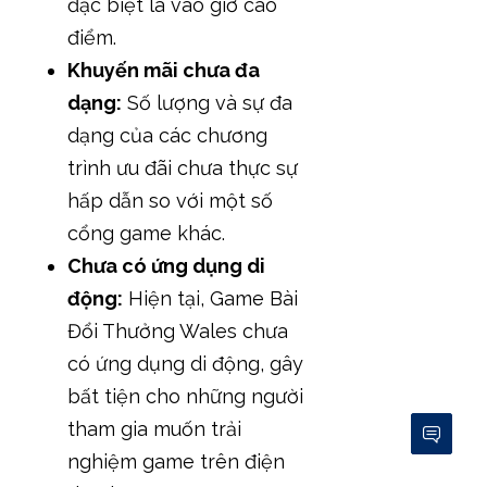
đặc biệt là vào giờ cao
điểm.
Khuyến mãi chưa đa
dạng:
Số lượng và sự đa
dạng của các chương
trình ưu đãi chưa thực sự
hấp dẫn so với một số
cổng game khác.
Chưa có ứng dụng di
động:
Hiện tại, Game Bài
Đổi Thưởng Wales chưa
có ứng dụng di động, gây
bất tiện cho những người
tham gia muốn trải
nghiệm game trên điện