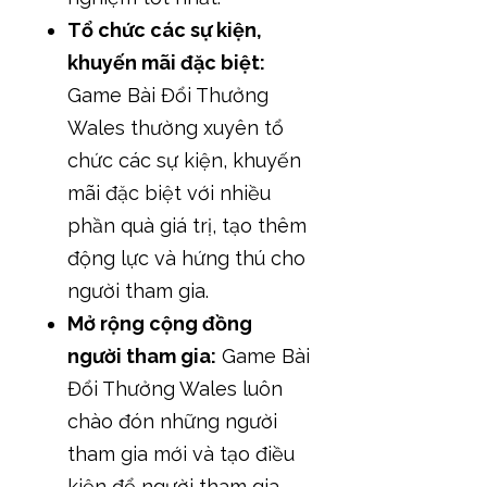
Tổ chức các sự kiện,
khuyến mãi đặc biệt:
Game Bài Đổi Thưởng
Wales thường xuyên tổ
chức các sự kiện, khuyến
mãi đặc biệt với nhiều
phần quà giá trị, tạo thêm
động lực và hứng thú cho
người tham gia.
Mở rộng cộng đồng
người tham gia:
Game Bài
Đổi Thưởng Wales luôn
chào đón những người
tham gia mới và tạo điều
kiện để người tham gia