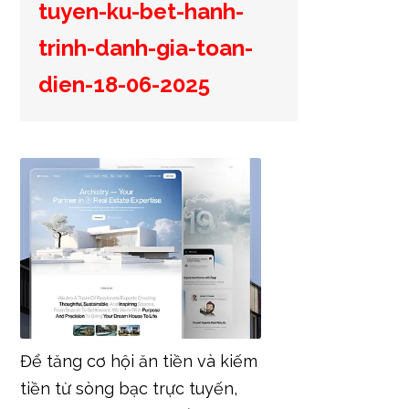
tuyen-ku-bet-hanh-
trinh-danh-gia-toan-
dien-18-06-2025
Để tăng cơ hội ăn tiền và kiếm
tiền từ sòng bạc trực tuyến,