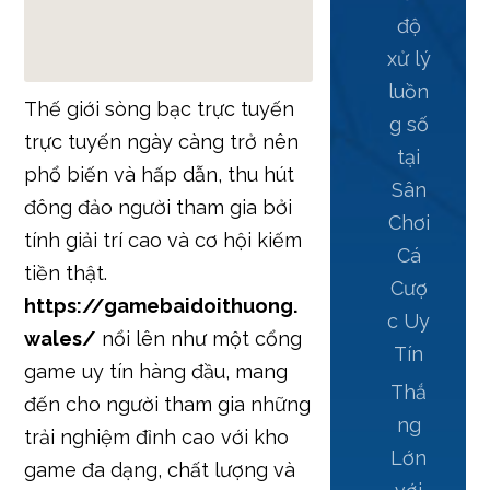
độ
xử lý
luồn
Thế giới sòng bạc trực tuyến
g số
trực tuyến ngày càng trở nên
tại
phổ biến và hấp dẫn, thu hút
Sân
đông đảo người tham gia bởi
Chơi
tính giải trí cao và cơ hội kiếm
Cá
tiền thật.
Cượ
https://gamebaidoithuong.
c Uy
wales/
nổi lên như một cổng
Tín
game uy tín hàng đầu, mang
Thắ
đến cho người tham gia những
ng
trải nghiệm đỉnh cao với kho
Lớn
game đa dạng, chất lượng và