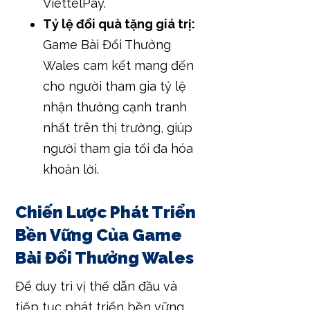
ViettelPay.
Tỷ lệ đổi quà tặng giá trị:
Game Bài Đổi Thưởng
Wales cam kết mang đến
cho người tham gia tỷ lệ
nhận thưởng cạnh tranh
nhất trên thị trường, giúp
người tham gia tối đa hóa
khoản lời.
Chiến Lược Phát Triển
Bền Vững Của Game
Bài Đổi Thưởng Wales
Để duy trì vị thế dẫn đầu và
tiếp tục phát triển bền vững,