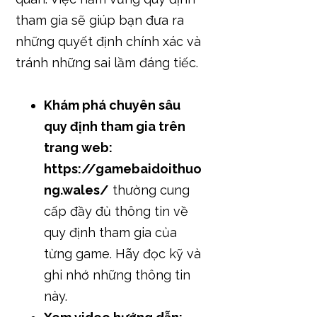
tham gia sẽ giúp bạn đưa ra
những quyết định chính xác và
tránh những sai lầm đáng tiếc.
Khám phá chuyên sâu
quy định tham gia trên
trang web:
https://gamebaidoithuo
ng.wales/
thường cung
cấp đầy đủ thông tin về
quy định tham gia của
từng game. Hãy đọc kỹ và
ghi nhớ những thông tin
này.