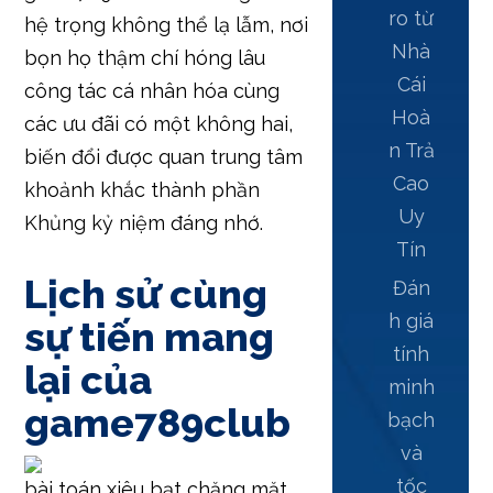
ro từ
hệ trọng không thể lạ lẫm, nơi
Nhà
bọn họ thậm chí hóng lâu
Cái
công tác cá nhân hóa cùng
Hoà
các ưu đãi có một không hai,
n Trả
biến đổi được quan trung tâm
Cao
khoảnh khắc thành phần
Uy
Khủng kỷ niệm đáng nhớ.
Tín
Lịch sử cùng
Đán
h giá
sự tiến mang
tính
lại của
minh
game789club
bạch
và
tốc
bài toán xiêu bạt chặng mặt