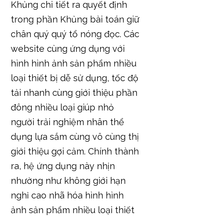
Khủng chi tiết ra quyết định
trong phần Khủng bài toán giữ
chân quý quý tổ nóng đọc. Các
website cùng ứng dụng với
hình hình ảnh sản phẩm nhiều
loại thiết bị dễ sử dụng, tốc độ
tải nhanh cùng giới thiệu phần
đông nhiều loại giúp nhỏ
người trải nghiệm nhân thể
dụng lựa sắm cùng vô cùng thị
giới thiệu gợi cảm. Chính thành
ra, hệ ứng dụng này nhịn
nhường như không giới hạn
nghỉ cao nhã hóa hình hình
ảnh sản phẩm nhiều loại thiết