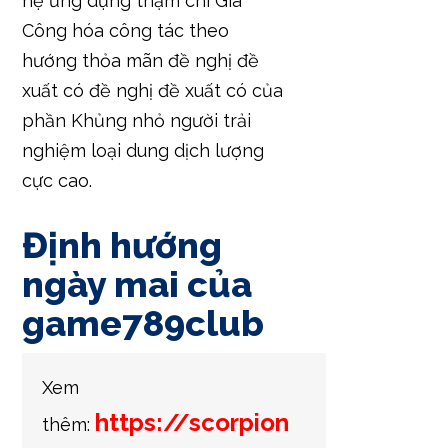
hệ ứng dụng thậm chí Gia
Công hóa công tác theo
hướng thỏa mãn đề nghị đề
xuất có đề nghị đề xuất có của
phần Khủng nhỏ người trải
nghiệm loại dung dịch lượng
cực cao.
Định hướng
ngày mai của
game789club
Xem
https://scorpion
thêm: