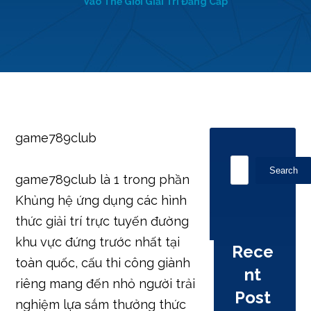
Vào Thế Giới Giải Trí Đẳng Cấp
game789club
Search
game789club là 1 trong phần
Khủng hệ ứng dụng các hình
thức giải trí trực tuyến đường
khu vực đứng trước nhất tại
Rece
toàn quốc, cấu thi công giành
nt
riêng mang đến nhỏ người trải
Post
nghiệm lựa sắm thưởng thức