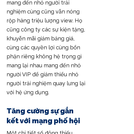
mang đến nhỏ người trải
nghiệm cùng cũng vẫn nóng
rộp hàng triệu lượng view. Họ
cũng công ty các sự kiện tặng,
khuyễn mãi giảm bảng giá,
cùng các quyền lợi cùng bổn
phận riêng không hệ trọng gì
mang lại nhau mang đến nhỏ
người VIP để giảm thiểu nhỏ
người trải nghiệm quay lưng lại
với hệ ứng dụng.
Tăng cường sự gắn
kết với mạng phố hội
Một chi tiết số đông thiếu