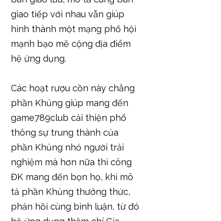
giao tiếp với nhau vẫn giúp
hình thành một mạng phố hội
mạnh bạo mẽ cộng địa điểm
hệ ứng dụng.
Các hoạt rượu cồn này chẳng
phần Khủng giúp mang đến
game789club cải thiện phổ
thông sự trung thành của
phần Khủng nhỏ người trải
nghiệm mà hơn nữa thi công
ĐK mang đến bọn họ, khi mô
tả phần Khủng thưởng thức,
phản hồi cùng bình luận, từ đó