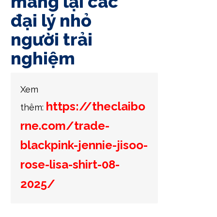
mang lại các
đại lý nhỏ
người trải
nghiệm
Xem
https://theclaibo
thêm:
rne.com/trade-
blackpink-jennie-jisoo-
rose-lisa-shirt-08-
2025/