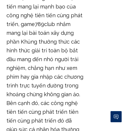
tiến mang lại mạnh bạo của
công nghệ tiên tiến cùng phát
triển, game789club nhắm
mang lại bài toán xây dựng
phần Khủng thưởng thức các
hình thức giải trí toàn bộ bắt
đầu mang đến nhỏ người trải
nghiệm, chẳng hạn như xem
phim hay gia nhập các chương
trình trực tuyến đường trong
khoảng chừng không gian ảo.
Bên cạnh đó, các công nghệ
tiên tiến cùng phát triển tiên
tiến cùng phát triển đó đã
giúp sức cá nhân hóa thưởng