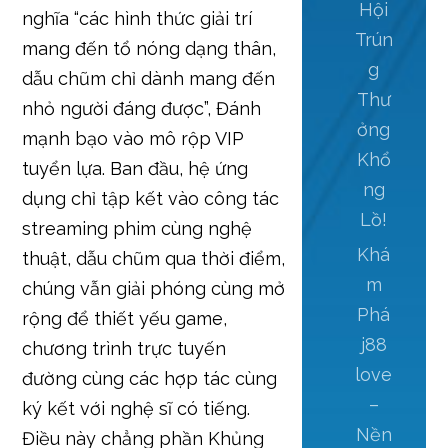
Hội
nghĩa “các hình thức giải trí
Trún
mang đến tổ nóng dạng thân,
g
dẫu chũm chỉ dành mang đến
Thư
nhỏ người đáng được”, Đánh
ởng
mạnh bạo vào mô rộp VIP
Khổ
tuyển lựa. Ban đầu, hệ ứng
ng
dụng chỉ tập kết vào công tác
Lồ!
streaming phim cùng nghệ
Khá
thuật, dẫu chũm qua thời điểm,
m
chúng vẫn giải phóng cùng mở
Phá
rộng để thiết yếu game,
j88
chương trình trực tuyến
love
đường cùng các hợp tác cùng
–
ký kết với nghệ sĩ có tiếng.
Nền
Điều này chẳng phần Khủng