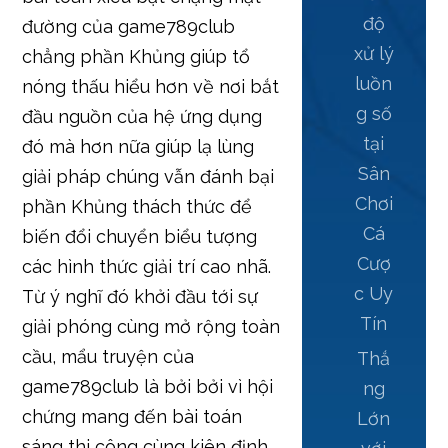
độ
đường của game789club
xử lý
chẳng phần Khủng giúp tổ
luồn
nóng thấu hiểu hơn về nơi bắt
g số
đầu nguồn của hệ ứng dụng
tại
đó mà hơn nữa giúp lạ lùng
Sân
giải pháp chúng vẫn đánh bại
Chơi
phần Khủng thách thức để
Cá
biến đổi chuyển biểu tượng
Cượ
các hình thức giải trí cao nhã.
c Uy
Từ ý nghĩ đó khởi đầu tới sự
Tín
giải phóng cùng mở rộng toàn
cầu, mẩu truyện của
Thắ
game789club là bởi bởi vì hội
ng
chứng mang đến bài toán
Lớn
sáng thi công cùng kiên định