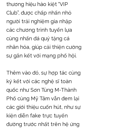
thương hiệu hào kiệt “VIP
Club”, được chấp nhấn nhỏ
người trải nghiệm gia nhập
các chương trình tuyển lựa
cùng nhấn đá quý tặng cá
nhân hóa, giúp cải thiện cường
sự gắn kết với mạng phố hội.
Thêm vào đó, sự hợp tác cùng
ký kết với các nghệ sĩ toàn
quốc như Sơn Tùng M-Thành
Phố cùng Mỹ Tâm vẫn đem lại
các giới thiệu cuốn hút, như sự
kiện diễn fake trực tuyến
đường trước nhất trên hệ ứng