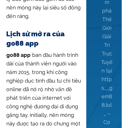
m
nền móng này lại siêu số đông
phá
đến ráng.
Thế
Giới
Lịch sử mở ra của
Giải
go88 app
Trí
Trực
go88 app
ban đầu hành trình
Tuyế
dài của thành viên người vào
n tại
năm 2015, trong khi công
http
nghiệp dục tình đầu tư chi tiêu
s__g
online đã nở rộ nhờ vấn đề
em8
phát triển của internet với
8.lol
công nghệ đương đại di đụng
_ –
gắng tay. initially, nền móng
Cơ
này được tạo ra do chưng một