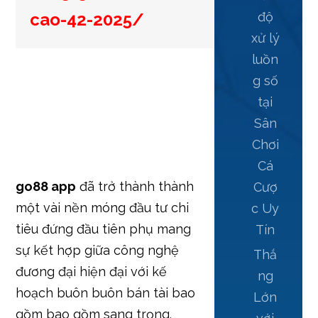
cao-42-2025/
độ
xử lý
luồn
g số
tại
Sân
Chơi
Cá
go88 app
đã trở thành thành
Cượ
một vài nền móng đầu tư chi
c Uy
tiêu đứng đầu tiên phụ mang
Tín
sự kết hợp giữa công nghệ
Thắ
đương đại hiện đại với kế
ng
hoạch buôn buôn bán tài bao
Lớn
gồm bao gồm sang trọng.