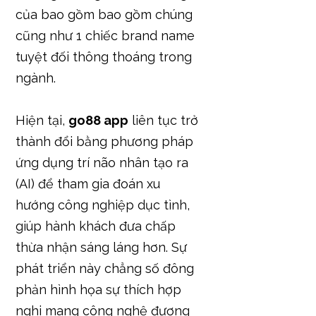
của bao gồm bao gồm chúng
cũng như 1 chiếc brand name
tuyệt đối thông thoáng trong
ngành.
Hiện tại,
go88 app
liên tục trở
thành đổi bằng phương pháp
ứng dụng trí não nhân tạo ra
(AI) để tham gia đoán xu
hướng công nghiệp dục tình,
giúp hành khách đưa chấp
thừa nhận sáng láng hơn. Sự
phát triển này chẳng số đông
phản hình họa sự thích hợp
nghi mang công nghệ đương