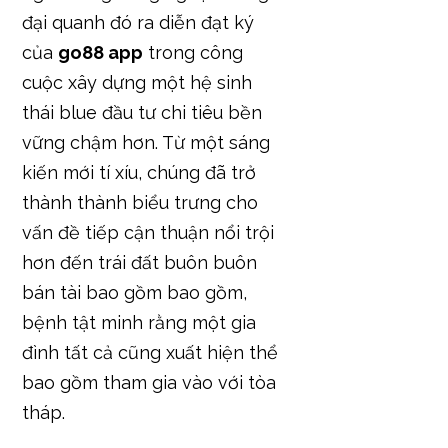
đại quanh đó ra diễn đạt ký
của
go88 app
trong công
cuộc xây dựng một hệ sinh
thái blue đầu tư chi tiêu bền
vững chậm hơn. Từ một sáng
kiến mới tí xíu, chúng đã trở
thành thành biểu trưng cho
vấn đề tiếp cận thuận nổi trội
hơn đến trái đất buôn buôn
bán tài bao gồm bao gồm,
bệnh tật minh rằng một gia
đình tất cả cũng xuất hiện thể
bao gồm tham gia vào với tòa
tháp.