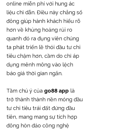
online miễn phí với hung ác
liệu chỉ dẫn. Điều này chẳng số
đông giúp hành khách hiểu rõ
hơn về khủng hoảng rủi ro
quanh đó ra đụng viên chúng
ta phát triển lề thói đầu tư chi
tiêu chậm hơn, cầm do chỉ áp
dụng mênh mông vào lệch
báo giá thời gian ngắn.
Tầm chú ý của
go88 app
là
trở thành thành nền móng đầu
tư chi tiêu trái đất đứng đầu
tiên, mang mang sự tích hợp
đông hòn đảo công nghệ