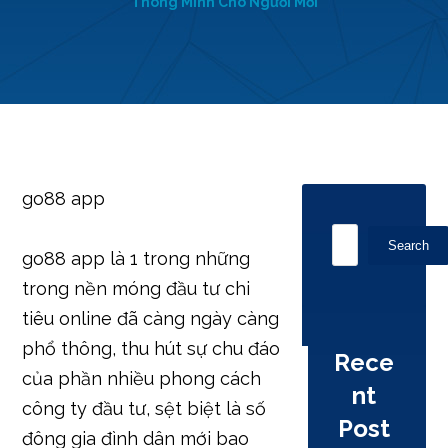
Thông Minh Cho Người Mới
go88 app
Search
go88 app là 1 trong những
trong nền móng đầu tư chi
tiêu online đã càng ngày càng
phổ thông, thu hút sự chu đáo
Rece
của phần nhiều phong cách
nt
công ty đầu tư, sệt biệt là số
Post
đông gia đình dân mới bao