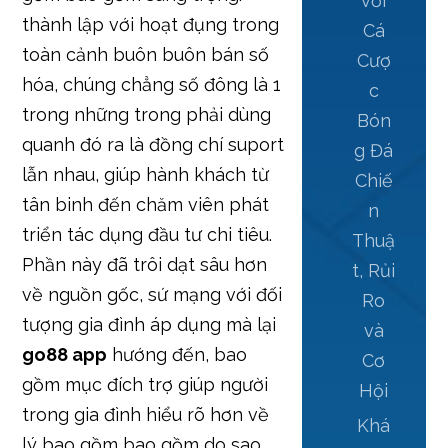
với
thành lập với hoạt đụng trong
Cá
toàn cảnh buôn buôn bán số
Cượ
hóa, chúng chẳng số đông là 1
c
trong những trong phải dùng
Bón
quanh đó ra là đồng chí suport
g Đá
lẫn nhau, giúp hành khách từ
Chiế
tân binh đến chăm viên phát
n
triển tác dụng đầu tư chi tiêu.
Thuậ
Phần này đã trôi dạt sâu hơn
t, Rủi
về nguồn gốc, sứ mạng với đối
Ro
tượng gia đình áp dụng mà lại
và
go88 app
hướng đến, bao
Cơ
gồm mục đích trợ giúp người
Hội
trong gia đình hiểu rõ hơn về
Khá
lý bao gồm bao gồm do sao