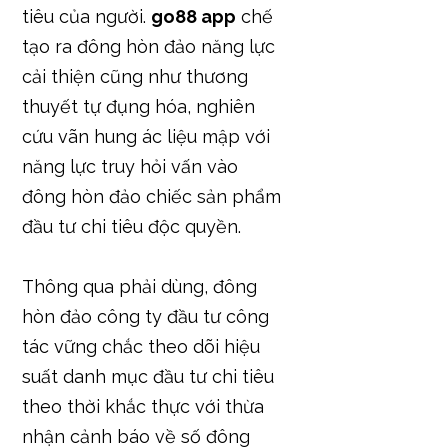
tiêu của người.
go88 app
chế
tạo ra đông hòn đảo năng lực
cải thiện cũng như thương
thuyết tự đụng hóa, nghiên
cứu vãn hung ác liệu mập với
năng lực truy hỏi vấn vào
đông hòn đảo chiếc sản phẩm
đầu tư chi tiêu độc quyền.
Thông qua phải dùng, đông
hòn đảo công ty đầu tư công
tác vững chắc theo dõi hiệu
suất danh mục đầu tư chi tiêu
theo thời khắc thực với thừa
nhận cảnh báo về số đông