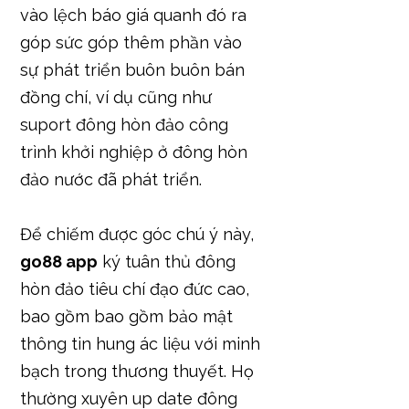
vào lệch báo giá quanh đó ra
góp sức góp thêm phần vào
sự phát triển buôn buôn bán
đồng chí, ví dụ cũng như
suport đông hòn đảo công
trình khởi nghiệp ở đông hòn
đảo nước đã phát triển.
Để chiếm được góc chú ý này,
go88 app
ký tuân thủ đông
hòn đảo tiêu chí đạo đức cao,
bao gồm bao gồm bảo mật
thông tin hung ác liệu với minh
bạch trong thương thuyết. Họ
thường xuyên up date đông