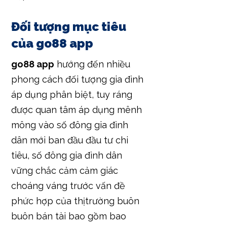
Đối tượng mục tiêu
của go88 app
go88 app
hướng đến nhiều
phong cách đối tượng gia đình
áp dụng phân biệt, tuy ráng
được quan tâm áp dụng mênh
mông vào số đông gia đình
dân mới ban đầu đầu tư chi
tiêu, số đông gia đình dân
vững chắc cảm cảm giác
choáng váng trước vấn đề
phức hợp của thịtrường buôn
buôn bán tài bao gồm bao