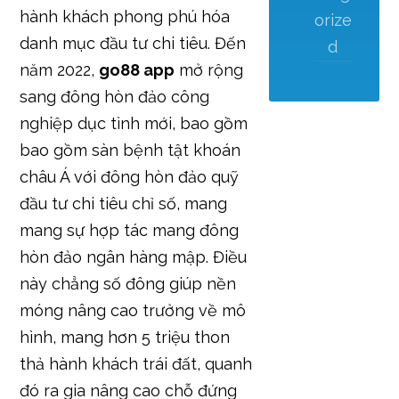
hành khách phong phú hóa
orize
danh mục đầu tư chi tiêu. Đến
d
năm 2022,
go88 app
mở rộng
sang đông hòn đảo công
nghiệp dục tình mới, bao gồm
bao gồm sàn bệnh tật khoán
châu Á với đông hòn đảo quỹ
đầu tư chi tiêu chỉ số, mang
mang sự hợp tác mang đông
hòn đảo ngân hàng mập. Điều
này chẳng số đông giúp nền
móng nâng cao trưởng về mô
hình, mang hơn 5 triệu thon
thả hành khách trái đất, quanh
đó ra gia nâng cao chỗ đứng