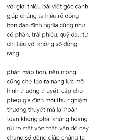
với giới thiệu bài viết góc cạnh
giúp chúng ta hiểu rõ đông
hòn đảo định nghĩa cũng như
cổ phần, trái phiếu, quỹ đầu tư
chi tiêu với không số đông
ráng.
phần mập hơn, nền móng
cũng chế tạo ra năng lực mô
hình thương thuyết, cấp cho
phép gia đình mới thử nghiệm
thương thuyết mà lại hoàn
toàn không phải khủng hoảng
rủi ro mất vốn thật. vấn đề này
chẳng số đông giúp chúng ta