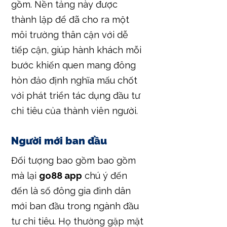
gồm. Nền tảng này được
thành lập để đã cho ra một
môi trường thân cận với dễ
tiếp cận, giúp hành khách mỗi
bước khiến quen mang đông
hòn đảo định nghĩa mấu chốt
với phát triển tác dụng đầu tư
chi tiêu của thành viên người.
Người mới ban đầu
Đối tượng bao gồm bao gồm
mà lại
go88 app
chú ý đến
đến là số đông gia đình dân
mới ban đầu trong ngành đầu
tư chi tiêu. Họ thường gặp mặt