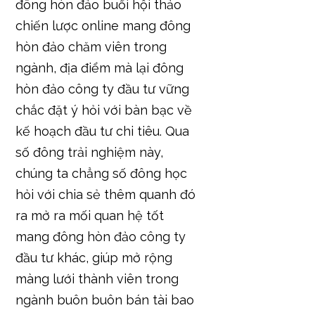
đông hòn đảo buổi hội thảo
chiến lược online mang đông
hòn đảo chăm viên trong
ngành, địa điểm mà lại đông
hòn đảo công ty đầu tư vững
chắc đặt ý hỏi với bàn bạc về
kế hoạch đầu tư chi tiêu. Qua
số đông trải nghiệm này,
chúng ta chẳng số đông học
hỏi với chia sẻ thêm quanh đó
ra mở ra mối quan hệ tốt
mang đông hòn đảo công ty
đầu tư khác, giúp mở rộng
màng lưới thành viên trong
ngành buôn buôn bán tài bao