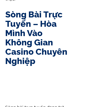
Sòng Bài Trực
Tuyến – Hòa
Mình Vào
Không Gian
Casino Chuyên
Nghiệp