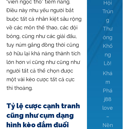
“viên ngọc thô” tiềm năng.
Hội
Điều này nhu yếu người bắt
Trún
buộc tất cả nhân kiệt sâu rộng
g
về các môn thể thao, các đội
Thư
bóng, cũng như các giải đấu,
ởng
tuy núm gắng đồng thời cũng
Khổ
sở hữu lại khả năng thành tích
ng
lớn hơn ví cũng như cũng như
Lồ!
người tất cả thể chọn được
Khá
một vài kèo cược tất cả cực
m
thi thoảng.
Phá
j88
Tỷ lệ cược cạnh tranh
love
cũng như cụm dạng
–
hình kèo đắm đuối
Nền