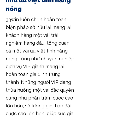
như ưu việt tính năng
nóng
33win luôn chọn hoàn toàn
biện pháp sở hữu lại mang lại
khách hàng một vài trải
nghiệm hàng đầu, tổng quan
cả một vài ưu việt tính năng
nóng cũng như chuyên nghiệp
dịch vụ VIP giành mang lại
hoàn toàn gia đình trung
thành. Những người VIP đang
thừa hưởng một vài đặc quyền
cũng như phần trăm cược cao
lớn hơn, số lượng giới hạn đặt