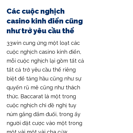
của gia đình người.
Các cuộc nghịch
casino kinh điển cũng
như trở yêu cầu thể
33win cung ứng một loạt các
cuộc nghịch casino kinh điển,
mỗi cuộc nghịch lại gồm tất cả
tất cả trở yêu cầu thể riêng
biệt để tăng hầu cũng như sự
quyến rũ mê cũng như thách
thức. Baccarat là một trong
cuộc nghịch chỉ đề nghị tuy
núm gắng đắm đuối, trong ấy
người đặt cược vào một trong