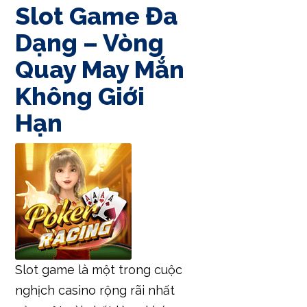
Slot Game Đa
Dạng – Vòng
Quay May Mắn
Không Giới
Hạn
Slot game là một trong cuộc