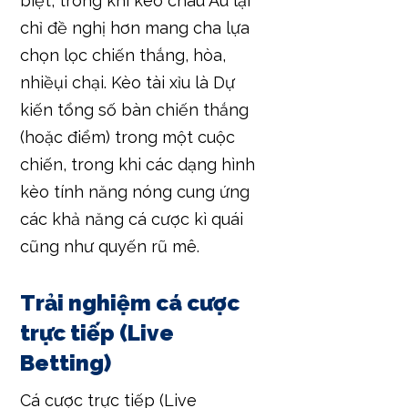
biệt, trong khi kèo châu Âu lại
chỉ đề nghị hơn mang cha lựa
chọn lọc chiến thắng, hòa,
nhiềụi chại. Kèo tài xỉu là Dự
kiến tổng số bàn chiến thắng
(hoặc điểm) trong một cuộc
chiến, trong khi các dạng hình
kèo tính năng nóng cung ứng
các khả năng cá cược kì quái
cũng như quyến rũ mê.
Trải nghiệm cá cược
trực tiếp (Live
Betting)
Cá cược trực tiếp (Live