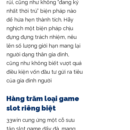
một trong cuộc nghịch may
rủi, cũng như không “đang ký
nhất thời trú” biện pháp nào
để hứa hẹn thành tích. Hãy
nghịch một biện pháp chịu
đựng đựng trách nhiệm, nêu
lên số lượng giới hạn mang lại
người dạng thân gia đình,
cũng như không biết vượt quá
điều kiện vốn đầu tư gửi ra tiêu
của gia đình người
Hàng trăm loại game
slot riêng biệt
33win cung ứng một cỗ sưu