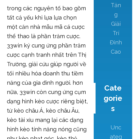
Tản
trong các nguyên tố bao gồm
g
tất cả yếu khi lựa lựa chọn
Giải
một căn nhà mẫu mã cá cược
Trí
thể thao là phần trăm cược.
Đỉnh
33win ký cung ứng phần trăm
Cao
cược cạnh tranh nhất trên Thị
Trường, giải cứu giúp người về
tối nhiều hóa doanh thu tiềm
năng của gia đình người. hơn
Cate
nữa, 33win còn cung ứng cụm
gorie
dạng hình kèo cược riêng biệt,
s
từ kèo châu Á, kèo châu Âu,
kèo tài xỉu mang lại các dạng
Unc
hình kèo tính năng nóng cũng
ateg
như kèo phạt góc, kèo thẻ