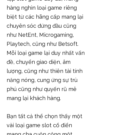
tập slot game đẩy đà, mang
hàng nghìn loại game riêng
biệt từ các hãng cấp mang lại
chuyên sóc đứng đầu cũng
như NetEnt, Microgaming,
Playtech, cũng như Betsoft.
Mỗi loại game lại duy nhất vấn
đề, chuyển giao diện, âm
lượng, cũng như thiên tài tính
năng nóng, cung ứng sự trù
phú cũng như quyến rũ mê
mang lại khách hàng.
Bạn tất cả thể chọn thấy một
vài loại game slot cổ điển