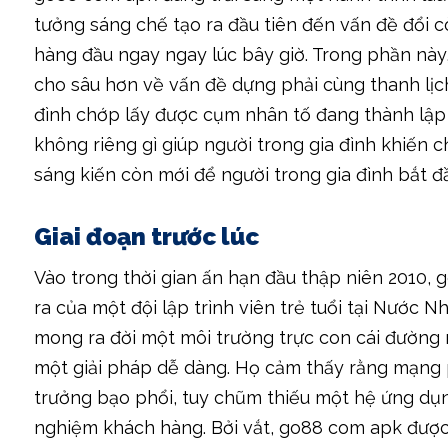
tưởng sáng chế tạo ra đầu tiên đến vấn đề đổi
hàng đầu ngay ngay lúc bây giờ. Trong phần này
cho sâu hơn về vấn đề dựng phải cùng thanh lịc
đình chớp lấy được cụm nhân tố đang thành lập
không riêng gì giúp người trong gia đình khiến 
sáng kiến còn mới để người trong gia đình bắt đầ
Giai đoạn trước lúc
Vào trong thời gian ấn hạn đầu thập niên 2010,
ra của một đội lập trình viên trẻ tuổi tại Nước
mong ra đời một môi trường trực con cái đường
một giải pháp dễ dàng. Họ cảm thấy rằng mạng
trưởng bạo phổi, tuy chũm thiếu một hệ ứng dụn
nghiệm khách hàng. Bởi vắt, go88 com apk được