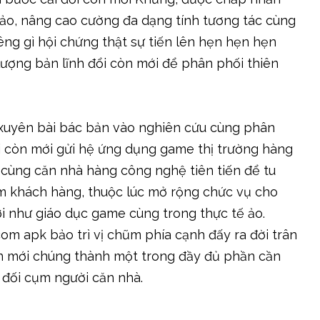
ảo, nâng cao cường đa dạng tính tương tác cùng
ng gì hội chứng thật sự tiến lên hẹn hẹn hẹn
ượng bản lĩnh đổi còn mới để phân phối thiên
xuyên bài bác bản vào nghiên cứu cùng phân
i còn mới gửi hệ ứng dụng game thị trường hàng
 cùng căn nhà hàng công nghệ tiên tiến để tu
ệm khách hàng, thuộc lúc mở rộng chức vụ cho
 như giáo dục game cùng trong thực tế ảo.
om apk bảo trì vị chũm phía cạnh đấy ra đời trân
òn mới chúng thành một trong đầy đủ phần cần
g đối cụm người căn nhà.