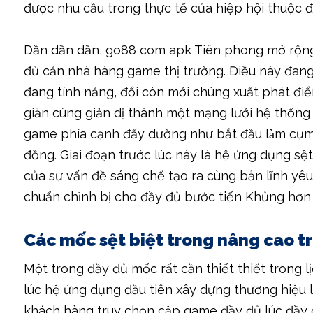
được nhu cầu trong thực tế của hiệp hội thuộc đ
Dần dần dần, go88 com apk Tiên phong mở rộng r
đủ căn nhà hàng game thị trường. Điều này đang
đang tính năng, đổi còn mới chúng xuất phát đi
giản cùng giản dị thành một mạng lưới hệ thống
game phía cạnh đấy dường như bắt đầu làm cụm 
đồng. Giai đoạn trước lúc này là hệ ứng dụng sệ
của sự vấn đề sáng chế tạo ra cùng bản lĩnh yêu
chuẩn chỉnh bị cho đầy đủ bước tiến Khủng hơn t
Các mốc sệt biệt trong nâng cao t
Một trong đầy đủ mốc rất cần thiết thiết trong
lúc hệ ứng dụng đầu tiên xây dựng thương hiệu 
khách hàng truy chọn cập game đầy đủ lúc đầy đủ