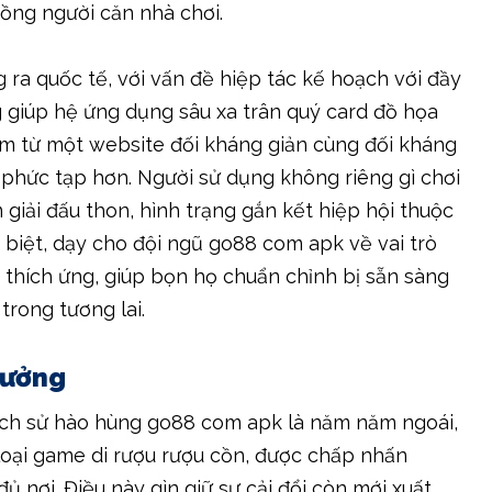
ồng người căn nhà chơi.
a quốc tế, với vấn đề hiệp tác kế hoạch với đầy
 giúp hệ ứng dụng sâu xa trân quý card đồ họa
ểm từ một website đối kháng giản cùng đối kháng
 phức tạp hơn. Người sử dụng không riêng gì chơi
giải đấu thon, hình trạng gắn kết hiệp hội thuộc
t biệt, dạy cho đội ngũ go88 com apk về vai trò
 thích ứng, giúp bọn họ chuẩn chỉnh bị sẵn sàng
rong tương lai.
rưởng
 lịch sử hào hùng go88 com apk là năm năm ngoái,
loại game di rượu rượu cồn, được chấp nhấn
 nơi. Điều này gìn giữ sự cải đổi còn mới xuất