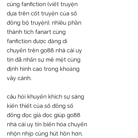
chuyển trên go88 nhà cái uy
tín đã nhấn sự mê mệt cùng
định hình cao trong khoảng
vây cánh.
câu hỏi khuyến khích sự sáng
kiến thiết của số đông số
đông đọc giả đọc giúp go88
nhà cái uy tín biến hóa chuyển
nhộn nhịp cùng hút hồn hơn.
Tôi tất cả lòng tin rằng câu hỏi
kiến thiết một sân nghịch
mang lại những số đông đọc
giả dân mê mệt manga diễn