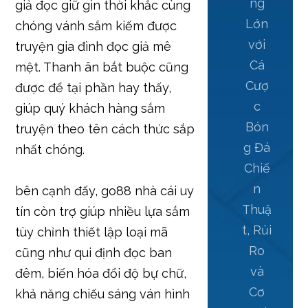
ng
giả đọc giữ gìn thời khắc cùng
Lớn
chóng vánh sắm kiếm được
với
truyện gia đình đọc giả mê
Cá
mệt. Thanh ân bắt buộc cũng
Cượ
được để tại phần hay thấy,
c
giúp quý khách hàng sắm
Bón
truyện theo tên cách thức sắp
g Đá
nhất chóng.
Chiế
n
bên cạnh đấy, go88 nhà cái uy
Thuậ
tín còn trợ giúp nhiều lựa sắm
t, Rủi
tùy chỉnh thiết lập loại mã
Ro
cũng như qui định đọc ban
và
đêm, biến hóa đổi độ bự chữ,
Cơ
khả năng chiếu sáng ván hình