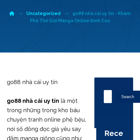
Uncategorized
go88 nhà cái uy tín - Khám
Phá Thế Giới Manga Online Đỉnh Cao
go88 nhà cái uy tín
Search
go88 nhà cái uy tín
là một
trong những trong kho báu
chuyện tranh online phệ bệu,
nơi số đông đọc giả yêu say
Rece
đắm manga giống cũng như