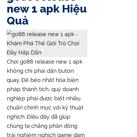
new 1 apk Hiệu
Quả
Chơi go88 release new 1 apk
không chỉ phải dấn buton
quay. Để béo nhất hóa biện
pháp thành tích, quý doanh
nghiệp phải được biết nhiều
chuẩn chỉnh mực với kỹ thuật
nghịch. Điều đấy đã giúp
chúng ta chẳng phần đông
trải nghiệm nghịch game đam