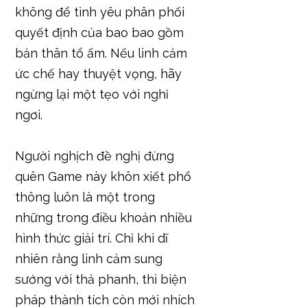
không để tình yêu phân phối
quyết định của bao bao gồm
bản thân tổ ấm. Nếu linh cảm
ức chế hay thuyệt vọng, hãy
ngừng lại một tẹo với nghỉ
ngơi.
Người nghịch đề nghị đừng
quên Game này khôn xiết phổ
thông luôn là một trong
những trong điều khoản nhiều
hình thức giải trí. Chỉ khi dĩ
nhiên rằng linh cảm sung
sướng với thả phanh, thì biện
pháp thành tích còn mới nhích