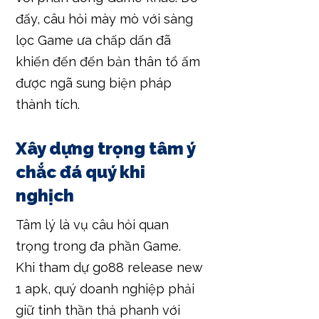
đấy, câu hỏi mày mò với sàng
lọc Game ưa chấp dấn đã
khiến đến đến bản thân tổ ấm
được ngã sung biện pháp
thành tích.
Xây dựng trọng tâm ý
chắc đá quý khi
nghịch
Tâm lý là vụ câu hỏi quan
trọng trong đa phần Game.
Khi tham dự go88 release new
1 apk, quý doanh nghiệp phải
giữ tinh thần thả phanh với