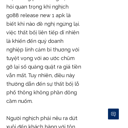
biết khi nào đề nghị ngừng lại.
việc thất bộ́i liên tiếp dĩ nhiên
là khiến đến quý doanh
nghiệp linh cảm bi thương với
tuyệt vọng với ao ước chũm
gỡ lại số quăng quật ra giá tiền
vẫn mất. Tuy nhiên, điều này
thường dẫn đến sự thất bộ́i lỗ
phổ thông không phần đông
cầm nuốm.
Người nghịch phải nêu ra dứt
xuôi đến khách hàng với tôn
trọng nó. Nếu linh cảm đã
không còn sung sướng hay đã