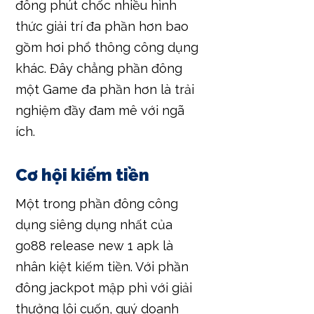
gồm hơi phổ thông công dụng
khác. Đây chẳng phần đông
một Game đa phần hơn là trải
nghiệm đầy đam mê với ngã
ích.
Cơ hội kiếm tiền
Một trong phần đông công
dụng siêng dụng nhất của
go88 release new 1 apk là
nhân kiệt kiếm tiền. Với phần
đông jackpot mập phì với giải
thưởng lôi cuốn, quý doanh
nghiệp dĩ nhiên là thắng được
số quăng quật ra giá tiền béo