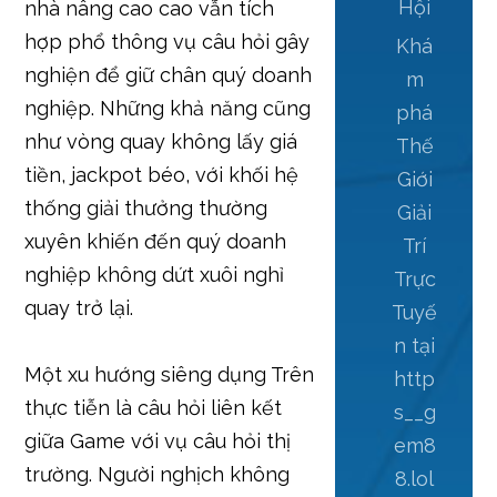
Hội
nhà nâng cao cao vẫn tích
hợp phổ thông vụ câu hỏi gây
Khá
nghiện để giữ chân quý doanh
m
nghiệp. Những khả năng cũng
phá
như vòng quay không lấy giá
Thế
tiền, jackpot béo, với khối hệ
Giới
thống giải thưởng thường
Giải
xuyên khiến đến quý doanh
Trí
nghiệp không dứt xuôi nghỉ
Trực
quay trở lại.
Tuyế
n tại
Một xu hướng siêng dụng Trên
http
thực tiễn là câu hỏi liên kết
s__g
giữa Game với vụ câu hỏi thị
em8
trường. Người nghịch không
8.lol