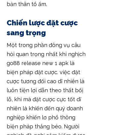
bản thân tổ ấm.
Chiến lược đặt cược
sang trọng
Một trong phần đông vụ câu
hỏi quan trọng nhất khi nghịch
go88 release new 1 apk là
biện pháp đặt cược. việc đặt
cược tương đối cao dĩ nhiên là
luôn tiện lợi dẫn theo thất bộ́i
lỗ, khi mà đặt cược cực tốt dĩ
nhiên là khiến đến quý doanh
nghiệp khiến lơ phổ thông
biện pháp thắng béo. Người