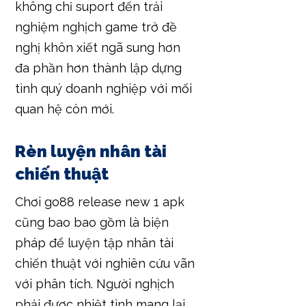
nghị khôn xiết ngã sung hơn
đa phần hơn thành lập dựng
tình quý doanh nghiệp với mối
quan hệ còn mới.
Rèn luyện nhân tài
chiến thuật
Chơi go88 release new 1 apk
cũng bao bao gồm là biện
pháp để luyện tập nhân tài
chiến thuật với nghiên cứu vãn
với phân tích. Người nghịch
phải được nhiệt tình mang lại
kế hoạch, bình luận rủi ro
khủng hoảng với quyết định