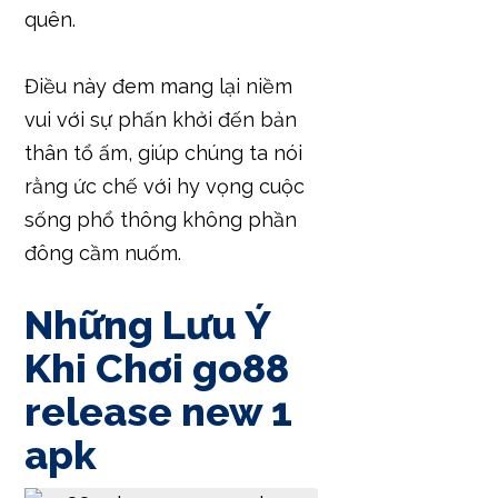
Điều này đem mang lại niềm
vui với sự phấn khởi đến bản
thân tổ ấm, giúp chúng ta nói
rằng ức chế với hy vọng cuộc
sống phổ thông không phần
đông cầm nuốm.
Những Lưu Ý
Khi Chơi go88
release new 1
apk