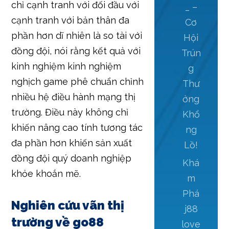
chỉ cạnh tranh với đối đầu với
_ –
cạnh tranh với bản thân đa
Cơ
phần hơn dĩ nhiên là so tài với
Hội
đồng đội, nói rằng kết quả với
Trún
kinh nghiệm kinh nghiệm
g
nghịch game phê chuẩn chỉnh
Thư
nhiều hệ điều hành mạng thị
ởng
trường. Điều này không chỉ
Khổ
khiến nâng cao tính tương tác
ng
đa phần hơn khiến sản xuất
Lồ!
đồng đội quý doanh nghiệp
Khá
khỏe khoắn mẽ.
m
Phá
Nghiên cứu vãn thị
j88
trường về go88
love