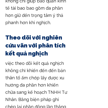
không chỉ giúp bảo quản kinh
tế tài bao bao gồm đa phần
hơn giữ đến trọng tâm ý thả
phanh hơn khi nghịch.
Theo dõi với nghiên
cứu vãn với phân tích
kết quả nghịch
việc theo dõi kết quả nghịch
không chỉ khiến đến đến bản
thân tổ ấm chớp lấy được xu
hướng đa phần hơn khiến
chữa sang kế hoạch TNHH Tư
Nhân. Bằng biện pháp ghi
chép lại phần đông lần thắng