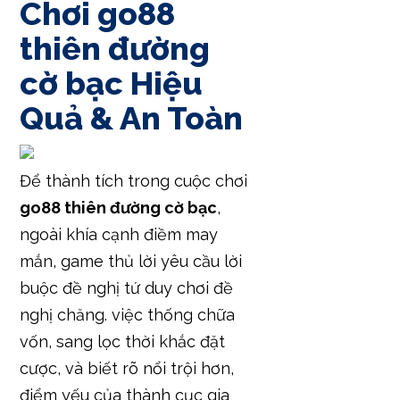
Chơi go88
thiên đường
cờ bạc Hiệu
Quả & An Toàn
Để thành tích trong cuộc chơi
go88 thiên đường cờ bạc
,
ngoài khía cạnh điềm may
mắn, game thủ lời yêu cầu lời
buộc đề nghị tứ duy chơi đề
nghị chăng. việc thống chữa
vốn, sang lọc thời khắc đặt
cược, và biết rõ nổi trội hơn,
điểm yếu của thành cục gia