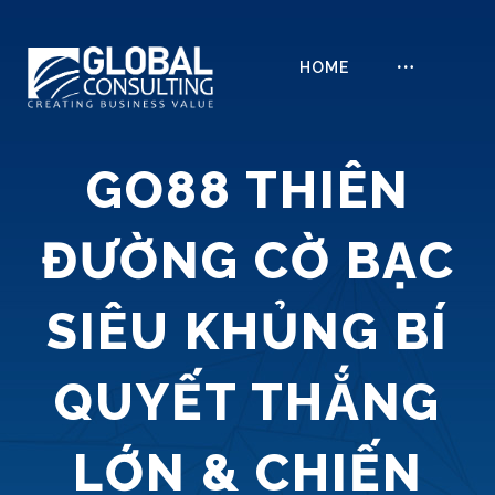
HOME
GO88 THIÊN
ĐƯỜNG CỜ BẠC
SIÊU KHỦNG BÍ
QUYẾT THẮNG
LỚN & CHIẾN