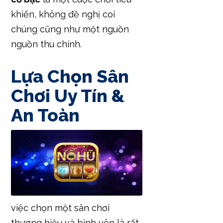
khiển, không đề nghị coi
chúng cũng như một nguồn
nguồn thu chính.
Lựa Chọn Sân
Chơi Uy Tín &
An Toàn
việc chọn một sân chơi
thương hiệu và bình yên là rất