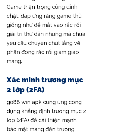
Game thận trọng cùng dính
chặt, đáp ứng rằng game thủ
giống như để mắt vào rắc rối
giải trí thư dãn nhưng mà chưa
yêu cầu chuyên chút lắng về
phần đông rắc rối giám giáp
mạng.
Xác minh trương mục
2 lớp (2FA)
go88 win apk cung ứng công
dụng khẳng định trương mục 2
lớp (2FA) để cải thiện mạnh
bảo mật mang đến trương