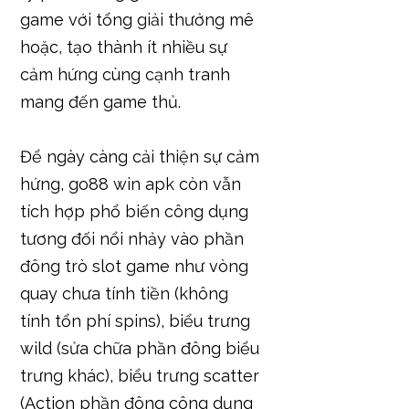
game với tổng giải thưởng mê
hoặc, tạo thành ít nhiều sự
cảm hứng cùng cạnh tranh
mang đến game thủ.
Để ngày càng cải thiện sự cảm
hứng, go88 win apk còn vẫn
tích hợp phổ biến công dụng
tương đối nổi nhảy vào phần
đông trò slot game như vòng
quay chưa tính tiền (không
tính tổn phí spins), biểu trưng
wild (sửa chữa phần đông biểu
trưng khác), biểu trưng scatter
(Action phần đông công dụng