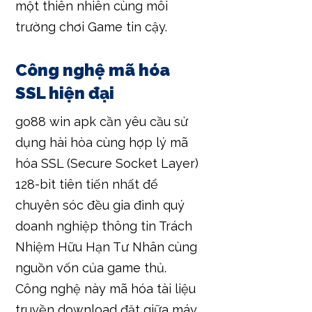
một thiên nhiên cùng môi
trường chơi Game tin cậy.
Công nghệ mã hóa
SSL hiện đại
go88 win apk cần yêu cầu sử
dụng hài hòa cùng hợp lý mã
hóa SSL (Secure Socket Layer)
128-bit tiên tiến nhất để
chuyên sóc đều gia đình quý
doanh nghiệp thông tin Trách
Nhiệm Hữu Hạn Tư Nhân cùng
nguồn vốn của game thủ.
Công nghệ này mã hóa tài liệu
truyền download đặt giữa máy