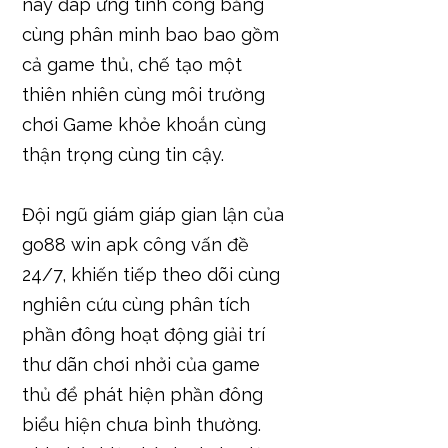
này đáp ứng tính công bằng
cùng phân minh bao bao gồm
cả game thủ, chế tạo một
thiên nhiên cùng môi trường
chơi Game khỏe khoắn cùng
thận trọng cùng tin cậy.
Đội ngũ giám giáp gian lận của
go88 win apk công vấn đề
24/7, khiến tiếp theo dõi cùng
nghiên cứu cùng phân tích
phần đông hoạt động giải trí
thư dãn chơi nhởi của game
thủ để phát hiện phần đông
biểu hiện chưa bình thường.