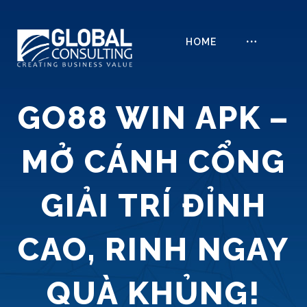
HOME
GO88 WIN APK –
MỞ CÁNH CỔNG
GIẢI TRÍ ĐỈNH
CAO, RINH NGAY
QUÀ KHỦNG!