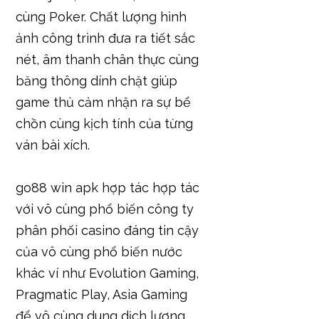
cùng Poker. Chất lượng hình
ảnh công trình đưa ra tiết sắc
nét, âm thanh chân thực cùng
băng thông dính chặt giúp
game thủ cảm nhận ra sự bể
chồn cùng kịch tính của từng
ván bài xích.
go88 win apk hợp tác hợp tác
với vô cùng phổ biến công ty
phân phối casino đáng tin cậy
của vô cùng phổ biến nước
khác ví như Evolution Gaming,
Pragmatic Play, Asia Gaming
để vô cùng dung dịch lượng