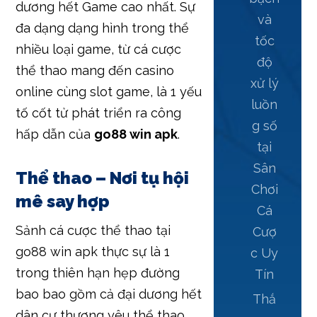
dương hết Game cao nhất. Sự
và
đa dạng dạng hình trong thể
tốc
nhiều loại game, từ cá cược
độ
thể thao mang đến casino
xử lý
online cùng slot game, là 1 yếu
luồn
tố cốt tử phát triển ra công
g số
hấp dẫn của
go88 win apk
.
tại
Sân
Thể thao – Nơi tụ hội
Chơi
mê say hợp
Cá
Sảnh cá cược thể thao tại
Cượ
go88 win apk thực sự là 1
c Uy
trong thiên hạn hẹp đường
Tín
bao bao gồm cả đại dương hết
Thắ
dân cư thương yêu thể thao