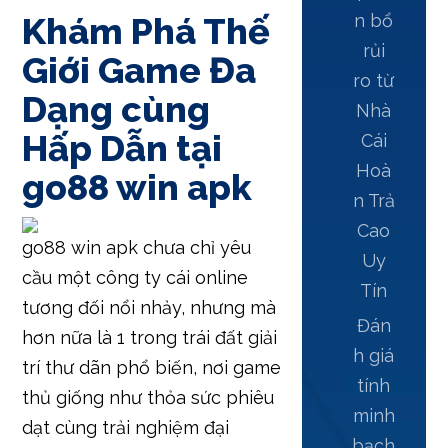
Khám Phá Thế
n bổ
rủi
Giới Game Đa
ro từ
Dạng cùng
Nhà
Hấp Dẫn tại
Cái
Hoà
go88 win apk
n Trả
Cao
go88 win apk chưa chỉ yêu
Uy
cầu một công ty cái online
Tín
tương đối nổi nhảy, nhưng mà
Đán
hơn nữa là 1 trong trái đất giải
h giá
trí thư dãn phổ biến, nơi game
tính
thủ giống như thỏa sức phiêu
minh
dạt cùng trải nghiệm đại
bạch