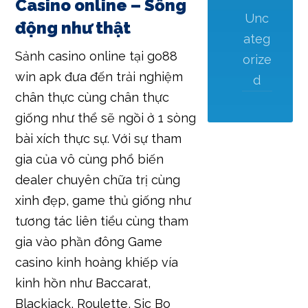
Casino online – Sống
Unc
động như thật
ateg
Sảnh casino online tại go88
orize
win apk đưa đến trải nghiệm
d
chân thực cùng chân thực
giống như thể sẽ ngồi ở 1 sòng
bài xích thực sự. Với sự tham
gia của vô cùng phổ biến
dealer chuyên chữa trị cùng
xinh đẹp, game thủ giống như
tương tác liên tiểu cùng tham
gia vào phần đông Game
casino kinh hoàng khiếp vía
kinh hồn như Baccarat,
Blackjack, Roulette, Sic Bo