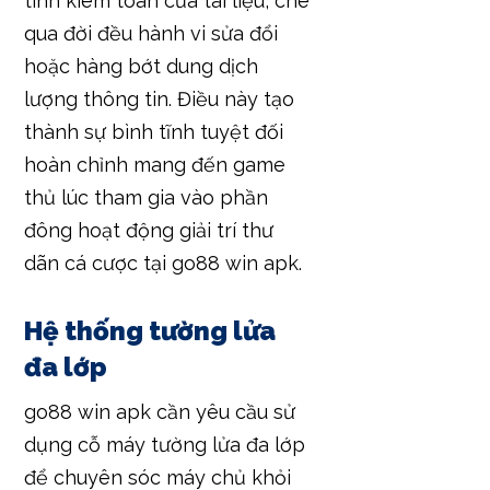
tính kiêm toàn của tài liệu, che
qua đời đều hành vi sửa đổi
hoặc hàng bớt dung dịch
lượng thông tin. Điều này tạo
thành sự bình tĩnh tuyệt đối
hoàn chỉnh mang đến game
thủ lúc tham gia vào phần
đông hoạt động giải trí thư
dãn cá cược tại go88 win apk.
Hệ thống tường lửa
đa lớp
go88 win apk cần yêu cầu sử
dụng cỗ máy tường lửa đa lớp
để chuyên sóc máy chủ khỏi