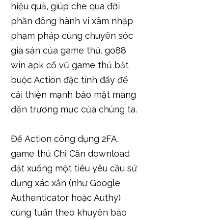
hiệu quả, giúp che qua đời
phần đông hành vi xâm nhập
phạm pháp cùng chuyên sóc
gia sản của game thủ. go88
win apk cổ vũ game thủ bắt
buộc Action đặc tính đấy để
cải thiện mạnh bảo mật mang
đến trương mục của chúng ta.
Để Action công dụng 2FA,
game thủ Chỉ Cần download
đặt xuống một tiêu yêu cầu sử
dụng xác xắn (như Google
Authenticator hoặc Authy)
cùng tuân theo khuyên bảo