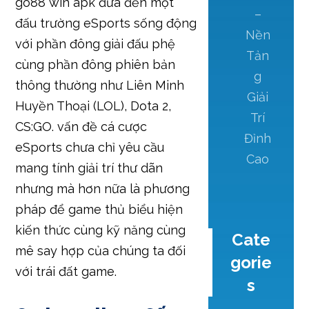
go88 win apk đưa đến một
–
đấu trường eSports sống động
Nền
với phần đông giải đấu phệ
Tản
cùng phần đông phiên bản
g
thông thường như Liên Minh
Giải
Huyền Thoại (LOL), Dota 2,
Trí
CS:GO. vấn đề cá cược
Đỉnh
eSports chưa chỉ yêu cầu
Cao
mang tính giải trí thư dãn
nhưng mà hơn nữa là phương
pháp để game thủ biểu hiện
kiến thức cùng kỹ năng cùng
Cate
mê say hợp của chúng ta đối
gorie
với trái đất game.
s