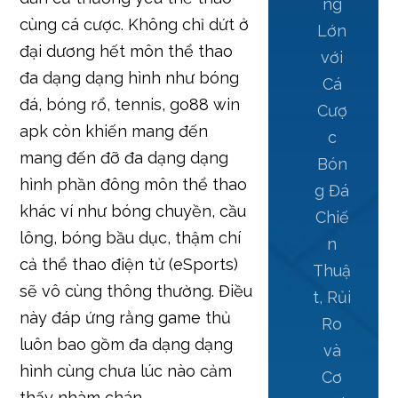
ng
cùng cá cược. Không chỉ dứt ở
Lớn
đại dương hết môn thể thao
với
đa dạng dạng hình như bóng
Cá
đá, bóng rổ, tennis, go88 win
Cượ
apk còn khiến mang đến
c
mang đến đỡ đa dạng dạng
Bón
hình phần đông môn thể thao
g Đá
khác ví như bóng chuyền, cầu
Chiế
lông, bóng bầu dục, thậm chí
n
cả thể thao điện tử (eSports)
Thuậ
sẽ vô cùng thông thường. Điều
t, Rủi
này đáp ứng rằng game thủ
Ro
luôn bao gồm đa dạng dạng
và
hình cùng chưa lúc nào cảm
Cơ
thấy nhàm chán.