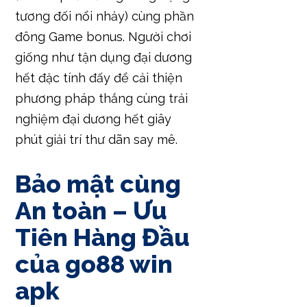
tương đối nổi nhảy) cùng phần
đông Game bonus. Người chơi
giống như tận dụng đại dương
hết đặc tính đấy để cải thiện
phương pháp thắng cùng trải
nghiệm đại dương hết giây
phút giải trí thư dãn say mê.
Bảo mật cùng
An toàn – Ưu
Tiên Hàng Đầu
của go88 win
apk