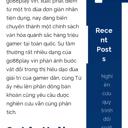
go88play vin, xuất phát điểm
từ một trò đùa đơn giản nhân
tiện dụng, nay đang biến
chuyển thành một chính sách
Rece
văn hóa quánh sắc hàng triệu
nt
gamer tại toàn quốc. Sự tầm
Post
thường rất nhiều dạng của
s
go88play vin phản ánh bước
vắt đổi trong thị hiếu dạo đùa
Nghi
giải trí của gamer dân, cùng Từ
ên
ấy nêu lên phần đông băn
cứu
khoăn cũng yêu cầu được
quy
nghiên cứu vãn cùng phân
trình
tích.
đối
soát