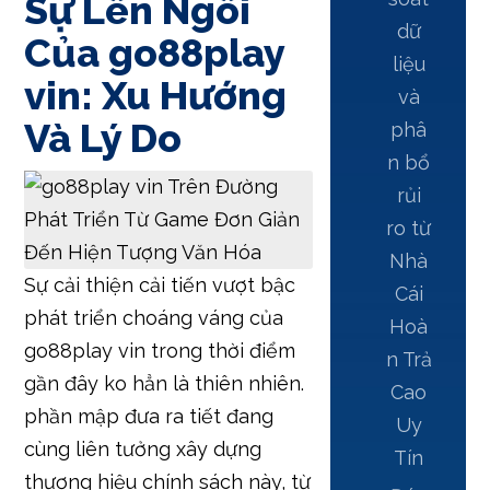
Sự Lên Ngôi
dữ
Của go88play
liệu
vin: Xu Hướng
và
Và Lý Do
phâ
n bổ
rủi
ro từ
Nhà
Sự cải thiện cải tiến vượt bậc
Cái
phát triển choáng váng của
Hoà
go88play vin trong thời điểm
n Trả
gần đây ko hẳn là thiên nhiên.
Cao
phần mập đưa ra tiết đang
Uy
cùng liên tưởng xây dựng
Tín
thương hiệu chính sách này, từ