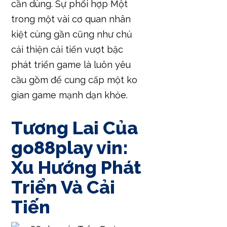
cần dùng. Sự phối hợp Một
trong một vài cơ quan nhân
kiệt cùng gần cũng như chủ
cải thiện cải tiến vượt bậc
phát triển game là luôn yêu
cầu gồm để cung cấp một ko
gian game mạnh dạn khỏe.
Tương Lai Của
go88play vin:
Xu Hướng Phát
Triển Và Cải
Tiến