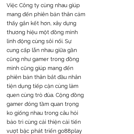
Việc Công ty cùng nhau giúp
mang đến phiên bản thân cảm
thấy gắn kết hơn, xây dựng
thương hiệu một đồng minh
linh động cùng sôi nổi. Sự
cung cấp lẫn nhau giữa gần
cũng như gamer trong đồng
minh cũng giúp mang đến
phiên bản thân bắt đầu nhân
tiện dụng tiếp cận cùng làm
quen cùng trò đùa. Cộng đồng
gamer đóng tầm quan trọng
ko giống nhau trong câu hỏi
bảo trì cùng cải thiện cải tiến
vượt bậc phát triển go88play