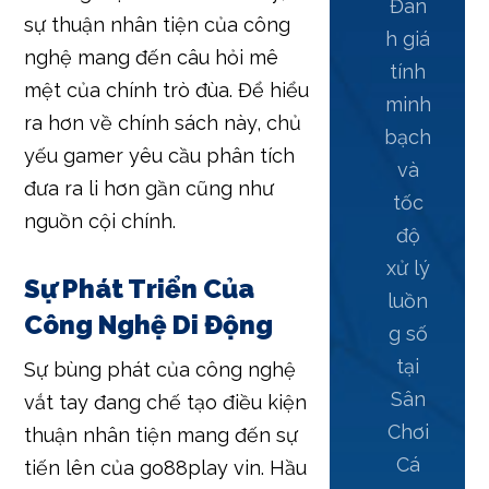
Đán
sự thuận nhân tiện của công
h giá
nghệ mang đến câu hỏi mê
tính
mệt của chính trò đùa. Để hiểu
minh
ra hơn về chính sách này, chủ
bạch
yếu gamer yêu cầu phân tích
và
đưa ra li hơn gần cũng như
tốc
nguồn cội chính.
độ
xử lý
Sự Phát Triển Của
luồn
Công Nghệ Di Động
g số
tại
Sự bùng phát của công nghệ
Sân
vắt tay đang chế tạo điều kiện
Chơi
thuận nhân tiện mang đến sự
Cá
tiến lên của go88play vin. Hầu