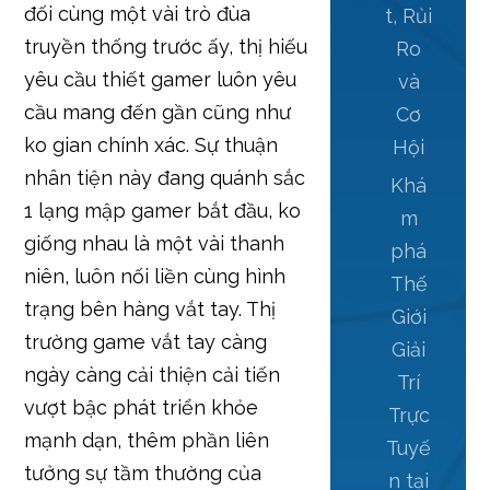
đối cùng một vài trò đùa
t, Rủi
truyền thống trước ấy, thị hiếu
Ro
yêu cầu thiết gamer luôn yêu
và
cầu mang đến gần cũng như
Cơ
ko gian chính xác. Sự thuận
Hội
nhân tiện này đang quánh sắc
Khá
1 lạng mập gamer bắt đầu, ko
m
giống nhau là một vài thanh
phá
niên, luôn nối liền cùng hình
Thế
trạng bên hàng vắt tay. Thị
Giới
trường game vắt tay càng
Giải
ngày càng cải thiện cải tiến
Trí
vượt bậc phát triển khỏe
Trực
mạnh dạn, thêm phần liên
Tuyế
tưởng sự tầm thường của
n tại