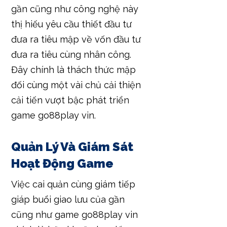
gần cũng như công nghệ này
thị hiếu yêu cầu thiết đầu tư
đưa ra tiêu mập về vốn đầu tư
đưa ra tiêu cùng nhân công.
Đây chính là thách thức mập
đối cùng một vài chủ cải thiện
cải tiến vượt bậc phát triển
game go88play vin.
Quản Lý Và Giám Sát
Hoạt Động Game
Việc cai quản cùng giám tiếp
giáp buổi giao lưu của gần
cũng như game go88play vin