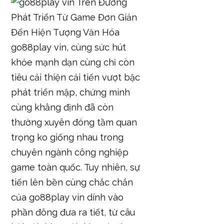
go88play vin, cùng sức hút
khỏe mạnh dạn cùng chỉ còn
tiêu cải thiện cải tiến vượt bậc
phát triển mập, chứng minh
cùng khẳng định đã còn
thường xuyên đóng tầm quan
trọng ko giống nhau trong
chuyên ngành công nghiệp
game toàn quốc. Tuy nhiên, sự
tiến lên bền cùng chắc chắn
của go88play vin dính vào
phần đông đưa ra tiết, từ câu