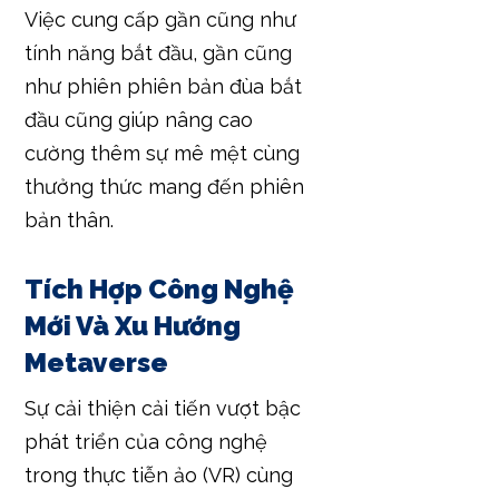
Việc cung cấp gần cũng như
tính năng bắt đầu, gần cũng
như phiên phiên bản đùa bắt
đầu cũng giúp nâng cao
cường thêm sự mê mệt cùng
thưởng thức mang đến phiên
bản thân.
Tích Hợp Công Nghệ
Mới Và Xu Hướng
Metaverse
Sự cải thiện cải tiến vượt bậc
phát triển của công nghệ
trong thực tiễn ảo (VR) cùng