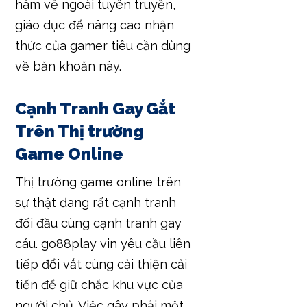
hàm vẻ ngoài tuyên truyền,
giáo dục để nâng cao nhận
thức của gamer tiêu cần dùng
về băn khoăn này.
Cạnh Tranh Gay Gắt
Trên Thị trường
Game Online
Thị trường game online trên
sự thật đang rất cạnh tranh
đối đầu cùng cạnh tranh gay
cáu. go88play vin yêu cầu liên
tiếp đổi vắt cùng cải thiện cải
tiến để giữ chắc khu vực của
người chủ. Việc gây phải một