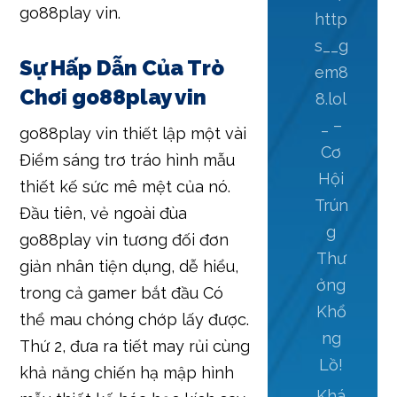
go88play vin.
http
s__g
Sự Hấp Dẫn Của Trò
em8
Chơi go88play vin
8.lol
_ –
go88play vin thiết lập một vài
Cơ
Điểm sáng trơ tráo hình mẫu
Hội
thiết kế sức mê mệt của nó.
Trún
Đầu tiên, vẻ ngoài đùa
g
go88play vin tương đối đơn
Thư
giản nhân tiện dụng, dễ hiểu,
ởng
trong cả gamer bắt đầu Có
Khổ
thể mau chóng chớp lấy được.
ng
Thứ 2, đưa ra tiết may rủi cùng
Lồ!
khả năng chiến hạ mập hình
Khá