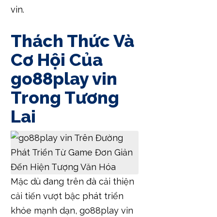
vin.
Thách Thức Và
Cơ Hội Của
go88play vin
Trong Tương
Lai
Mặc dù đang trên đà cải thiện
cải tiến vượt bậc phát triển
khỏe mạnh dạn, go88play vin