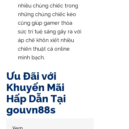
nhiều chủng chiếc trong
những chủng chiếc kèo
cũng giúp gamer thỏa
sức trí tuệ sáng gây ra với
áp chế khôn xiết nhiều
chiến thuật cá online
minh bạch.
Ưu Đãi với
Khuyến Mãi
Hấp Dẫn Tại
gouvn88s
Xem