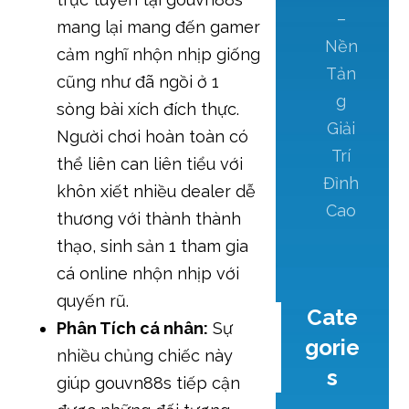
–
mang lại mang đến gamer
Nền
cảm nghĩ nhộn nhịp giống
Tản
cũng như đã ngồi ở 1
g
sòng bài xích đích thực.
Giải
Người chơi hoàn toàn có
Trí
thể liên can liên tiểu với
Đỉnh
khôn xiết nhiều dealer dễ
Cao
thương với thành thành
thạo, sinh sản 1 tham gia
cá online nhộn nhịp với
quyến rũ.
Cate
Phân Tích cá nhân:
Sự
gorie
nhiều chủng chiếc này
s
giúp gouvn88s tiếp cận