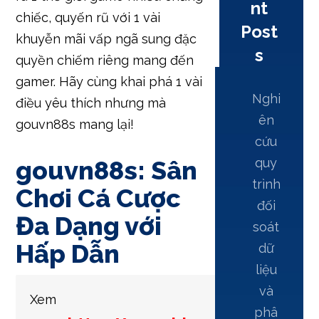
nt
chiếc, quyến rũ với 1 vài
Post
khuyễn mãi vấp ngã sung đặc
s
quyền chiếm riêng mang đến
gamer. Hãy cùng khai phá 1 vài
Nghi
điều yêu thích nhưng mà
ên
gouvn88s mang lại!
cứu
gouvn88s: Sân
quy
trình
Chơi Cá Cược
đối
Đa Dạng với
soát
Hấp Dẫn
dữ
liệu
và
Xem
phâ