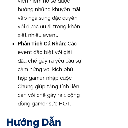
viên niềm nở sẽ được
hưởng những khuyễn mãi
vấp ngã sung đặc quyền
với được ưu ái trong khôn
xiết nhiều event.
Phân Tích Cá Nhân:
Các
event đặc biệt với giải
đấu chế gây ra yêu cầu sự
cảm hứng với kích phù
hợp gamer nhập cuộc.
Chúng giúp tăng tính liên
can với chế gây ra 1 cộng
đồng gamer sức HOT.
Hướng Dẫn