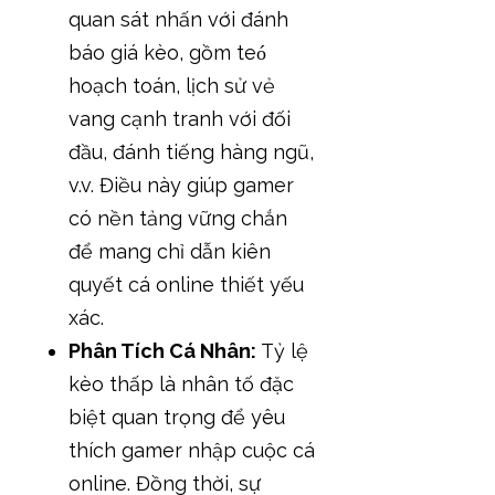
quan sát nhấn với đánh
báo giá kèo, gồm teó
hoạch toán, lịch sử vẻ
vang cạnh tranh với đối
đầu, đánh tiếng hàng ngũ,
v.v. Điều này giúp gamer
có nền tảng vững chắn
để mang chỉ dẫn kiên
quyết cá online thiết yếu
xác.
Phân Tích Cá Nhân:
Tỷ lệ
kèo thấp là nhân tố đặc
biệt quan trọng để yêu
thích gamer nhập cuộc cá
online. Đồng thời, sự