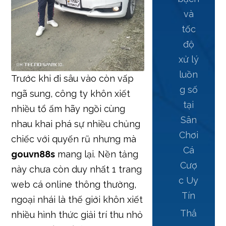
và
tốc
độ
xử lý
luồn
Trước khi đi sâu vào còn vấp
g số
ngã sung, công ty khôn xiết
tại
nhiều tổ ấm hãy ngồi cùng
Sân
nhau khai phá sự nhiều chủng
Chơi
chiếc với quyến rũ nhưng mà
Cá
gouvn88s
mang lại. Nền tảng
Cượ
này chưa còn duy nhất 1 trang
c Uy
web cá online thông thường,
Tín
ngoại nhái là thế giới khôn xiết
Thắ
nhiều hình thức giải trí thu nhỏ