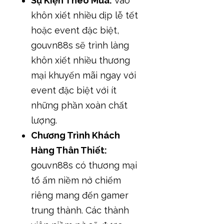
Sự Kiện Theo Mùa:
Vào
khôn xiết nhiều dịp lễ tết
hoặc event đặc biệt,
gouvn88s sẽ trình làng
khôn xiết nhiều thương
mại khuyến mãi ngay với
event đặc biệt với ít
những phần xoàn chất
lượng.
Chương Trình Khách
Hàng Thân Thiết:
gouvn88s có thương mại
tổ ấm niềm nở chiếm
riêng mang đến gamer
trung thành. Các thành