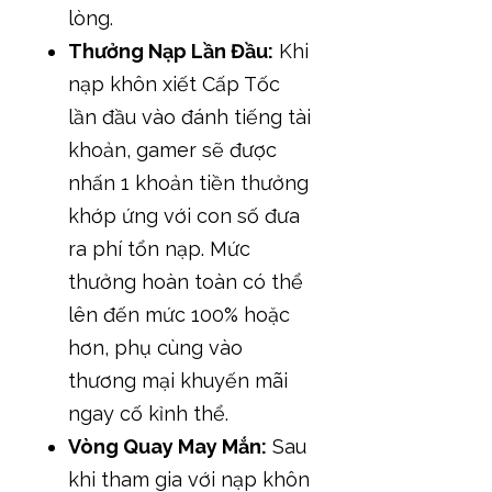
lòng.
Thưởng Nạp Lần Đầu:
Khi
nạp khôn xiết Cấp Tốc
lần đầu vào đánh tiếng tài
khoản, gamer sẽ được
nhấn 1 khoản tiền thưởng
khớp ứng với con số đưa
ra phí tổn nạp. Mức
thưởng hoàn toàn có thể
lên đến mức 100% hoặc
hơn, phụ cùng vào
thương mại khuyến mãi
ngay cố kỉnh thể.
Vòng Quay May Mắn:
Sau
khi tham gia với nạp khôn