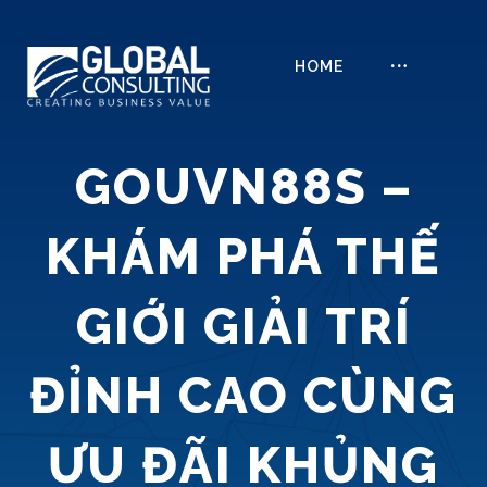
HOME
GOUVN88S –
KHÁM PHÁ THẾ
GIỚI GIẢI TRÍ
ĐỈNH CAO CÙNG
ƯU ĐÃI KHỦNG