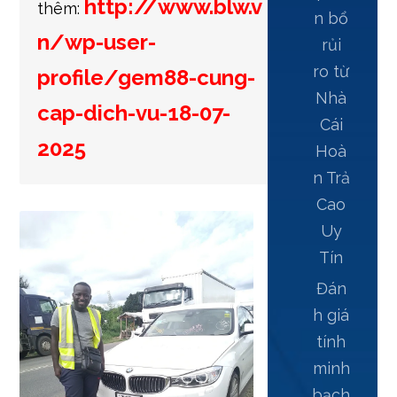
http://www.blw.v
thêm:
n bổ
n/wp-user-
rủi
ro từ
profile/gem88-cung-
Nhà
cap-dich-vu-18-07-
Cái
2025
Hoà
n Trả
Cao
Uy
Tín
Đán
h giá
tính
minh
bạch