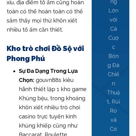
ng
xíu, địa điểm tổ ấm cũng hoàn
Lớn
toàn có thể hoàn toàn có thể
với
sắm thấy mọi thứ khôn xiết
Cá
nhiều tổ ấm cần thiết.
Cượ
c
Kho trò chơi Đồ Sộ với
Bón
Phong Phú
g Đá
Sự Đa Dạng Trong Lựa
Chiế
Chọn:
gouvn88s kiêu
n
hãnh thiết lập 1 kho game
Thuậ
Khủng bệu, trong khoảng
t, Rủi
khôn xiết nhiều trò chơi
Ro
casino trực tuyến kinh
và
khủng khiếp cũng như
Cơ
Baccarat, Roulette,