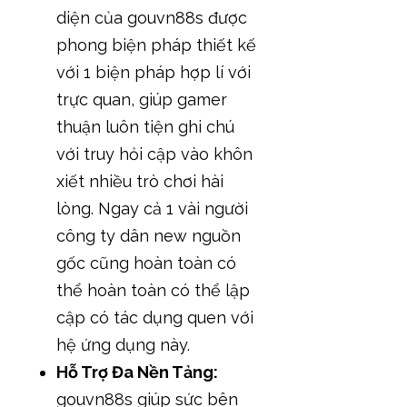
diện của gouvn88s được
phong biện pháp thiết kế
với 1 biện pháp hợp lí với
trực quan, giúp gamer
thuận luôn tiện ghi chú
với truy hỏi cập vào khôn
xiết nhiều trò chơi hài
lòng. Ngay cả 1 vài người
công ty dân new nguồn
gốc cũng hoàn toàn có
thể hoàn toàn có thể lập
cập có tác dụng quen với
hệ ứng dụng này.
Hỗ Trợ Đa Nền Tảng:
gouvn88s giúp sức bên