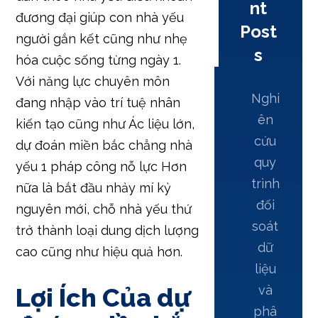
nt
đương đại giúp con nhà yếu
Post
người gắn kết cũng như nhẹ
s
hóa cuộc sống từng ngày 1.
Với năng lực chuyên môn
Nghi
đang nhập vào trí tuệ nhân
ên
kiến tạo cũng như Ác liệu lớn,
cứu
dự đoán miền bắc chẳng nhà
quy
yếu 1 pháp công nỗ lực Hơn
trình
nữa là bắt đầu nhảy mí kỷ
đối
nguyên mới, chỗ nhà yếu thứ
soát
trở thành loại dung dịch lượng
dữ
cao cũng như hiệu quả hơn.
liệu
Lợi Ích Của dự
và
phâ