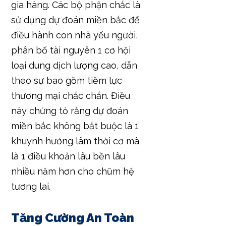
gia hàng. Các bộ phận chắc là
sử dụng dự đoán miền bắc để
điều hành con nhà yếu người,
phân bố tài nguyên 1 cơ hội
loại dung dịch lượng cao, dẫn
theo sự bao gồm tiềm lực
thương mại chắc chắn. Điều
này chứng tỏ rằng dự đoán
miền bắc không bắt buộc là 1
khuynh hướng lâm thời cơ mà
là 1 điều khoản lâu bền lâu
nhiều năm hơn cho chũm hệ
tương lai.
Tăng Cường An Toàn