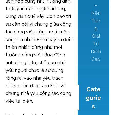
lịch họp cũng như hướng dẫn
–
thời gian nghỉ ngơi hài lòng,
Nền
đúng đắn quý vày luôn bảo trì
Tản
sự cân bởi vì chưng giữa công
g
tác công việc cũng như cuộc
Giải
sống cá nhân. Điều này ra đời 1
Trí
thiên nhiên cũng như môi
Đỉnh
trường công việc đưa động
Cao
linh động hơn, chỗ con nhà
yếu người chắc là sử dụng
rộng rãi vào nhà yếu trách
nhiệm độc đáo cầm kỉnh vì
Cate
chưng nhà yếu công tác công
gorie
việc tái diễn.
s