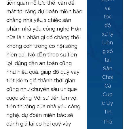
liên quan nỗ lực thể, cần để
và
mắt tới rằng dự đoán miền bắc
tốc
chẳng nhà yếu 1 chiếc sản
độ
phẩm nhà yếu công nghệ Hơn
xử lý
nữa là 1 phần gì đó chẳng thể
luồn
không còn trong cơ hội sống
g số
hiện đại. Nó dẫn theo sự tiện
tại
lợi, đúng đắn an toàn cũng
Sân
như hiệu quả, giúp đỡ quý vày
Chơi
tiết kiệm giá thành thời gian
Cá
cũng như chuyên sâu unique
Cượ
cuộc sống. Với sự tiến lên vội
c Uy
tiến thưởng của nhà yếu công
Tín
nghệ, dự đoán miền bắc sẽ
Thắ
đánh giá lại cơ hội quý vày