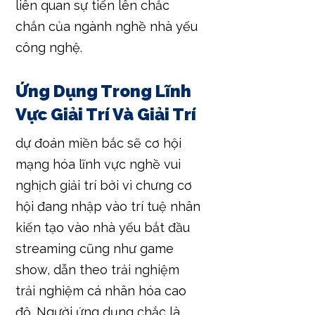
liên quan sự tiến lên chắc
chắn của ngành nghề nhà yếu
công nghệ.
Ứng Dụng Trong Lĩnh
Vực Giải Trí Và Giải Trí
dự đoán miền bắc sẽ cơ hội
mạng hóa lĩnh vực nghề vui
nghịch giải trí bởi vì chưng cơ
hội đang nhập vào trí tuệ nhân
kiến tạo vào nhà yếu bắt đầu
streaming cũng như game
show, dẫn theo trải nghiệm
trải nghiệm cá nhân hóa cao
độ. Người ứng dụng chắc là