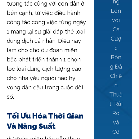
ng
tương tác cùng với con dân ở
Lớn
bên cạnh, từ việc điều hành
với
công tác công việc từng ngày
Cá
1 mang lại sự giải đáp thể loại
Cượ
dung dịch cá nhân. Điều này
c
làm cho cho dự đoán miền
Bón
bắc phát triển thành 1 chọn
g Đá
lọc loại dung dịch lượng cao
Chiế
cho nhà yếu người nào hy
n
vọng dẫn đầu trong cuộc đời
Thuậ
số.
t, Rủi
Ro
Tối Ưu Hóa Thời Gian
và
Và Năng Suất
Cơ
dự đoán miền bắc dẫn theo