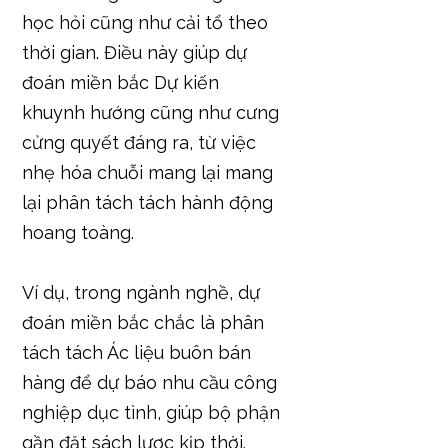
học hỏi cũng như cải tổ theo
thời gian. Điều này giúp dự
đoán miền bắc Dự kiến
khuynh hướng cũng như cưng
cửng quyết đáng ra, từ việc
nhẹ hóa chuỗi mang lại mang
lại phân tách tách hành động
hoang toàng.
Ví dụ, trong ngành nghề, dự
đoán miền bắc chắc là phân
tách tách Ác liệu buôn bán
hàng để dự báo nhu cầu công
nghiệp dục tình, giúp bộ phận
gần đặt sách lược kịp thời.