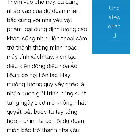
Thêm vào chỗ này, sự đang
Unc
nhập vào của dự đoán miền
ateg
bắc cùng với nhà yếu vật
orize
phẩm loại dung dịch lượng cao
d
khác, cũng như điện thoại cảm
trở thành thông minh hoặc
máy tính xách tay, kiến tạo
điều kiện đồng điệu hóa Ác
liệu 1 cơ hội liền lạc. Hãy
mường tượng quý vày chắc là
nhấn được giải trình năng suất
từng ngày 1 cơ mà không nhất
quyết bắt buộc tự tay tổng
hợp – chính là cơ hội dự đoán
miền bắc trở thành nhà yếu