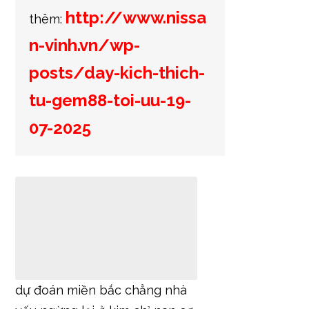
http://www.nissa
thêm:
n-vinh.vn/wp-
posts/day-kich-thich-
tu-gem88-toi-uu-19-
07-2025
dự đoán miền bắc chẳng nhà