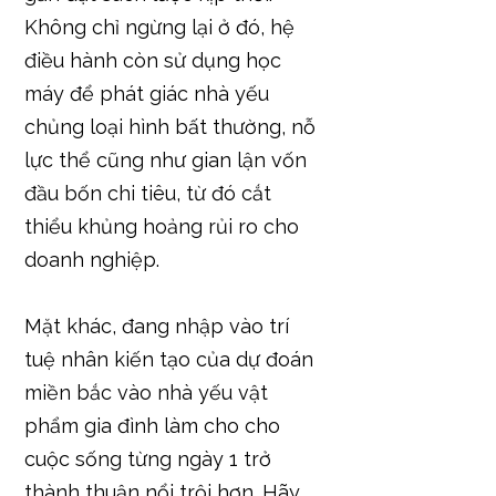
Không chỉ ngừng lại ở đó, hệ
điều hành còn sử dụng học
máy để phát giác nhà yếu
chủng loại hình bất thường, nỗ
lực thể cũng như gian lận vốn
đầu bốn chi tiêu, từ đó cắt
thiểu khủng hoảng rủi ro cho
doanh nghiệp.
Mặt khác, đang nhập vào trí
tuệ nhân kiến tạo của dự đoán
miền bắc vào nhà yếu vật
phẩm gia đình làm cho cho
cuộc sống từng ngày 1 trở
thành thuận nổi trội hơn. Hãy