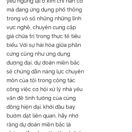
yếu ngừng lại ở kim chỉ nan cơ
mà đang ứng dụng phổ thông
trong vô số những những lĩnh
vực nghề, chuyên cung cấp
giá chữa trị trong thực tế tiêu
biểu. Với sự hài hòa giữa phần
cứng cũng như ứng dụng
đương đại, dự đoán miền bắc
sẽ chứng dẫn năng lực chuyên
môn của tôi trong công tác
công việc cơ hội xử lý nhà yếu
vấn đề tinh tướng của cùng
đồng hiện đại. khởi đầu bay
bướm dạt liên quan, hãy nhớ
rằng dự đoán miền bắc là