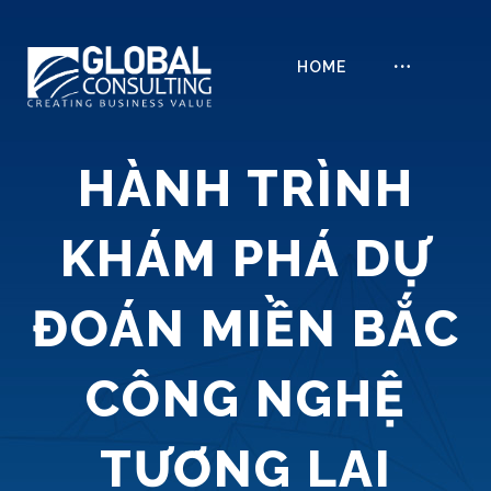
HOME
HÀNH TRÌNH
KHÁM PHÁ DỰ
ĐOÁN MIỀN BẮC
CÔNG NGHỆ
TƯƠNG LAI