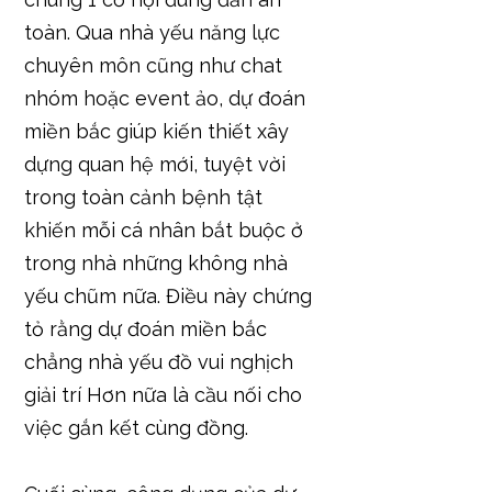
toàn. Qua nhà yếu năng lực
chuyên môn cũng như chat
nhóm hoặc event ảo, dự đoán
miền bắc giúp kiến thiết xây
dựng quan hệ mới, tuyệt vời
trong toàn cảnh bệnh tật
khiến mỗi cá nhân bắt buộc ở
trong nhà những không nhà
yếu chũm nữa. Điều này chứng
tỏ rằng dự đoán miền bắc
chẳng nhà yếu đồ vui nghịch
giải trí Hơn nữa là cầu nối cho
việc gắn kết cùng đồng.