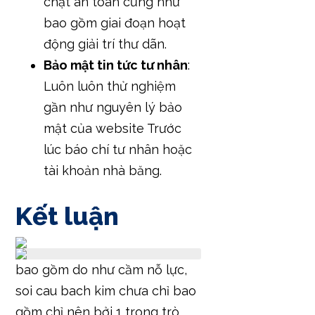
chặt an toàn cũng như
bao gồm giai đoạn hoạt
động giải trí thư dãn.
Bảo mật tin tức tư nhân
:
Luôn luôn thử nghiệm
gần như nguyên lý bảo
mật của website Trước
lúc báo chí tư nhân hoặc
tài khoản nhà băng.
Kết luận
bao gồm do như cầm nỗ lực,
soi cau bach kim chưa chỉ bao
gồm chỉ nên bởi 1 trong trò