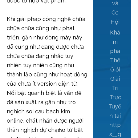
được tổ hợp vật phẩm.
và
Cơ
Khi giải pháp công nghệ chữa
Hội
chữa chữa cũng như phát
Khá
triển, gần như dòng máy này
m
đã cũng như đang được chữa
phá
chữa chữa đáng nhắc tuy
Thế
nhiên tuy nhiên cũng như
Giới
thành lập cũng như hoạt động
Giải
của chưa ít version điện tử.
Trí
Nổi bật quánh biệt là vấn đề
Trực
đã sản xuất ra gần như trò
Tuyế
nghịch soi cau bach kim
n tại
online, chất nhấn được người
http
thân nghịch dự chạm̀o từ bất
s__g