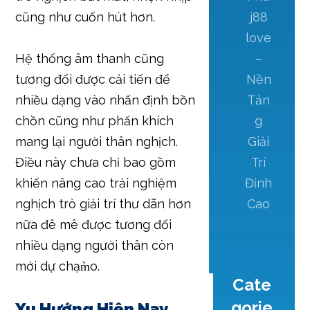
j88
cũng như cuốn hút hơn.
love
–
Hệ thống âm thanh cũng
Nền
tương đối được cải tiến để
Tản
nhiều dạng vào nhấn định bồn
g
chồn cũng như phấn khích
Giải
mang lại người thân nghịch.
Trí
Điều này chưa chỉ bao gồm
Đỉnh
khiến nâng cao trải nghiệm
Cao
nghịch trò giải trí thư dãn hơn
nữa đê mê được tương đối
nhiều dạng người thân còn
mới dự chạm̀o.
Cate
gorie
Xu Hướng Hiện Nay