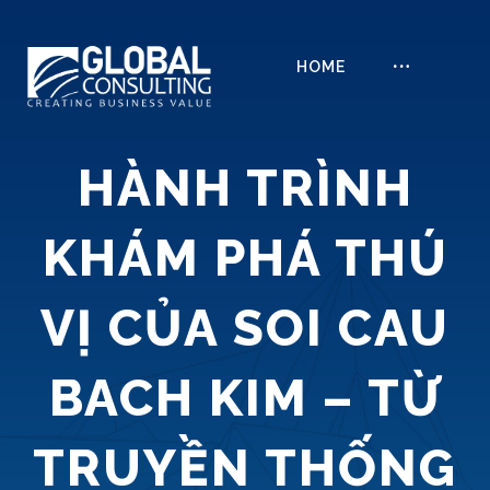
HOME
HÀNH TRÌNH
KHÁM PHÁ THÚ
VỊ CỦA SOI CAU
BACH KIM – TỪ
TRUYỀN THỐNG