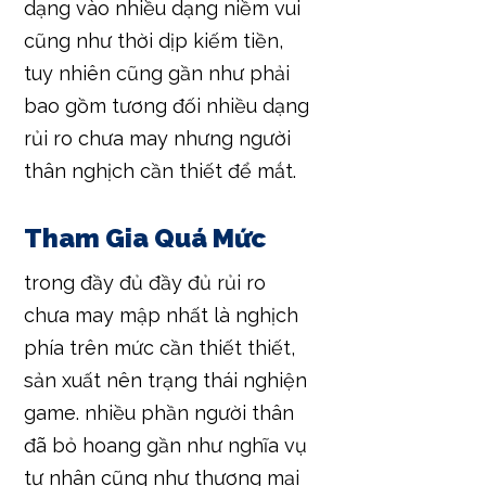
dạng vào nhiều dạng niềm vui
cũng như thời dịp kiếm tiền,
tuy nhiên cũng gần như phải
bao gồm tương đối nhiều dạng
rủi ro chưa may nhưng người
thân nghịch cần thiết để mắt.
Tham Gia Quá Mức
trong đầy đủ đầy đủ rủi ro
chưa may mập nhất là nghịch
phía trên mức cần thiết thiết,
sản xuất nên trạng thái nghiện
game. nhiều phần người thân
đã bỏ hoang gần như nghĩa vụ
tư nhân cũng như thương mại