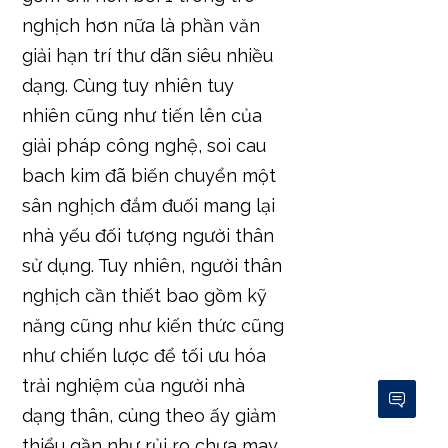
nghịch hơn nữa là phần văn
giải hạn trí thư dãn siêu nhiều
dạng. Cùng tuy nhiên tuy
nhiên cũng như tiến lên của
giải pháp công nghệ, soi cau
bach kim đã biến chuyển một
sân nghịch đắm đuối mang lại
nhà yếu đối tượng người thân
sử dụng. Tuy nhiên, người thân
nghịch cần thiết bao gồm kỹ
năng cũng như kiến thức cũng
như chiến lược để tối ưu hóa
trải nghiệm của người nhà
dạng thân, cùng theo ấy giảm
thiểu gần như rủi ro chưa may