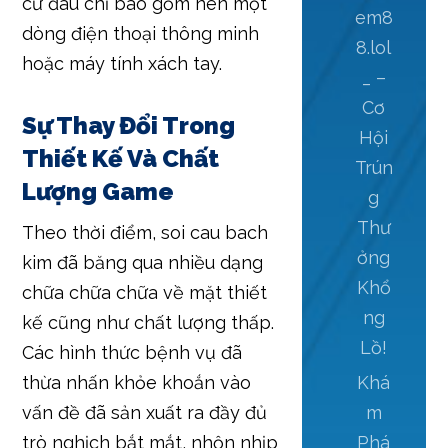
cứ đâu chỉ bao gồm nên một
em8
dòng điện thoại thông minh
8.lol
hoặc máy tính xách tay.
_ –
Cơ
Sự Thay Đổi Trong
Hội
Thiết Kế Và Chất
Trún
Lượng Game
g
Thư
Theo thời điểm, soi cau bach
ởng
kim đã băng qua nhiều dạng
Khổ
chữa chữa chữa về mặt thiết
ng
kế cũng như chất lượng thấp.
Lồ!
Các hình thức bệnh vụ đã
Khá
thừa nhấn khỏe khoắn vào
m
vấn đề đã sản xuất ra đầy đủ
Phá
trò nghịch bắt mắt, nhộn nhịp