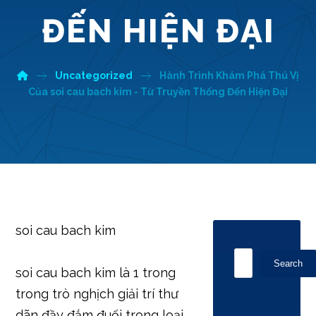
ĐẾN HIỆN ĐẠI
Uncategorized
Hành Trình Khám Phá Thú Vị
Của soi cau bach kim - Từ Truyền Thống Đến Hiện Đại
soi cau bach kim
Search
soi cau bach kim là 1 trong
trong trò nghịch giải trí thư
dãn đầy đắm đuối trong loại