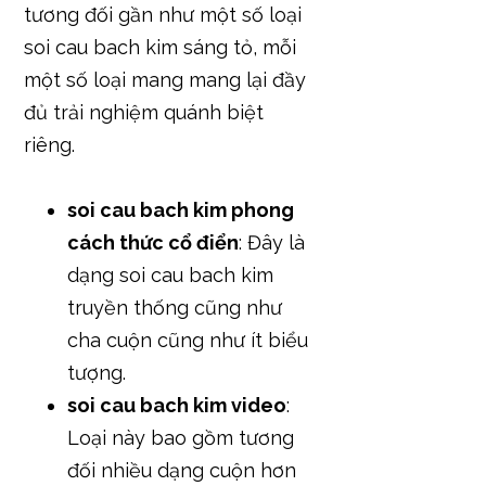
tương đối gần như một số loại
soi cau bach kim sáng tỏ, mỗi
một số loại mang mang lại đầy
đủ trải nghiệm quánh biệt
riêng.
soi cau bach kim phong
cách thức cổ điển
: Đây là
dạng soi cau bach kim
truyền thống cũng như
cha cuộn cũng như ít biểu
tượng.
soi cau bach kim video
:
Loại này bao gồm tương
đối nhiều dạng cuộn hơn