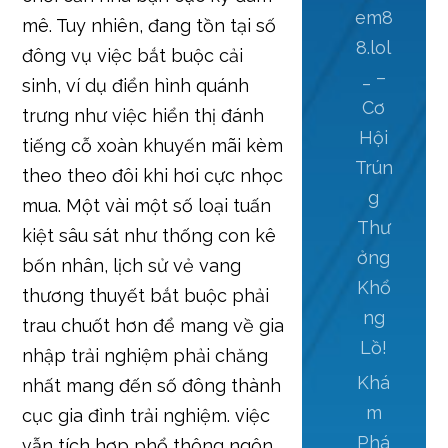
em8
mê. Tuy nhiên, đang tồn tại số
8.lol
đông vụ việc bắt buộc cải
_ –
sinh, ví dụ điển hình quánh
Cơ
trưng như việc hiển thị đánh
Hội
tiếng cỗ xoàn khuyến mãi kèm
Trún
theo theo đôi khi hơi cực nhọc
g
mua. Một vài một số loại tuấn
Thư
kiệt sâu sát như thống con kê
ởng
bốn nhân, lịch sử vẻ vang
Khổ
thương thuyết bắt buộc phải
ng
trau chuốt hơn để mang về gia
Lồ!
nhập trải nghiệm phải chăng
Khá
nhất mang đến số đông thành
m
cục gia đình trải nghiệm. việc
Phá
vẫn tích hợp phổ thông ngôn