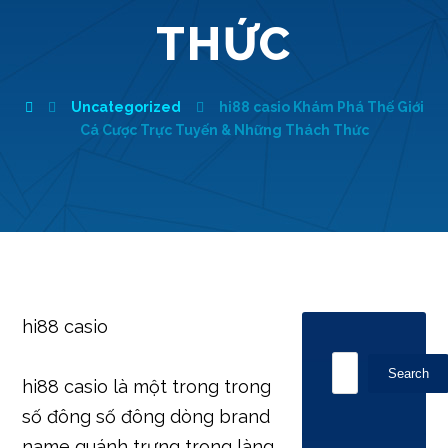
THỨC
Uncategorized
hi88 casio Khám Phá Thế Giới
Cá Cược Trực Tuyến & Những Thách Thức
hi88 casio
Search
hi88 casio là một trong trong
số đông số đông dòng brand
name quánh trưng trong làng