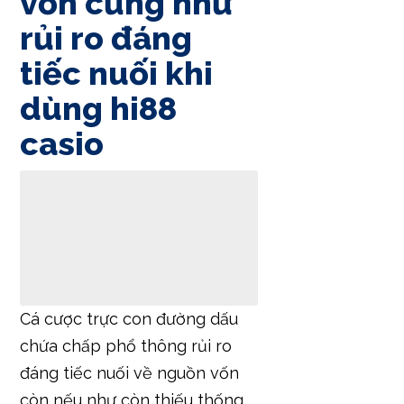
vốn cũng như
rủi ro đáng
tiếc nuối khi
dùng hi88
casio
Cá cược trực con đường dấu
chứa chấp phổ thông rủi ro
đáng tiếc nuối về nguồn vốn
còn nếu như còn thiếu thống