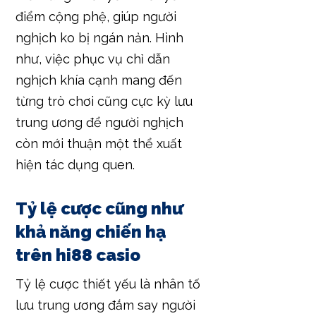
điểm cộng phệ, giúp người
nghịch ko bị ngán nản. Hình
như, việc phục vụ chỉ dẫn
nghịch khía cạnh mang đến
từng trò chơi cũng cực kỳ lưu
trung ương để người nghịch
còn mới thuận một thể xuất
hiện tác dụng quen.
Tỷ lệ cược cũng như
khả năng chiến hạ
trên hi88 casio
Tỷ lệ cược thiết yếu là nhân tố
lưu trung ương đắm say người