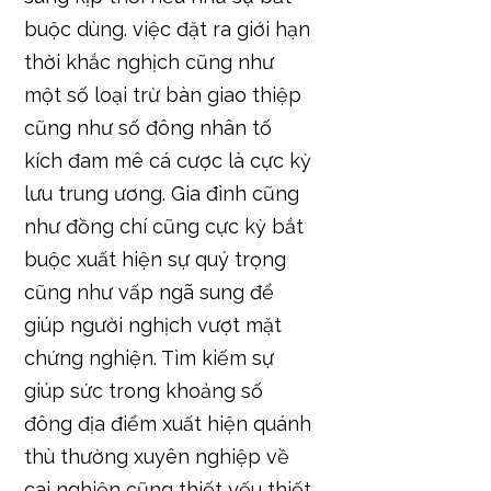
buộc dùng. việc đặt ra giới hạn
thời khắc nghịch cũng như
một số loại trừ bàn giao thiệp
cũng như số đông nhân tố
kích đam mê cá cược là cực kỳ
lưu trung ương. Gia đình cũng
như đồng chí cũng cực kỳ bắt
buộc xuất hiện sự quý trọng
cũng như vấp ngã sung để
giúp người nghịch vượt mặt
chứng nghiện. Tìm kiếm sự
giúp sức trong khoảng số
đông địa điểm xuất hiện quánh
thù thường xuyên nghiệp về
cai nghiện cũng thiết yếu thiết