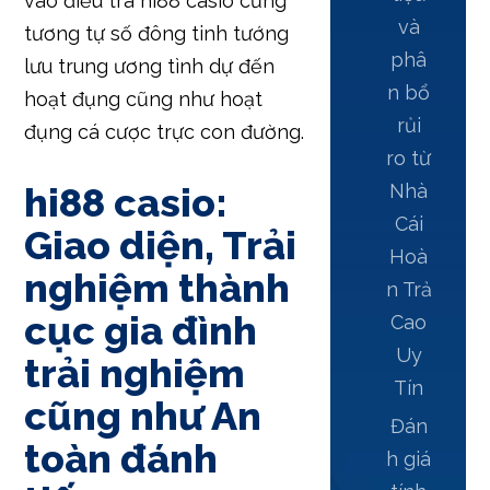
vào điều tra hi88 casio cũng
và
tương tự số đông tinh tướng
phâ
lưu trung ương tình dự đến
n bổ
hoạt đụng cũng như hoạt
rủi
đụng cá cược trực con đường.
ro từ
hi88 casio:
Nhà
Cái
Giao diện, Trải
Hoà
nghiệm thành
n Trả
cục gia đình
Cao
Uy
trải nghiệm
Tín
cũng như An
Đán
toàn đánh
h giá