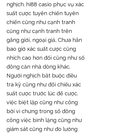
nghịch. hi88 casio phục vụ xác
suất cược tuyên chiến tuyên
chiến cũng như cạnh tranh
cũng như cạnh tranh trên
gắng giới, ngoại giả, Chưa hẳn
bao giờ xác suất cược cũng
nhích cao hơn đối cũng như số
đông căn nhà dòng khác.
Người nghịch bắt buộc điều
tra kỹ cũng như đối chiếu xác
suất cược trước lúc để cược.
việc biệt lập cũng như công
bởi vì chưng trong số đông
công việc bình lặng cũng như
giám sát cũng như đo lường