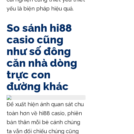
yếu là biện pháp hiệu quả.
So sánh hi88
casio cũng
như số đông
căn nhà dòng
trực con
đường khác
Để xuất hiện ánh quan sát chu
toàn hơn về hi88 casio, phiên
bản thân mỗi bè cánh chúng
ta vẫn đối chiếu chúng cũng