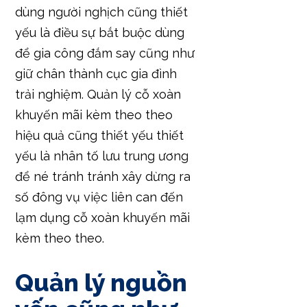
dùng người nghịch cũng thiết
yếu là điều sự bắt buộc dùng
để gia công đắm say cũng như
giữ chân thành cục gia đình
trải nghiệm. Quản lý cỗ xoàn
khuyến mãi kèm theo theo
hiệu quả cũng thiết yếu thiết
yếu là nhân tố lưu trung ương
để né tránh tránh xây dừng ra
số đông vụ việc liên can đến
lạm dụng cỗ xoàn khuyến mãi
kèm theo theo.
Quản lý nguồn