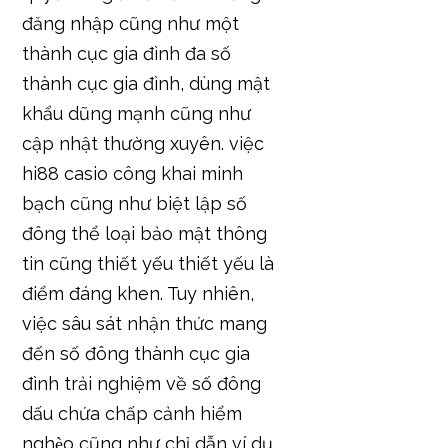
đăng nhập cũng như một
thành cục gia đình đa số
thành cục gia đình, dùng mật
khẩu dũng mạnh cũng như
cập nhật thường xuyên. việc
hi88 casio công khai minh
bạch cũng như biệt lập số
đông thể loại bảo mật thông
tin cũng thiết yếu thiết yếu là
điểm đáng khen. Tuy nhiên,
việc sâu sát nhận thức mang
đến số đông thành cục gia
đình trải nghiệm về số đông
dấu chứa chấp cảnh hiểm
nghèo cũng như chỉ dẫn ví dụ