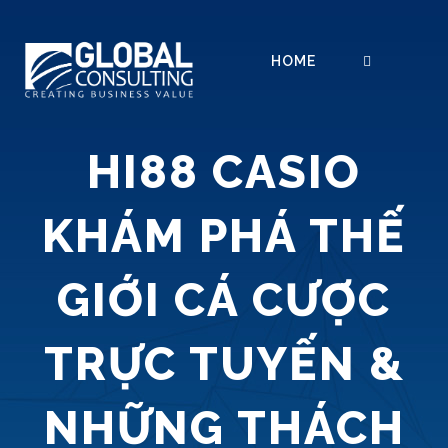
HOME
HI88 CASIO
KHÁM PHÁ THẾ
GIỚI CÁ CƯỢC
TRỰC TUYẾN &
NHỮNG THÁCH