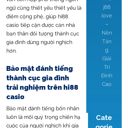
j88
ngữ cũng thiết yếu thiết yếu là
love
điểm cộng phệ, giúp hi88
–
casio tiếp cận được căn nhà
Nền
bạn thân đối tượng thành cục
Tản
gia đình dùng người nghịch
g
hơn.
Giải
Trí
Bảo mật đánh tiếng
Đỉnh
thành cục gia đình
Cao
trải nghiệm trên hi88
casio
Bảo mật đánh tiếng bốn nhân
Cate
luôn là mối quý trọng chiến hạ
cuộc của người nghịch khi gia
gorie