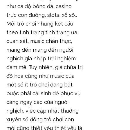
như cá độ bóng đá, casino
trực con đường, slots, xổ số…
Mỗi trò chơi những kết cấu
theo tình trạng tình trạng ưa
quan sát, music chân thực,
mang đến mang đến người
nghịch gia nhập trải nghiệm
đam mê. Tuy nhiên, giá chữa trị
đồ hoạ cũng như music của
một số ít trò chơi đang bắt
buộc phải cải sinh để phục vụ
càng ngày cao của người
nghịch. việc cập nhật thường
xuyên số đông trò chơi còn
mới cũng thiết yếu thiết yếu là