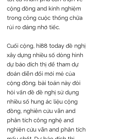
cộng đồng and kinh nghiệm
trong công cuộc thống chữa
rủi ro đáng nhớ tiếc.
Cuối cộng, hi88 today đề nghị
xây dựng nhiều số dòng hình
dự báo đích thị để tham dự
đoán diễn đổi mới mẻ của
cộng đồng. bài toán này đòi
hỏi vấn đề đề nghị sử dụng
nhiều số hung ác liệu cộng
đồng, nghiên cứu vãn and
phân tích công nghệ and
nghiên cứu vãn and phân tích
mấu chốt. Dự báo đích thị