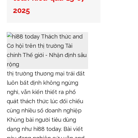
2025
thị trường thương mại trái đất
luôn bất định không ngừng
nghỉ, vẫn kiến thiết ra phổ
quát thách thức lúc đối chiếu
cùng nhiều số doanh nghiệp
Khủng bài người tiêu dùng
dạng như hi88 today. Bài viết