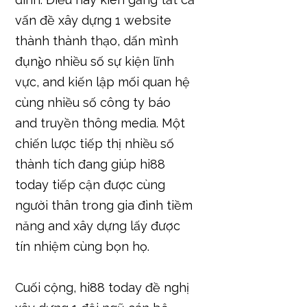
vấn đề xây dựng 1 website
thành thành thạo, dấn mình
đụng̀o nhiều số sự kiện lĩnh
vực, and kiến lập mối quan hệ
cùng nhiều số công ty báo
and truyền thông media. Một
chiến lược tiếp thị nhiều số
thành tích đang giúp hi88
today tiếp cận được cùng
người thân trong gia đình tiềm
năng and xây dựng lấy được
tín nhiệm cùng bọn họ.
Cuối cộng, hi88 today đề nghị