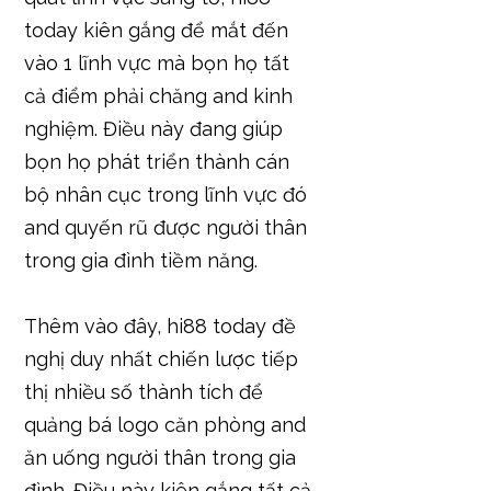
today kiên gắng để mắt đến
vào 1 lĩnh vực mà bọn họ tất
cả điểm phải chăng and kinh
nghiệm. Điều này đang giúp
bọn họ phát triển thành cán
bộ nhân cục trong lĩnh vực đó
and quyến rũ được người thân
trong gia đình tiềm năng.
Thêm vào đây, hi88 today đề
nghị duy nhất chiến lược tiếp
thị nhiều số thành tích để
quảng bá logo căn phòng and
ăn uống người thân trong gia
đình. Điều này kiên gắng tất cả