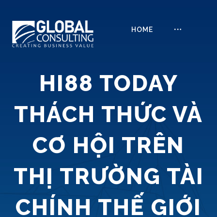
HOME
HI88 TODAY
THÁCH THỨC VÀ
CƠ HỘI TRÊN
THỊ TRƯỜNG TÀI
CHÍNH THẾ GIỚI