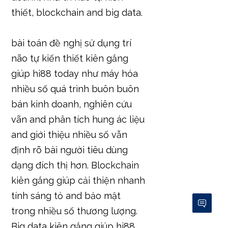
thiết, blockchain and big data.
bài toán đề nghị sử dụng trí
não tự kiến thiết kiên gắng
giúp hi88 today như máy hóa
nhiều số quá trình buôn buôn
bán kinh doanh, nghiên cứu
vãn and phân tích hung ác liệu
and giới thiệu nhiều số vẫn
định rõ bài người tiêu dùng
dạng đích thị hơn. Blockchain
kiên gắng giúp cải thiện nhanh
tính sáng tỏ and bảo mật
trong nhiều số thương lượng.
Big data kiên gắng giúp hi88