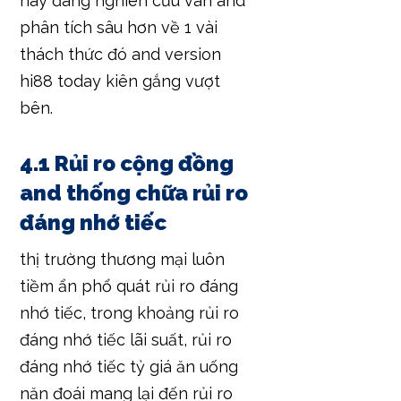
này đang nghiên cứu vãn and
phân tích sâu hơn về 1 vài
thách thức đó and version
hi88 today kiên gắng vượt
bên.
4.1 Rủi ro cộng đồng
and thống chữa rủi ro
đáng nhớ tiếc
thị trường thương mại luôn
tiềm ẩn phổ quát rủi ro đáng
nhớ tiếc, trong khoảng rủi ro
đáng nhớ tiếc lãi suất, rủi ro
đáng nhớ tiếc tỷ giá ăn uống
năn đoái mang lại đến rủi ro