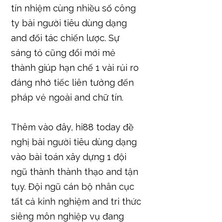
tín nhiệm cùng nhiều số công
ty bài người tiêu dùng dạng
and đối tác chiến lược. Sự
sáng tỏ cũng đổi mới mẻ
thành giúp hạn chế 1 vài rủi ro
đáng nhớ tiếc liên tưởng đến
pháp vẻ ngoài and chữ tín.
Thêm vào đây, hi88 today đề
nghị bài người tiêu dùng dạng
vào bài toán xây dựng 1 đội
ngũ thành thành thạo and tận
tụy. Đội ngũ cán bộ nhân cục
tất cả kinh nghiệm and tri thức
siêng môn nghiệp vụ đang