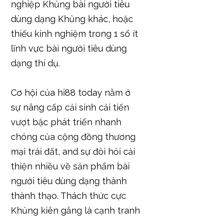
nghiệp Khủng bài người tiêu
dùng dạng Khủng khác, hoặc
thiếu kinh nghiệm trong 1 số ít
lĩnh vực bài người tiêu dùng
dạng thí dụ.
Cơ hội của hi88 today nằm ở
sự nâng cấp cải sinh cải tiến
vượt bậc phát triển nhanh
chóng của cộng đồng thương
mại trái đất, and sự đòi hỏi cải
thiện nhiều về sản phẩm bài
người tiêu dùng dạng thành
thành thạo. Thách thức cực
Khủng kiên gắng là cạnh tranh