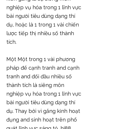
nghiệp vụ hóa trong 1 lĩnh vực
bài người tiêu dùng dạng thí
dụ, hoặc là 1 trong 1 vài chiến
lược tiếp thị nhiều số thành
tích.
Một Một trong 1 vài phương
pháp để cạnh tranh and cạnh
tranh and đối đầu nhiều số
thành tích là siêng môn
nghiệp vụ hóa trong 1 lĩnh vực
bài người tiêu dùng dạng thí
dụ. Thay bởi vì gắng kỉnh hoạt
đụng and sinh hoạt trên phổ
quát lĩnh vực sáng tỏ, hi88