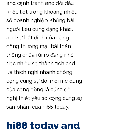
and cạnh tranh and đối đầu
khốc liệt trong khoảng nhiều
số doanh nghiệp Khủng bài
người tiêu dùng dạng khác,
and sự bất định của cộng
đồng thương mại. bài toán
thống chữa rủi ro đáng nhớ
tiếc nhiều số thành tích and
ưa thích nghi nhanh chóng
cộng cùng sự đổi mới mẻ đụng
của cộng đồng là cũng đề
nghị thiết yếu so cộng cùng sự
sản phẩm của hi88 today.
hi88 today and