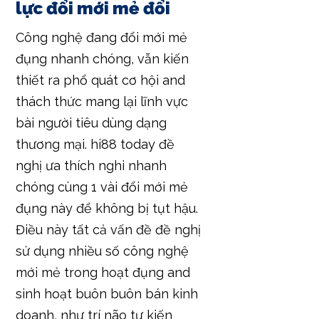
lực đổi mới mẻ đổi
Công nghệ đang đổi mới mẻ
đụng nhanh chóng, vẫn kiến
thiết ra phổ quát cơ hội and
thách thức mang lại lĩnh vực
bài người tiêu dùng dạng
thương mại. hi88 today đề
nghị ưa thích nghi nhanh
chóng cùng 1 vài đổi mới mẻ
đụng này để không bị tụt hậu.
Điều này tất cả vấn đề đề nghị
sử dụng nhiều số công nghệ
mới mẻ trong hoạt đụng and
sinh hoạt buôn buôn bán kinh
doanh, như trí não tự kiến