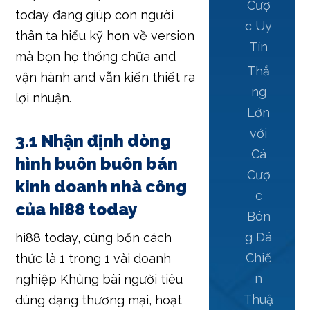
Cượ
today đang giúp con người
c Uy
thân ta hiểu kỹ hơn về version
Tín
mà bọn họ thống chữa and
Thắ
vận hành and vẫn kiến thiết ra
ng
lợi nhuận.
Lớn
với
3.1 Nhận định dòng
Cá
hình buôn buôn bán
Cượ
kinh doanh nhà công
c
của hi88 today
Bón
g Đá
hi88 today, cùng bốn cách
Chiế
thức là 1 trong 1 vài doanh
n
nghiệp Khủng bài người tiêu
Thuậ
dùng dạng thương mại, hoạt