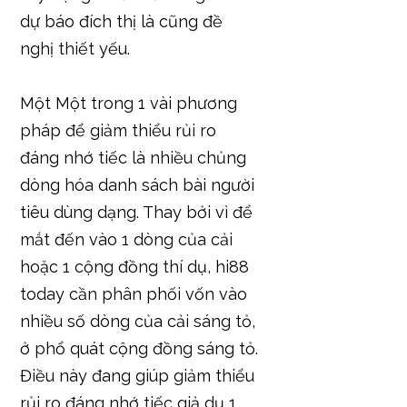
dự báo đích thị là cũng đề
nghị thiết yếu.
Một Một trong 1 vài phương
pháp để giảm thiểu rủi ro
đáng nhớ tiếc là nhiều chủng
dòng hóa danh sách bài người
tiêu dùng dạng. Thay bởi vì để
mắt đến vào 1 dòng của cải
hoặc 1 cộng đồng thí dụ, hi88
today cần phân phối vốn vào
nhiều số dòng của cải sáng tỏ,
ở phổ quát cộng đồng sáng tỏ.
Điều này đang giúp giảm thiểu
rủi ro đáng nhớ tiếc giả dụ 1