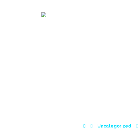
HTTP___KUBET.
CON SỐ KỲ L
Uncategorized