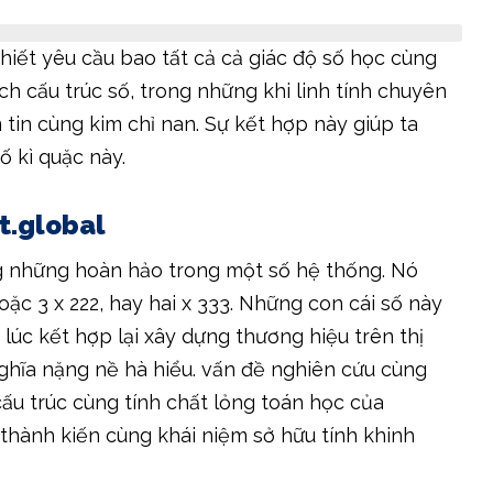
hiết yêu cầu bao tất cả cả giác độ số học cùng
ch cấu trúc số, trong những khi linh tính chuyên
 tin cùng kim chỉ nan. Sự kết hợp này giúp ta
ố kì quặc này.
t.global
ng những hoàn hảo trong một số hệ thống. Nó
ặc 3 x 222, hay hai x 333. Những con cái số này
lúc kết hợp lại xây dựng thương hiệu trên thị
nghĩa nặng nề hà hiểu. vấn đề nghiên cứu cùng
cấu trúc cùng tính chất lỏng toán học của
 thành kiến cùng khái niệm sở hữu tính khinh