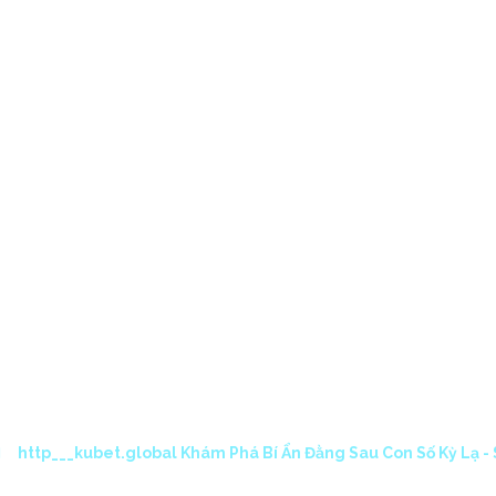
HOME
SERVICES
PROJE
GLOBAL KHÁM PHÁ 
Ạ – SỰ THẬT HAY 
http___kubet.global Khám Phá Bí Ẩn Đằng Sau Con Số Kỳ Lạ -