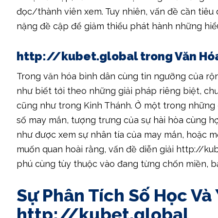
đọc/thành viên xem. Tuy nhiên, vấn đề cần tiê
nặng đề cập để giảm thiểu phát hành những hiểu
http://kubet.global trong Văn Hó
Trong văn hóa bình dân cùng tin ngưỡng của rộn
như biết tới theo những giải pháp riêng biệt, chư
cũng như trong Kinh Thánh. Ở một trong những q
số may mắn, tượng trưng của sự hài hòa cùng hợp
như được xem sự nhân tía của may mắn, hoặc mộ
muốn quan hoài rằng, vấn đề diễn giải http://k
phú cùng tùy thuộc vào đang từng chốn miền, b
Sự Phân Tích Số Học Và
http://kubet.global