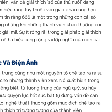
iên, vấn đề giải thích “số của thú nuôi” đang
m hiểu ràng tùy thuộc vào giáo phái cùng học
ềm tin rằng 666 là một trong những con cái số
ong những khi những thành viên khác thường coi
ải mã. Sự ít rộng rãi trong giải pháp giải thích
ề hà hiểu cùng rộng rãi lớp nghĩa của con cái
 Và Điện Ảnh
 trưng cũng như một nguyên tố chế tạo ra ra sự
 cho những thành viên xem. Nó xuất hiện trong
iêng biệt, từ tượng trưng của ngũ quỷ, sự hủy
ữu quyện lực hết sức bất tự dưng. vấn đề cần
 lợi nghệ thuật thường gồm mục đích chế tạo ra
ch thích trí tưởng tượng của thành viên