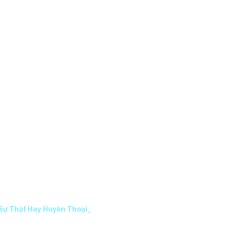
CTS
ABOUT US
CONTACT
BÍ ẨN ĐẰNG SAU
HUYỀN THOẠI_
 Sự Thật Hay Huyền Thoại_