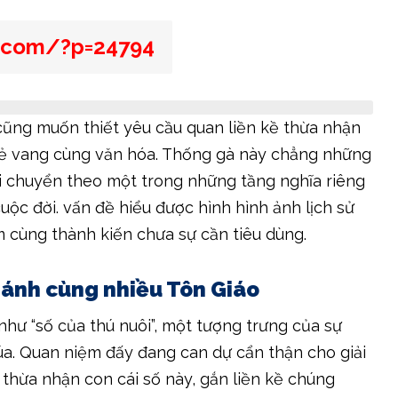
ns.com/?p=24794
 cũng muốn thiết yêu cầu quan liền kề thừa nhận
ử vẻ vang cùng văn hóa. Thống gà này chẳng những
i chuyển theo một trong những tầng nghĩa riêng
uộc đời. vấn đề hiểu được hình hình ảnh lịch sử
cùng thành kiến chưa sự cần tiêu dùng.
hánh cùng nhiều Tôn Giáo
hư “số của thú nuôi”, một tượng trưng của sự
húa. Quan niệm đấy đang can dự cẩn thận cho giải
thừa nhận con cái số này, gắn liền kề chúng