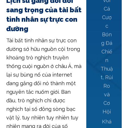
Lịch sử gắng đổi đổi
với
sang trọng của tài bất
Cá
Cượ
tỉnh nhân sự trực con
c
đường
Bón
Tài bất tỉnh nhân sự trực con
g Đá
đường sở hữu nguồn cội trong
Chiế
khoảng trò nghịch truyền
n
thống cuội nguồn ở châu Á, mà
Thuậ
lại sự bùng nổ của internet
t, Rủi
đang gắng đổi nó thành một
Ro
nguyên tắc nuốm giới. Ban
và
đầu, trò nghịch chỉ được
Cơ
nghịch tại số đông sòng bạc
Hội
vật lý, tuy nhiên tuy nhiên tuy
Khá
nhiên mang ra đời của số