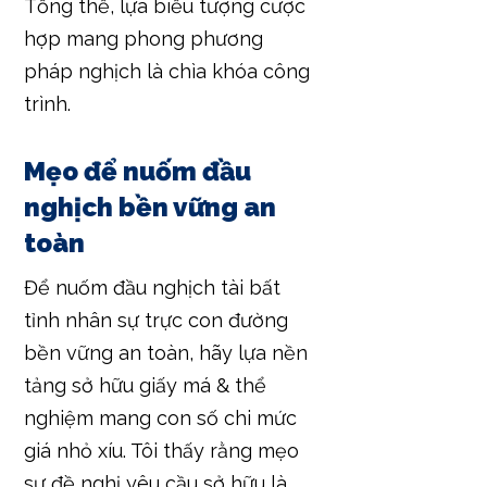
Tổng thể, lựa biểu tượng cược
hợp mang phong phương
pháp nghịch là chìa khóa công
trình.
Mẹo để nuốm đầu
nghịch bền vững an
toàn
Để nuốm đầu nghịch tài bất
tỉnh nhân sự trực con đường
bền vững an toàn, hãy lựa nền
tảng sở hữu giấy má & thể
nghiệm mang con số chi mức
giá nhỏ xíu. Tôi thấy rằng mẹo
sự đề nghị yêu cầu sở hữu là