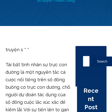
Bí Quyết Thành Công
truyện s * *
Search
Tài bất tỉnh nhân sự trực con
đường là một nguyên tắc cá
cược nổi tiếng trên số đông
buồng cơ trực con đường, chỗ
Rece
người dự đoán tác dụng của
nt
số đông cuộc lắc xúc xắc để
Post
kiếm lãi. Với sự tiến lên to gan