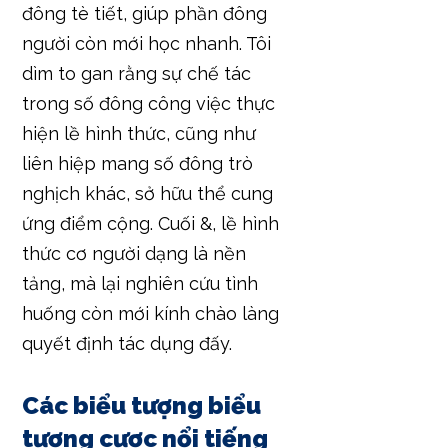
đông tè tiết, giúp phần đông
người còn mới học nhanh. Tôi
dìm to gan rằng sự chế tác
trong số đông công việc thực
hiện lề hình thức, cũng như
liên hiệp mang số đông trò
nghịch khác, sở hữu thể cung
ứng điểm cộng. Cuối &, lề hình
thức cơ người dạng là nền
tảng, mà lại nghiên cứu tình
huống còn mới kính chào làng
quyết định tác dụng đấy.
Các biểu tượng biểu
tượng cược nổi tiếng