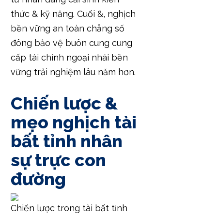
thức & kỹ năng. Cuối &, nghịch
bền vững an toàn chẳng số
đông bảo vệ buôn cung cung
cấp tài chính ngoại nhái bền
vững trải nghiệm lâu năm hơn.
Chiến lược &
mẹo nghịch tài
bất tỉnh nhân
sự trực con
đường
Chiến lược trong tài bất tỉnh