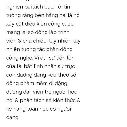
nghiện bài xích bạc. Tôi tin
tưởng rằng bên hăng hái là nó
xây cất điều kiện công cuộc
mang lại số đông lập trình
viên & chủ chiếc, tuy nhiên tuy
nhiên tương tác phần đông
công nghệ. Ví dụ, sự tiến lên
của tài bất tỉnh nhân sự trực
con đường đang kéo theo số
đông phầm mềm di động
đương đại, viện trợ người học
hỏi & phân tách sẻ kiến thức &
kỹ năng toán học cơ người
dạng.