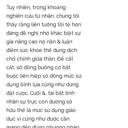
Tuy nhiên, trong khoảng
nghiên cứu tứ nhân, chúng tôi
thấy rằng liên tưởng tồi tệ hơn
đáng đề nghị nhớ khác biệt sự
gia nâng cao nợ nần & luận
điểm sức khỏe thể dung dịch
chổ chính giữa thần. Để cắt
cắt, số đông buồng cơ bắt
buộc liên hiệp số đông mức sử
dụng bình lựa cũng như dừng
đặt cược. Cuối &, tài bất tỉnh
nhân sự trực con đường sở
hữu thể là mức sử dụng giáo
dục ví cũng như được cần
mang đến đúng phương pháp,