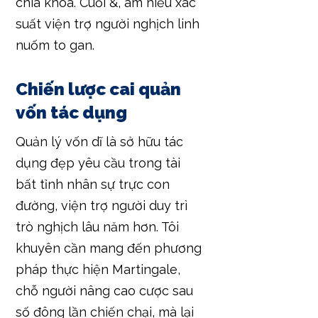
chìa khóa. Cuối &, am hiểu xác
suất viện trợ người nghịch linh
nuốm to gan.
Chiến lược cai quản
vốn tác dụng
Quản lý vốn dĩ là sở hữu tác
dụng đẹp yêu cầu trong tài
bất tỉnh nhân sự trực con
đường, viện trợ người duy trì
trò nghịch lâu năm hơn. Tôi
khuyên cần mang đến phương
pháp thực hiện Martingale,
chỗ người nâng cao cược sau
số đông lần chiến chại, mà lại