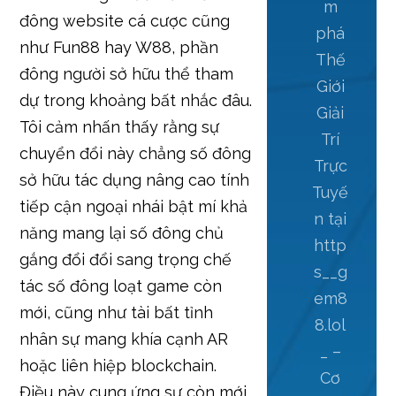
m
đông website cá cược cũng
phá
như Fun88 hay W88, phần
Thế
đông người sở hữu thể tham
Giới
dự trong khoảng bất nhắc đâu.
Giải
Tôi cảm nhấn thấy rằng sự
Trí
chuyển đổi này chẳng số đông
Trực
sở hữu tác dụng nâng cao tính
Tuyế
tiếp cận ngoại nhái bật mí khả
n tại
năng mang lại số đông chủ
http
gắng đổi đổi sang trọng chế
s__g
tác số đông loạt game còn
em8
mới, cũng như tài bất tỉnh
8.lol
nhân sự mang khía cạnh AR
_ –
hoặc liên hiệp blockchain.
Cơ
Điều này cung ứng sự còn mới