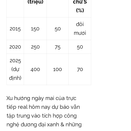
(triệu)
chữ S
(%)
đôi
2015
150
50
mươi
2020
250
75
50
2025
(dự
400
100
70
định)
Xu hướng ngày mai của trực
tiếp real hôm nay dự báo vẫn
tập trung vào tích hợp công
nghệ đương đại xanh & những