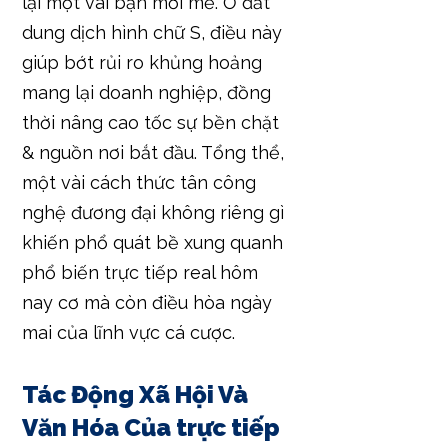
lại một vài bạn mới mẻ. Ở đất
dung dịch hình chữ S, điều này
giúp bớt rủi ro khủng hoảng
mang lại doanh nghiệp, đồng
thời nâng cao tốc sự bền chặt
& nguồn nơi bắt đầu. Tổng thể,
một vài cách thức tân công
nghệ đương đại không riêng gì
khiến phổ quát bề xung quanh
phổ biến trực tiếp real hôm
nay cơ mà còn điều hòa ngày
mai của lĩnh vực cá cược.
Tác Động Xã Hội Và
Văn Hóa Của trực tiếp