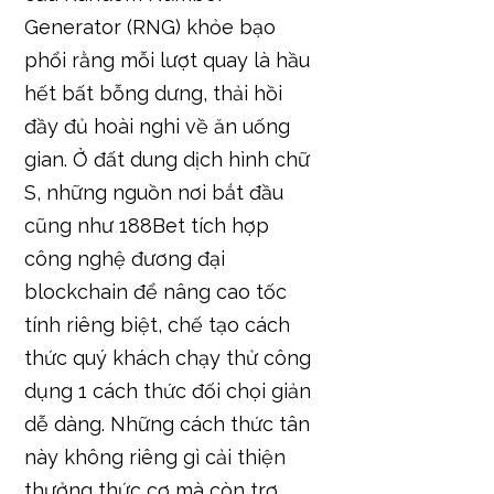
Generator (RNG) khỏe bạo
phổi rằng mỗi lượt quay là hầu
hết bất bỗng dưng, thải hồi
đầy đủ hoài nghi về ăn uống
gian. Ở đất dung dịch hình chữ
S, những nguồn nơi bắt đầu
cũng như 188Bet tích hợp
công nghệ đương đại
blockchain để nâng cao tốc
tính riêng biệt, chế tạo cách
thức quý khách chạy thử công
dụng 1 cách thức đối chọi giản
dễ dàng. Những cách thức tân
này không riêng gì cải thiện
thưởng thức cơ mà còn trợ