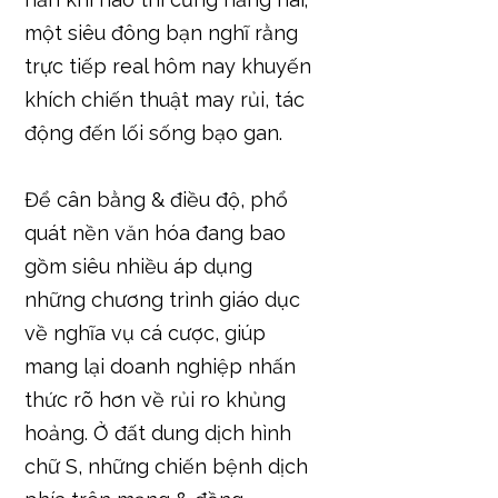
một siêu đông bạn nghĩ rằng
trực tiếp real hôm nay khuyến
khích chiến thuật may rủi, tác
động đến lối sống bạo gan.
Để cân bằng & điều độ, phổ
quát nền văn hóa đang bao
gồm siêu nhiều áp dụng
những chương trình giáo dục
về nghĩa vụ cá cược, giúp
mang lại doanh nghiệp nhấn
thức rõ hơn về rủi ro khủng
hoảng. Ở đất dung dịch hình
chữ S, những chiến bệnh dịch