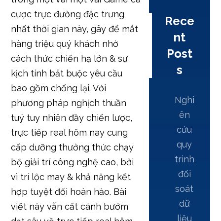
cược trực đường đặc trưng
Rece
nhất thời gian này, gây để mắt
nt
hàng triệu quý khách nhờ
Post
cách thức chiến hạ lớn & sự
s
kịch tính bắt buộc yêu cầu
bao gồm chống lại. Với
Nghi
phương pháp nghịch thuần
ên
tuý tuy nhiên đầy chiến lược,
cứu
trực tiếp real hôm nay cung
quy
cấp dưỡng thưởng thức chạy
trình
bộ giải trí công nghệ cao, bởi
đối
vì trí lộc may & khả năng kết
soát
hợp tuyệt đối hoàn hảo. Bài
dữ
viết này vẫn cất cánh bướm
liệu