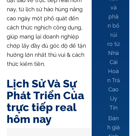
dạt sâu về trực tiếp real hôm
và
nay, từ lịch sử hào hùng nâng
phâ
cao ngày một phổ quát đến
n bổ
cách thức nghịch công dụng,
rủi
giúp mang lại doanh nghiệp
ro từ
chớp lấy đầy đủ góc độ để tận
Nhà
hưởng lớn nhất thú vui & cách
Cái
thức kiếm tiền.
Hoà
Lịch Sử Và Sự
n Trả
Cao
Phát Triển Của
Uy
trực tiếp real
Tín
hôm nay
Đán
h giá