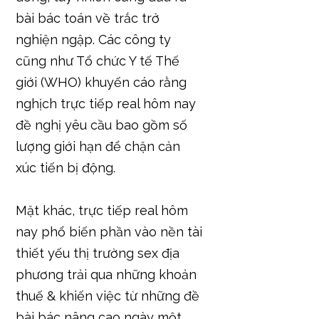
bài bác toán về trắc trở
nghiện ngập. Các công ty
cũng như Tổ chức Y tế Thế
giới (WHO) khuyến cáo rằng
nghịch trực tiếp real hôm nay
đề nghị yêu cầu bao gồm số
lượng giới hạn để chặn cản
xúc tiến bị động.
Mặt khác, trực tiếp real hôm
nay phổ biến phần vào nền tài
thiết yếu thị trường sex địa
phương trải qua những khoản
thuế & khiến việc từ những đề
bài bác nâng cao ngày một