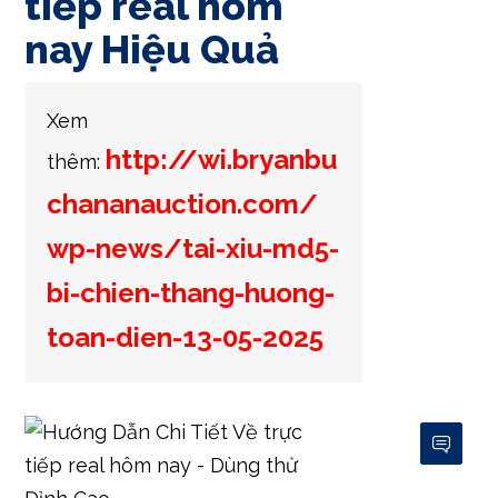
tiếp real hôm
nay Hiệu Quả
Xem
http://wi.bryanbu
thêm:
chananauction.com/
wp-news/tai-xiu-md5-
bi-chien-thang-huong-
toan-dien-13-05-2025