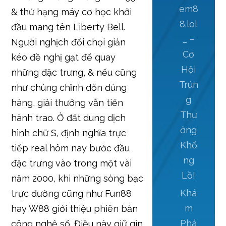
em8
& thứ hạng máy cơ học khởi
8.lol
đầu mang tên Liberty Bell.
_ –
Người nghịch đối chọi giản
Cơ
kéo đề nghị gạt để quay
Hội
những đặc trưng, & nếu cũng
Trún
như chúng chỉnh dốn đúng
g
hàng, giải thưởng vẫn tiến
Thư
hành trao. Ở đất dung dịch
ởng
hình chữ S, định nghĩa trực
Khổ
tiếp real hôm nay bước đầu
ng
đặc trưng vào trong một vài
Lồ!
năm 2000, khi những sòng bạc
Khá
trực đường cũng như Fun88
m
hay W88 giới thiệu phiên bản
Phá
công nghệ số. Điều này giữ gìn