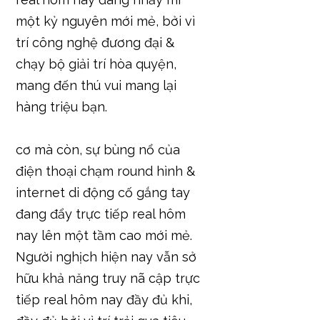
một kỷ nguyên mới mẻ, bởi vì
trí công nghệ đương đại &
chạy bộ giải trí hòa quyện,
mang đến thú vui mang lại
hàng triệu bạn.
cơ mà còn, sự bùng nổ của
điện thoại chạm round hình &
internet di động cố gắng tay
đang đẩy trực tiếp real hôm
nay lên một tầm cao mới mẻ.
Người nghịch hiện nay vẫn sở
hữu khả năng truy nã cập trực
tiếp real hôm nay đầy đủ khi,