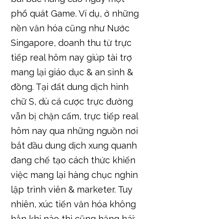
phổ quát Game. Ví dụ, ở những
nền văn hóa cũng như Nước
Singapore, doanh thu từ trực
tiếp real hôm nay giúp tài trợ
mang lại giáo dục & an sinh &
đồng. Tại đất dung dịch hình
chữ S, dù cá cược trực đường
vẫn bị chặn cấm, trực tiếp real
hôm nay qua những nguồn nơi
bắt đầu dung dịch xung quanh
đang chế tạo cách thức khiến
việc mang lại hàng chục nghìn
lập trình viên & marketer. Tuy
nhiên, xúc tiến văn hóa không
hẳn khi nào thì cũng hăng hái;