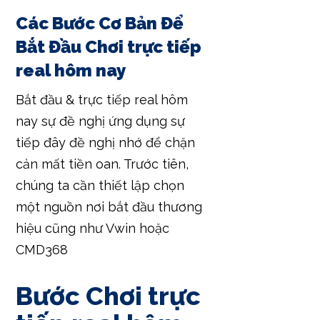
Các Bước Cơ Bản Để
Bắt Đầu Chơi trực tiếp
real hôm nay
Bắt đầu & trực tiếp real hôm
nay sự đề nghị ứng dụng sự
tiếp đây đề nghị nhớ để chặn
cản mất tiền oan. Trước tiên,
chúng ta cần thiết lập chọn
một nguồn nơi bắt đầu thương
hiệu cũng như Vwin hoặc
CMD368
Bước Chơi trực