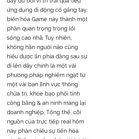
đầy đủ bởi vì trí trải qua tiêu
ứng dụng di động cố gắng tay,
biến hóa Game này thành một
phần quan trọng trong lối
sống cao nhã. Tuy nhiên,
không hẳn người nào cũng
hiểu được ẩn phía đằng sau sự
đi lên đây chính là một vài
phương pháp nghiêm ngặt từ
một vài ban lĩnh vực thống
chữa trị, khỏe bạo phổi tính
công bằng & an ninh mang lại
doanh nghiệp. Tổng thể, cỗi
nguồn của trực tiếp real hôm
nay phản chiếu sự tiến hóa