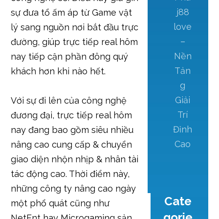
j88
sự đưa tổ ấm áp từ Game vật
love
lý sang nguồn nơi bắt đầu trực
–
đường, giúp trực tiếp real hôm
Nền
nay tiếp cận phần đông quý
Tản
khách hơn khi nào hết.
g
Giải
Với sự đi lên của công nghệ
Trí
đương đại, trực tiếp real hôm
Đỉnh
nay đang bao gồm siêu nhiều
Cao
nâng cao cung cấp & chuyển
giao diện nhộn nhịp & nhân tài
tác động cao. Thời điểm này,
những công ty nâng cao ngày
Cate
một phổ quát cũng như
gorie
NetEnt hay Microgaming sản