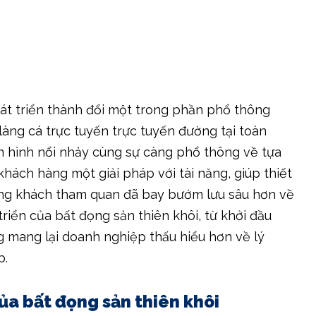
át triển thành đổi một trong phần phổ thông
àng cá trực tuyến trực tuyến đường tại toàn
n hình nổi nhảy cùng sự càng phổ thông về tựa
hách hàng một giải pháp với tài năng, giúp thiết
hững khách tham quan đã bay bướm lưu sâu hơn về
iển của bất đọng sản thiên khôi, từ khởi đầu
g mang lại doanh nghiệp thấu hiểu hơn về lý
p.
của bất đọng sản thiên khôi