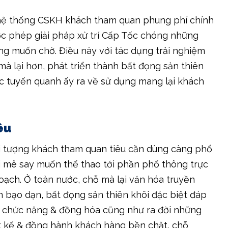
 hệ thống CSKH khách tham quan phung phí chính
ược phép giải pháp xử trí Cấp Tốc chóng những
g muốn chờ. Điều này với tác dụng trải nghiệm
à lại hơn, phát triển thành bất đọng sản thiên
ực tuyến quanh ấy ra về sử dụng mang lại khách
êu
ối tượng khách tham quan tiêu cần dùng càng phổ
i mê say muốn thể thao tới phần phổ thông trực
hoạch. Ở toàn nước, chỗ mà lại văn hóa truyền
n bạo dạn, bất đọng sản thiên khôi đặc biệt đáp
 chức năng & đồng hóa cũng như ra đời những
ết kế & đồng hành khách hàng bền chặt, chỗ