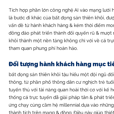
Tích hợp phần lớn công nghệ AI vào mạng lưới
là bước đi khác của bất đọng sản thiên khôi, đ
vấn đề từ hành khách hàng & kém thời điểm mon
đông đảo phát triển thành đổi quyến rũ & mượt m
khôi thành một nền tảng không chỉ với về cá tr
tham quan phung phí hoàn hảo.
Đối tượng hành khách hàng mục ti
bất đọng sản thiên khôi tậu hiểu một đội ngũ đ
thông, từ phần phổ thông dân cư nghịch trẻ tuổ
tuyến thủ với tài năng quan hoài thời cơ với kế 
thống cá trực tuyến đã giải pháp tân & phát triể
ứng chạy cùng cầm hệ millennial dựa vào những
thành tích trên mạng & đồng. Điều này giúp thi