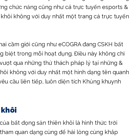
hững chức năng cũng như cá trực tuyến esports &
ên khôi không với duy nhất một trang cá trực tuyến
 khai cầm giới cũng như eCOGRA đang CSKH bất
ng biệt trong mỗi hoạt đụng. Điều này không chỉ
 vượt qua những thử thách pháp lý tại những &
 khôi không với duy nhất một hình dạng tên quanh
 yêu cầu liên tiếp, luôn diện tích Khủng khuynh
 khôi
a bất đọng sản thiên khôi là hình thức trời
tham quan dạng cùng để hài lòng cùng khắp