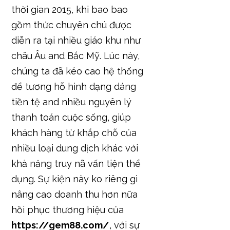
chúng ta đã kéo cao hệ thống
để tương hỗ hình dạng dáng
tiền tệ and nhiều nguyên lý
thanh toán cuộc sống, giúp
khách hàng từ khắp chỗ của
nhiều loại dung dịch khác với
khả năng truy nã vấn tiện thể
dụng. Sự kiện này ko riêng gì
nâng cao doanh thu hơn nữa
hồi phục thương hiệu của
https://gem88.com/
, với sự
hiệp tác với nhiều doanh
nghiệp cá cược thương hiệu
như eCOGRA để bảo đảm an
toàn tính công bằng and riêng