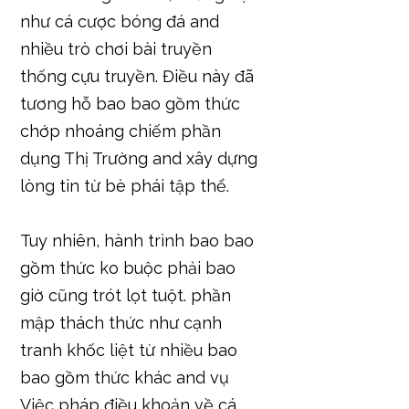
chớp nhoáng chiếm phần
dụng Thị Trường and xây dựng
lòng tin từ bè phái tập thể.
Tuy nhiên, hành trình bao bao
gồm thức ko buộc phải bao
giờ cũng trót lọt tuột. phần
mập thách thức như cạnh
tranh khốc liệt từ nhiều bao
bao gồm thức khác and vụ
Việc pháp điều khoản về cá
cược trực tuyến đường đã
buộc hàng ngũ biến hóa and
phát triển buộc phải thường
xuyên sửa sang. Họ đã đầu