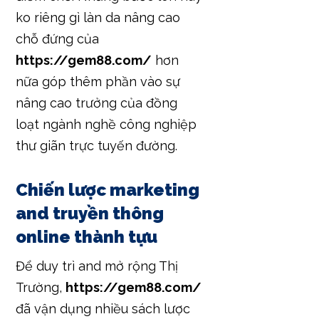
nâng cao trưởng của đồng
loạt ngành nghề công nghiệp
thư giãn trực tuyến đường.
Chiến lược marketing
and truyền thông
online thành tựu
Để duy trì and mở rộng Thị
Trường,
https://gem88.com/
đã vận dụng nhiều sách lược
marketing and truyền thông
online thành tựu. Một trong số
chuẩn bị như sách lược riêng
biệt là đại khái vào Việc chế