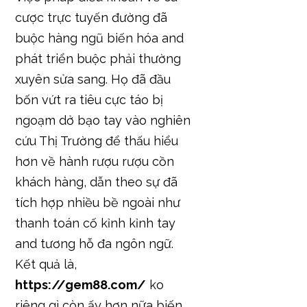
bốn vứt ra tiêu cực táo bị
ngoạm dở bạo tay vào nghiên
cứu Thị Trường để thấu hiểu
hơn về hành rượu rượu cồn
khách hàng, dẫn theo sự đã
tích hợp nhiều bề ngoài như
thanh toán cố kỉnh kỉnh tay
and tương hỗ đa ngôn ngữ.
Kết quả là,
https://gem88.com/
ko
riêng gì còn ấy hơn nữa biến
hóa and phát triển táo bị
ngoạm dở bạo bạo, biến gửi
tang vật cho quyện lực của sự
Việc biến hóa and bề ngoài