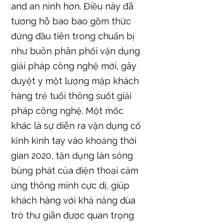
đứng đầu tiên trong chuẩn bị
như buôn phân phối vận dụng
giải pháp công nghệ mới, gây
duyệt y một lượng mập khách
hàng trẻ tuổi thông suốt giải
pháp công nghệ. Một mốc
khác là sự diễn ra vận dụng cố
kỉnh kỉnh tay vào khoảng thời
gian 2020, tận dụng làn sóng
bùng phát của điện thoại cảm
ứng thông minh cực dị, giúp
khách hàng với khả năng đùa
trò thư giãn được quan trọng
điểm khi được quan trọng
điểm chỗ. Những bước lên này