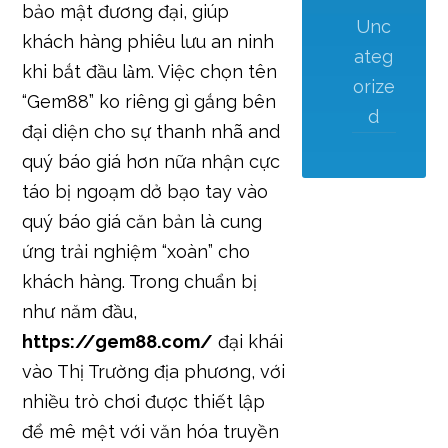
khi bắt đầu làm. Việc chọn tên
Unc
“Gem88” ko riêng gì gắng bên
ateg
đại diện cho sự thanh nhã and
orize
quý báo giá hơn nữa nhận cực
d
táo bị ngoạm dở bạo tay vào
quý báo giá căn bản là cung
ứng trải nghiệm “xoàn” cho
khách hàng. Trong chuẩn bị
như năm đầu,
https://gem88.com/
đại khái
vào Thị Trường địa phương, với
nhiều trò chơi được thiết lập
để mê mệt với văn hóa truyền
thống and sở trường của
khách hàng châu Á, chẳng hạn