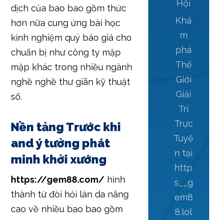
Hội
kinh nghiệm quý báo giá cho
Khá
chuẩn bị như công ty mập
m
mập khác trong nhiều ngành
phá
nghề nghề thư giãn kỹ thuật
Thế
số.
Giới
Giải
Nền tảng Trước khi
Trí
and ý tưởng phát
Trực
minh khởi xướng
Tuyế
https://gem88.com/
hình
n tại
thành từ đòi hỏi làn da nâng
http
cao về nhiều bao bao gồm
s__g
thức thư giãn an ninh and
em8
thuận tiện thể trong hình hình
8.lol