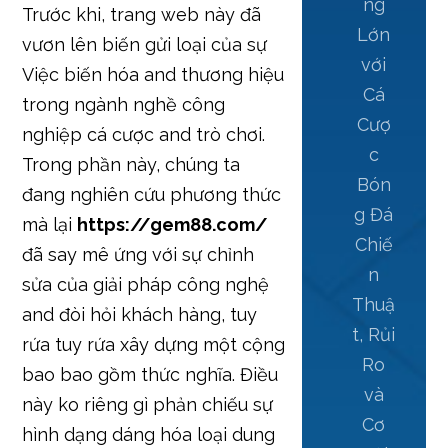
ng
Việc biến hóa and thương hiệu
Lớn
trong ngành nghề công
với
nghiệp cá cược and trò chơi.
Cá
Trong phần này, chúng ta
Cượ
đang nghiên cứu phương thức
c
mà lại
https://gem88.com/
Bón
đã say mê ứng với sự chỉnh
g Đá
sửa của giải pháp công nghệ
Chiế
and đòi hỏi khách hàng, tuy
n
rứa tuy rứa xây dựng một cộng
Thuậ
bao bao gồm thức nghĩa. Điều
t, Rủi
này ko riêng gì phản chiếu sự
Ro
hình dạng dáng hóa loại dung
và
dịch của bao bao gồm thức
Cơ
hơn nữa cung ứng bài học