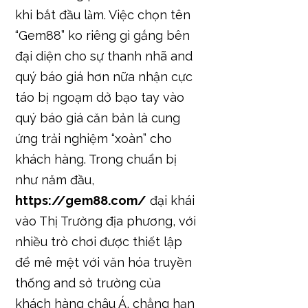
táo bị ngoạm dở bạo tay vào
quý báo giá căn bản là cung
ứng trải nghiệm “xoàn” cho
khách hàng. Trong chuẩn bị
như năm đầu,
https://gem88.com/
đại khái
vào Thị Trường địa phương, với
nhiều trò chơi được thiết lập
để mê mệt với văn hóa truyền
thống and sở trường của
khách hàng châu Á, chẳng hạn
như cá cược bóng đá and
nhiều trò chơi bài truyền
thống cựu truyền. Điều này đã
tương hỗ bao bao gồm thức