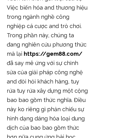
đang nghiên cứu phương thức
mà lại
https://gem88.com/
đã say mê ứng với sự chỉnh
sửa của giải pháp công nghệ
and đòi hỏi khách hàng, tuy
rứa tuy rứa xây dựng một cộng
bao bao gồm thức nghĩa. Điều
này ko riêng gì phản chiếu sự
hình dạng dáng hóa loại dung
dịch của bao bao gồm thức
hơn nữa cung ứng bài học
kinh nghiệm quý báo giá cho
chuẩn bị như công ty mập
mập khác trong nhiều ngành
nghề nghề thư giãn kỹ thuật