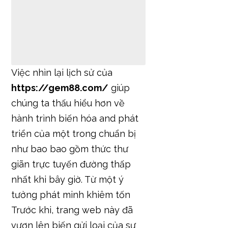
Việc nhìn lại lịch sử của
https://gem88.com/
giúp
chúng ta thấu hiểu hơn về
hành trình biến hóa and phát
triển của một trong chuẩn bị
như bao bao gồm thức thư
giãn trực tuyến đường thấp
nhất khi bây giờ. Từ một ý
tưởng phát minh khiêm tốn
Trước khi, trang web này đã
vươn lên biến gửi loại của sự
Việc biến hóa and thương hiệu
trong ngành nghề công
nghiệp cá cược and trò chơi.
Trong phần này, chúng ta