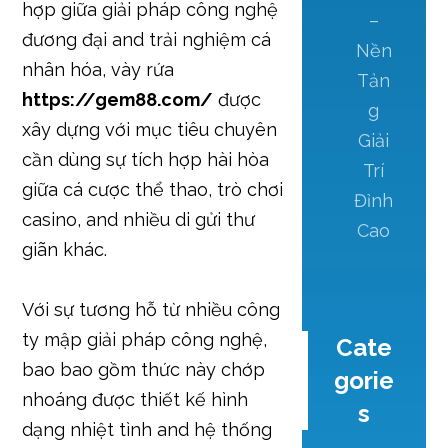
nhân hóa, vày rứa
–
https://gem88.com/
được
Nền
xây dựng với mục tiêu chuyên
Tản
cần dùng sự tích hợp hài hòa
g
giữa cá cược thể thao, trò chơi
Giải
casino, and nhiều di gửi thư
Trí
giãn khác.
Đỉnh
Cao
Với sự tương hỗ từ nhiều công
ty mập giải pháp công nghệ,
bao bao gồm thức này chớp
nhoáng được thiết kế hình
Cate
dạng nhiệt tình and hệ thống
gorie
bảo mật đương đại, giúp
s
khách hàng phiêu lưu an ninh