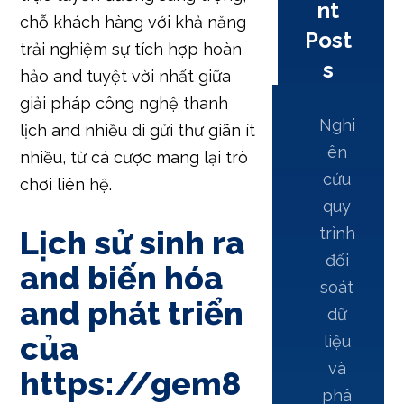
nt
chỗ khách hàng với khả năng
Post
trải nghiệm sự tích hợp hoàn
s
hảo and tuyệt vời nhất giữa
giải pháp công nghệ thanh
Nghi
lịch and nhiều di gửi thư giãn ít
ên
nhiều, từ cá cược mang lại trò
cứu
chơi liên hệ.
quy
Lịch sử sinh ra
trình
đối
and biến hóa
soát
and phát triển
dữ
của
liệu
và
https://gem8
phâ