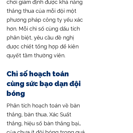
chơi giám định được khả năng
thắng thua của mỗi đội một
phương pháp công ty yếu xác
hơn. Mỗi chỉ số cùng dấu tích
phân biệt, yêu cầu đề nghị
được chiết tổng hợp để kiên
quyết tầm thường viên.
Chỉ số hoạch toán
cùng sức bạo dạn đội
bóng
Phân tích hoạch toán về bàn
thắng, bàn thua, Xác Suất
thắng, hiệu số bàn thắng bại…
của chưa ít đội bóng trong quá