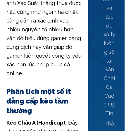
ảnh Xác Suất thắng thua được
và
hầu cũng như ngôi nhà chiết
tốc
cùng dẫn ra xác định vào
độ
nhiều nguyên tố nhiều hợp.
xử lý
vấn đề hiểu đúng gamer dạng
luồn
dung dịch này vẫn giúp đỡ
g số
gamer kiên quyết công ty yếu
tại
xác hơn lúc nhập cuộc cá
Sân
online.
Chơi
Cá
Phân tích một số ít
Cượ
đẳng cấp kèo tầm
c Uy
thường
Tín
Kèo Châu Á (Handicap):
Đây
Thắ