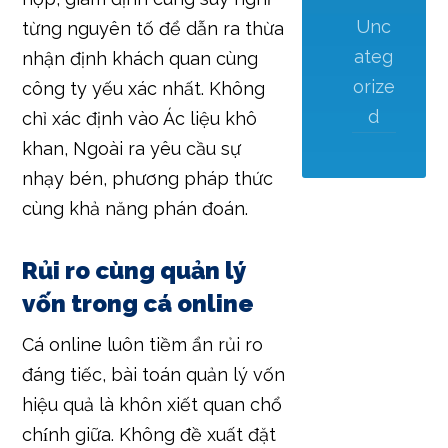
Unc
từng nguyên tố để dẫn ra thừa
ateg
nhận định khách quan cùng
orize
công ty yếu xác nhất. Không
d
chỉ xác định vào Ác liệu khô
khan, Ngoài ra yêu cầu sự
nhạy bén, phương pháp thức
cùng khả năng phán đoán.
Rủi ro cùng quản lý
vốn trong cá online
Cá online luôn tiềm ẩn rủi ro
đáng tiếc, bài toán quản lý vốn
hiệu quả là khôn xiết quan chổ
chính giữa. Không đề xuất đặt