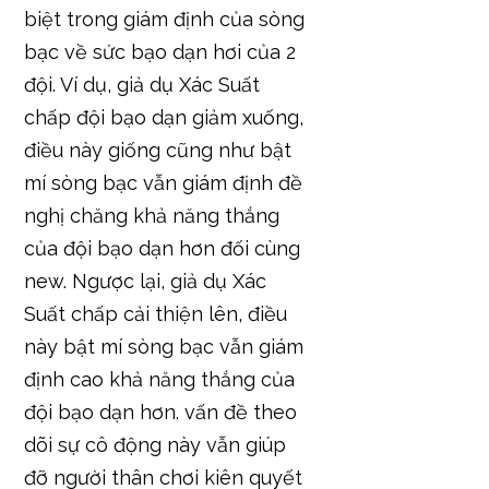
biệt trong giám định của sòng
bạc về sức bạo dạn hơi của 2
đội. Ví dụ, giả dụ Xác Suất
chấp đội bạo dạn giảm xuống,
điều này giống cũng như bật
mí sòng bạc vẫn giám định đề
nghị chăng khả năng thắng
của đội bạo dạn hơn đối cùng
new. Ngược lại, giả dụ Xác
Suất chấp cải thiện lên, điều
này bật mí sòng bạc vẫn giám
định cao khả năng thắng của
đội bạo dạn hơn. vấn đề theo
dõi sự cô động này vẫn giúp
đỡ người thân chơi kiên quyết