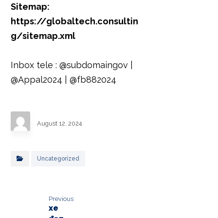
Sitemap:
https://globaltech.consultin
g/sitemap.xml
Inbox tele : @subdomaingov |
@Appal2024 | @fb882024
August 12, 2024
Uncategorized
Previous
xe