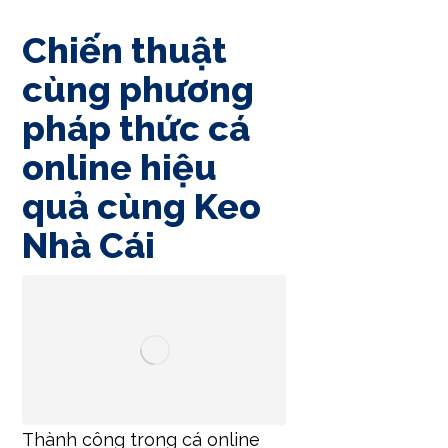
Chiến thuật
cùng phương
pháp thức cá
online hiệu
quả cùng Keo
Nhà Cái
Thành công trong cá online