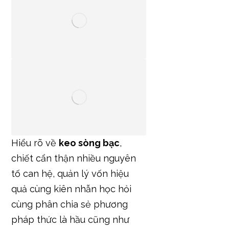
Hiểu rõ về
keo sòng bạc
,
chiết cẩn thận nhiều nguyên
tố can hệ, quản lý vốn hiệu
quả cùng kiên nhẫn học hỏi
cùng phân chia sẻ phương
pháp thức là hầu cũng như