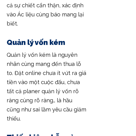
cả sự chiết cẩn thận, xác định
vào Ác liệu cùng báo mang lại
biết.
Quản lý vốn kém
Quản lý vốn kém là nguyên
nhân cùng mang đến thua lỗ
to. Đặt online chưa ít vứt ra giá
tiền vào một cuộc đấu, chưa
tất cả planer quản lý vốn rõ
ràng cùng rõ ràng… là hầu
cũng như sai lầm yêu cầu giảm
thiểu.