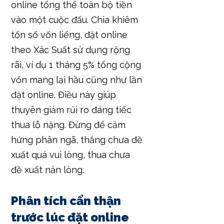
online tổng thể toàn bộ tiền
vào một cuộc đấu. Chia khiêm
tốn số vốn liếng, đặt online
theo Xác Suất sử dụng rộng
rãi, ví dụ 1 tháng 5% tổng cộng
vốn mang lại hầu cũng như lần
đặt online. Điều này giúp
thuyên giảm rủi ro đáng tiếc
thua lỗ nặng. Đừng để cảm
hứng phân ngã, thắng chưa đề
xuất quá vui lòng, thua chưa
đề xuất nản lòng.
Phân tích cẩn thận
trước lúc đặt online