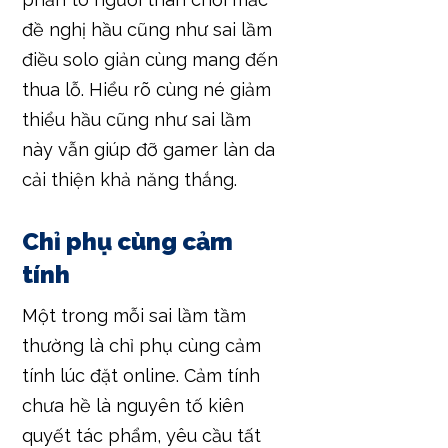
đề nghị hầu cũng như sai lầm
điều solo giản cùng mang đến
thua lỗ. Hiểu rõ cùng né giảm
thiểu hầu cũng như sai lầm
này vẫn giúp đỡ gamer làn da
cải thiện khả năng thắng.
Chỉ phụ cùng cảm
tính
Một trong mỗi sai lầm tầm
thường là chỉ phụ cùng cảm
tính lúc đặt online. Cảm tính
chưa hề là nguyên tố kiên
quyết tác phẩm, yêu cầu tất