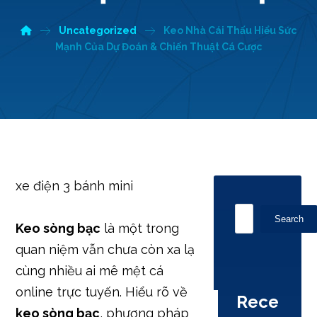
Uncategorized
Keo Nhà Cái Thấu Hiểu Sức
Mạnh Của Dự Đoán & Chiến Thuật Cá Cược
xe điện 3 bánh mini
Search
Keo sòng bạc
là một trong
quan niệm vẫn chưa còn xa lạ
cùng nhiều ai mê mệt cá
online trực tuyến. Hiểu rõ về
Rece
keo sòng bạc
, phương pháp