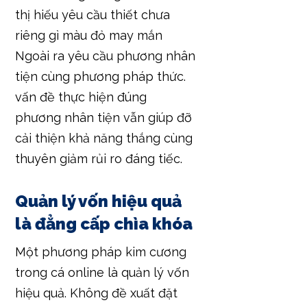
thị hiếu yêu cầu thiết chưa
riêng gì màu đỏ may mắn
Ngoài ra yêu cầu phương nhân
tiện cùng phương pháp thức.
vấn đề thực hiện đúng
phương nhân tiện vẫn giúp đỡ
cải thiện khả năng thắng cùng
thuyên giảm rủi ro đáng tiếc.
Quản lý vốn hiệu quả
là đẳng cấp chìa khóa
Một phương pháp kim cương
trong cá online là quản lý vốn
hiệu quả. Không đề xuất đặt