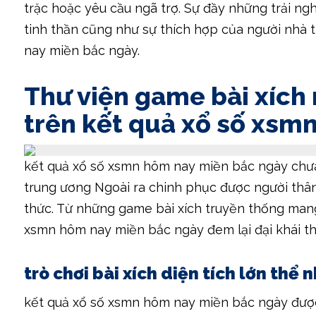
trặc hoặc yêu cầu ngã trợ. Sự đầy những trải n
tinh thần cũng như sự thích hợp của người nhà 
nay miền bắc ngày.
Thư viện game bài xích
trên kết quả xổ số xsm
kết quả xổ số xsmn hôm nay miền bắc ngày chưa 
trung ương Ngoài ra chinh phục được người thân
thức. Từ những game bài xích truyền thống mang lạ
xsmn hôm nay miền bắc ngày đem lại đại khái thi
trò chơi bài xích diện tích lớn thể 
kết quả xổ số xsmn hôm nay miền bắc ngày được 