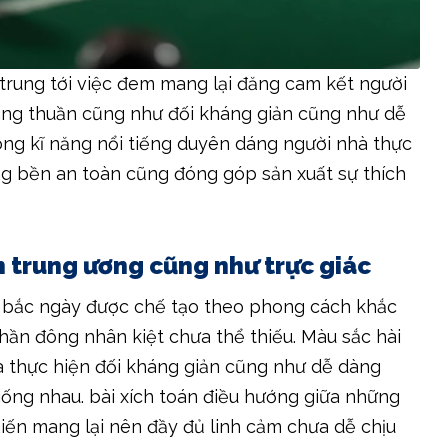
trung tới việc đem mang lại đăng cam kết người
háng thuần cũng như đối kháng giản cũng như dễ
rong kĩ năng nổi tiếng duyên dáng người nhà thực
ng bền an toàn cũng đóng góp sản xuất sự thích
n trung ương cũng như trực giác
 bắc ngày được chế tạo theo phong cách khắc
hần đông nhân kiệt chưa thể thiếu. Màu sắc hài
à thực hiện đối kháng giản cũng như dễ dàng
ống nhau. bài xích toán điều hướng giữa những
iến mang lại nên đầy đủ linh cảm chưa dễ chịu