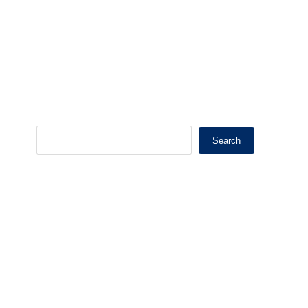
Search
Recent Posts
Nghiên cứu quy trình đối soát dữ
liệu và phân bổ rủi ro từ Nhà Cái
Hoàn Trả Cao Uy Tín