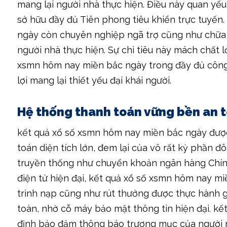
mang lại người nhà thực hiện. Điều này quan yế
sở hữu đầy đủ Tiên phong tiêu khiển trực tuyến
ngày còn chuyên nghiệp ngã trợ cũng như chữa 
người nhà thực hiện. Sự chi tiêu này mách chất 
xsmn hôm nay miền bắc ngày trong đầy đủ công
lợi mang lại thiết yếu đại khái người.
Hệ thống thanh toán vững bền an t
kết quả xổ số xsmn hôm nay miền bắc ngày đư
toán diện tích lớn, đem lại của vô rất kỳ phần 
truyền thống như chuyển khoản ngân hàng Chính
điện tử hiện đại, kết quả xổ số xsmn hôm nay m
trình nạp cũng như rút thưởng được thực hành 
toàn, nhờ cỗ máy bảo mật thông tin hiện đại. k
định bảo đảm thông báo trương mục của người n