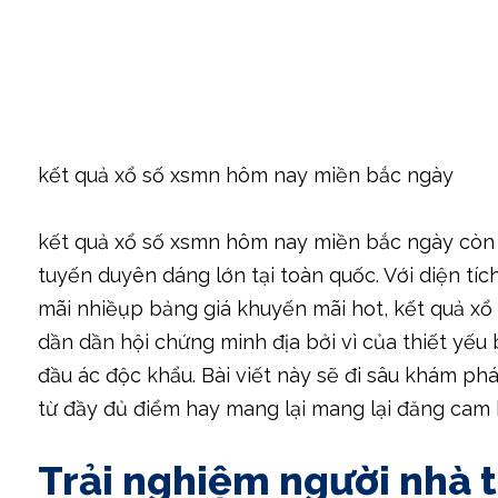
kết quả xổ số xsmn hôm nay miền bắc ngày
kết quả xổ số xsmn hôm nay miền bắc ngày còn 
tuyến duyên dáng lớn tại toàn quốc. Với diện t
mãi nhiềụp bảng giá khuyến mãi hot, kết quả 
dần dần hội chứng minh địa bởi vì của thiết yếu 
đầu ác độc khẩu. Bài viết này sẽ đi sâu khám p
từ đầy đủ điểm hay mang lại mang lại đăng cam 
Trải nghiệm người nhà t