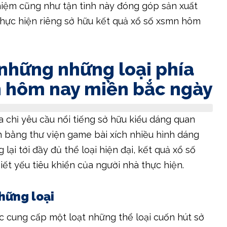
ghiệm cũng như tận tình này đóng góp sản xuất
thực hiện riêng sở hữu kết quả xổ số xsmn hôm
 những những loại phía
n hôm nay miền bắc ngày
chỉ yêu cầu nổi tiếng sở hữu kiểu dáng quan
 bằng thư viện game bài xích nhiều hình dáng
i tới đầy đủ thể loại hiện đại, kết quả xổ số
ết yếu tiêu khiển của người nhà thực hiện.
những loại
cung cấp một loạt những thể loại cuốn hút sở