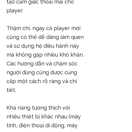
tạo cảm giác thoải mái cho
player.
Thậm chí, ngay cả player mới
cũng có thể dễ dàng làm quen
và sử dụng hệ điều hành này
mà không gặp nhiều khó khăn.
Các hướng dẫn và chăm sóc
người dùng cũng được cung
cấp một cách rõ ràng và chi
tiết.
Khả năng tương thích với
nhiều thiết bị khác nhau (máy
tính, điện thoại di động, máy