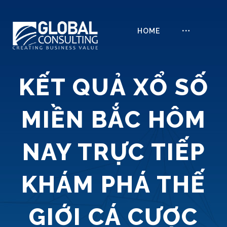
HOME
KẾT QUẢ XỔ SỐ
MIỀN BẮC HÔM
NAY TRỰC TIẾP
KHÁM PHÁ THẾ
GIỚI CÁ CƯỢC