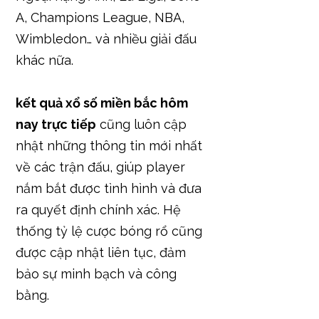
A, Champions League, NBA,
Wimbledon… và nhiều giải đấu
khác nữa.
kết quả xổ số miền bắc hôm
nay trực tiếp
cũng luôn cập
nhật những thông tin mới nhất
về các trận đấu, giúp player
nắm bắt được tình hình và đưa
ra quyết định chính xác. Hệ
thống tỷ lệ cược bóng rổ cũng
được cập nhật liên tục, đảm
bảo sự minh bạch và công
bằng.