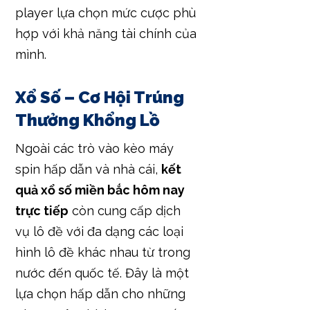
player lựa chọn mức cược phù
hợp với khả năng tài chính của
mình.
Xổ Số – Cơ Hội Trúng
Thưởng Khổng Lồ
Ngoài các trò vào kèo máy
spin hấp dẫn và nhà cái,
kết
quả xổ số miền bắc hôm nay
trực tiếp
còn cung cấp dịch
vụ lô đề với đa dạng các loại
hình lô đề khác nhau từ trong
nước đến quốc tế. Đây là một
lựa chọn hấp dẫn cho những