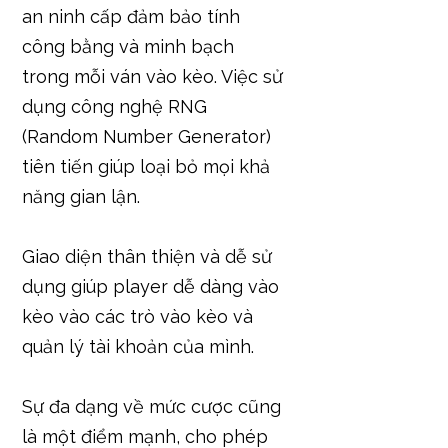
an ninh cấp đảm bảo tính
công bằng và minh bạch
trong mỗi ván vào kèo. Việc sử
dụng công nghệ RNG
(Random Number Generator)
tiên tiến giúp loại bỏ mọi khả
năng gian lận.
Giao diện thân thiện và dễ sử
dụng giúp player dễ dàng vào
kèo vào các trò vào kèo và
quản lý tài khoản của mình.
Sự đa dạng về mức cược cũng
là một điểm mạnh, cho phép