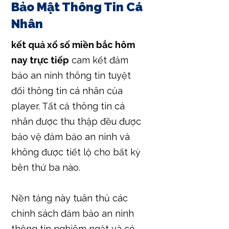
Bảo Mật Thông Tin Cá
Nhân
kết quả xổ số miền bắc hôm
nay trực tiếp
cam kết đảm
bảo an ninh thông tin tuyệt
đối thông tin cá nhân của
player. Tất cả thông tin cá
nhân được thu thập đều được
bảo vệ đảm bảo an ninh và
không được tiết lộ cho bất kỳ
bên thứ ba nào.
Nền tảng này tuân thủ các
chính sách đảm bảo an ninh
thông tin nghiêm ngặt và có