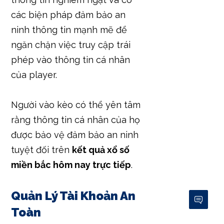
các biện pháp đảm bảo an
ninh thông tin mạnh mẽ để
ngăn chặn việc truy cập trái
phép vào thông tin cá nhân
của player.
Người vào kèo có thể yên tâm
rằng thông tin cá nhân của họ
được bảo vệ đảm bảo an ninh
tuyệt đối trên
kết quả xổ số
miền bắc hôm nay trực tiếp
.
Quản Lý Tài Khoản An
Toàn