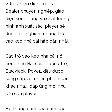
Với sự hiện diện của các
Dealer chuyên nghiệp, giao
diện sống động và chất lượng
hình ảnh xuất sắc, player sẽ
được trải nghiệm những trò
vào kèo nhà cái hấp dẫn nhất.
Các trò vào kèo nhà cái nổi
tiếng như Baccarat, Roulette,
Blackjack, Poker… đều được
cung cấp với nhiều phiên bản
khác nhau, đáp ứng mọi nhu
cầu của player.
Hệ thống đảm bảo đảm bảo