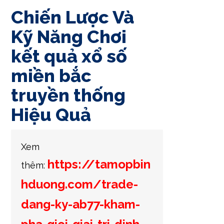
Chiến Lược Và
Kỹ Năng Chơi
kết quả xổ số
miền bắc
truyền thống
Hiệu Quả
Xem
https://tamopbin
thêm:
hduong.com/trade-
dang-ky-ab77-kham-