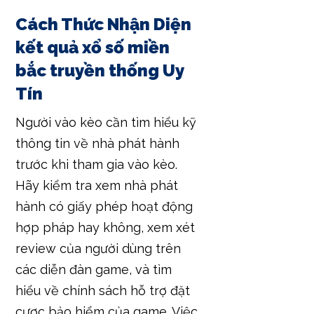
Cách Thức Nhận Diện
kết quả xổ số miền
bắc truyền thống Uy
Tín
Người vào kèo cần tìm hiểu kỹ
thông tin về nhà phát hành
trước khi tham gia vào kèo.
Hãy kiểm tra xem nhà phát
hành có giấy phép hoạt động
hợp pháp hay không, xem xét
review của người dùng trên
các diễn đàn game, và tìm
hiểu về chính sách hỗ trợ đặt
cược bảo hiểm của game. Việc