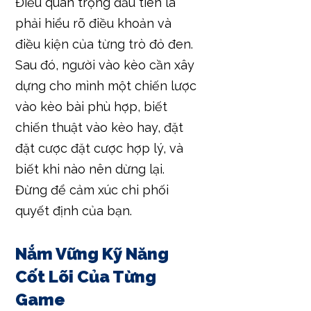
Điều quan trọng đầu tiên là
phải hiểu rõ điều khoản và
điều kiện của từng trò đỏ đen.
Sau đó, người vào kèo cần xây
dựng cho mình một chiến lược
vào kèo bài phù hợp, biết
chiến thuật vào kèo hay, đặt
đặt cược đặt cược hợp lý, và
biết khi nào nên dừng lại.
Đừng để cảm xúc chi phối
quyết định của bạn.
Nắm Vững Kỹ Năng
Cốt Lõi Của Từng
Game