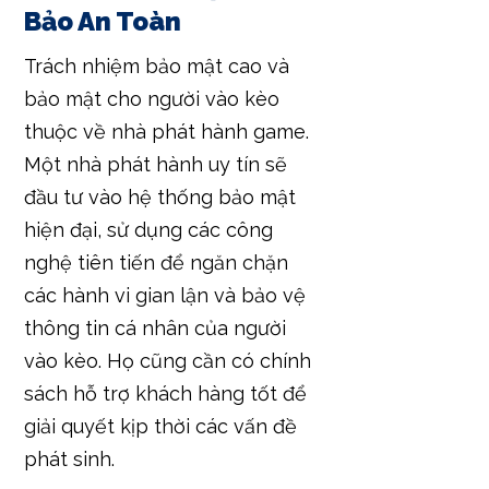
Bảo An Toàn
Trách nhiệm bảo mật cao và
bảo mật cho người vào kèo
thuộc về nhà phát hành game.
Một nhà phát hành uy tín sẽ
đầu tư vào hệ thống bảo mật
hiện đại, sử dụng các công
nghệ tiên tiến để ngăn chặn
các hành vi gian lận và bảo vệ
thông tin cá nhân của người
vào kèo. Họ cũng cần có chính
sách hỗ trợ khách hàng tốt để
giải quyết kịp thời các vấn đề
phát sinh.