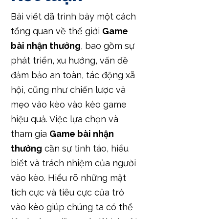
Bài viết đã trình bày một cách
tổng quan về thế giới
Game
bài nhận thưởng
, bao gồm sự
phát triển, xu hướng, vấn đề
đảm bảo an toàn, tác động xã
hội, cũng như chiến lược và
mẹo vào kèo vào kèo game
hiệu quả. Việc lựa chọn và
tham gia
Game bài nhận
thưởng
cần sự tỉnh táo, hiểu
biết và trách nhiệm của người
vào kèo. Hiểu rõ những mặt
tích cực và tiêu cực của trò
vào kèo giúp chúng ta có thể