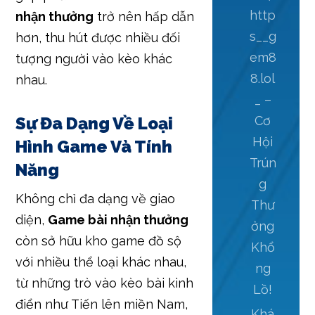
http
nhận thưởng
trở nên hấp dẫn
s__g
hơn, thu hút được nhiều đối
em8
tượng người vào kèo khác
8.lol
nhau.
_ –
Sự Đa Dạng Về Loại
Cơ
Hội
Hình Game Và Tính
Trún
Năng
g
Không chỉ đa dạng về giao
Thư
diện,
Game bài nhận thưởng
ởng
còn sở hữu kho game đồ sộ
Khổ
với nhiều thể loại khác nhau,
ng
từ những trò vào kèo bài kinh
Lồ!
điển như Tiến lên miền Nam,
Khá