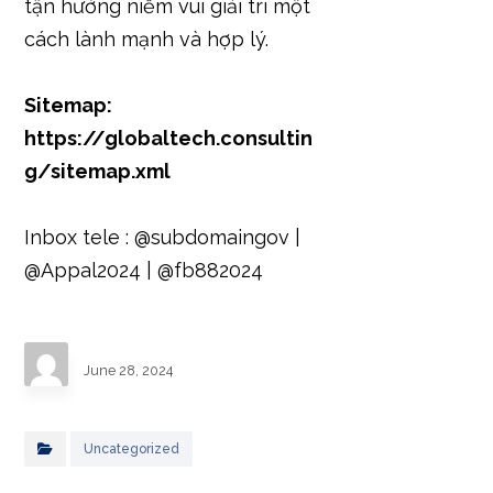
tận hưởng niềm vui giải trí một
cách lành mạnh và hợp lý.
Sitemap:
https://globaltech.consultin
g/sitemap.xml
Inbox tele : @subdomaingov |
@Appal2024 | @fb882024
June 28, 2024
Uncategorized