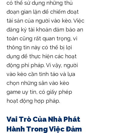
có thể sử dụng những thủ
đoạn gian lận để chiếm đoạt
tài sản của người vào kèo. Việc
đăng ký tài khoản đảm bảo an
toàn cũng rất quan trọng, vì
thông tin này có thể bị lợi
dụng để thực hiện các hoạt
động phi pháp. Vì vậy, người
vào kèo cần tỉnh táo và lựa
chọn những sân vào kèo
game uy tín, có giấy phép
hoạt động hợp pháp.
Vai Trò Của Nhà Phát
Hành Trong Việc Đảm