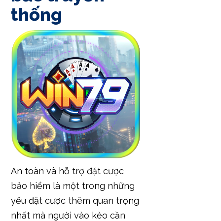
thống
An toàn và hỗ trợ đặt cược
bảo hiểm là một trong những
yếu đặt cược thêm quan trọng
nhất mà người vào kèo cần