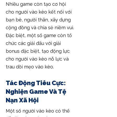
Nhiều game còn tạo cơ hội
cho người vào kèo kết nối với
bạn bè, người thân, xây dựng
cộng đồng và chia sẻ niềm vui.
Đặc biệt, một số game còn tổ
chức các giải đấu với giải
bonus đặc biệt, tạo động lực
cho người vào kèo nỗ lực và
trau dồi mẹo vào kèo.
Tác Động Tiêu Cực:
Nghiện Game Và Tệ
Nạn Xã Hội
Một số người vào kèo có thể