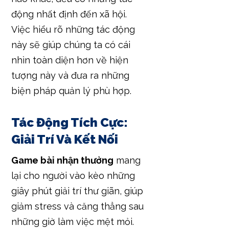
động nhất định đến xã hội.
Việc hiểu rõ những tác động
này sẽ giúp chúng ta có cái
nhìn toàn diện hơn về hiện
tượng này và đưa ra những
biện pháp quản lý phù hợp.
Tác Động Tích Cực:
Giải Trí Và Kết Nối
Game bài nhận thưởng
mang
lại cho người vào kèo những
giây phút giải trí thư giãn, giúp
giảm stress và căng thẳng sau
những giờ làm việc mệt mỏi.