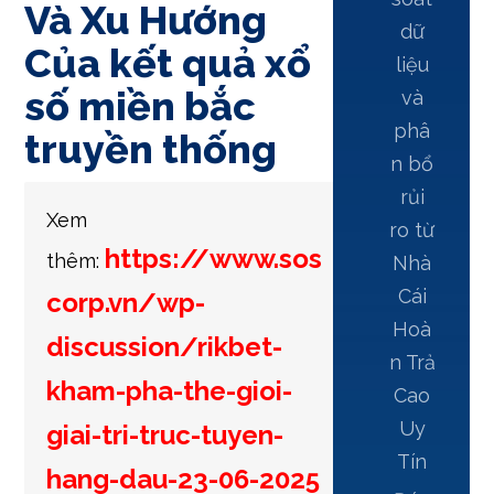
Và Xu Hướng
dữ
Của kết quả xổ
liệu
số miền bắc
và
phâ
truyền thống
n bổ
rủi
Xem
ro từ
https://www.sos
thêm:
Nhà
Cái
corp.vn/wp-
Hoà
discussion/rikbet-
n Trả
kham-pha-the-gioi-
Cao
Uy
giai-tri-truc-tuyen-
Tín
hang-dau-23-06-2025