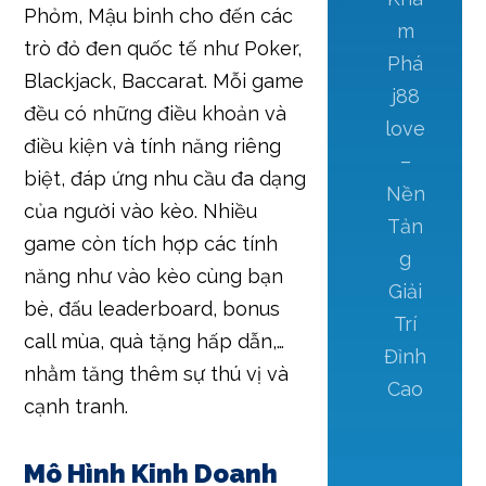
Phỏm, Mậu binh cho đến các
m
trò đỏ đen quốc tế như Poker,
Phá
Blackjack, Baccarat. Mỗi game
j88
đều có những điều khoản và
love
điều kiện và tính năng riêng
–
biệt, đáp ứng nhu cầu đa dạng
Nền
của người vào kèo. Nhiều
Tản
game còn tích hợp các tính
g
năng như vào kèo cùng bạn
Giải
bè, đấu leaderboard, bonus
Trí
call mùa, quà tặng hấp dẫn,…
Đỉnh
nhằm tăng thêm sự thú vị và
Cao
cạnh tranh.
Mô Hình Kinh Doanh