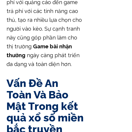
phí với quảng cáo đến game
trả phí với các tính năng cao
thủ, tạo ra nhiều lựa chọn cho
người vào kèo. Sự cạnh tranh
này cũng góp phần làm cho
thị trường
Game bài nhận
thưởng
ngày càng phát triển
đa dạng và toàn diện hơn.
Vấn Đề An
Toàn Và Bảo
Mật Trong kết
quả xổ số miền
bắc truyền