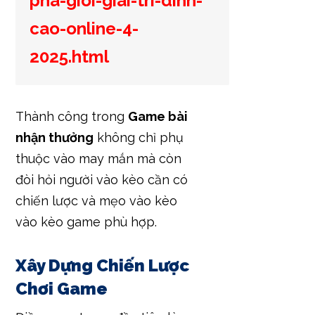
pha-gioi-giai-tri-dinh-
cao-online-4-
2025.html
Thành công trong
Game bài
nhận thưởng
không chỉ phụ
thuộc vào may mắn mà còn
đòi hỏi người vào kèo cần có
chiến lược và mẹo vào kèo
vào kèo game phù hợp.
Xây Dựng Chiến Lược
Chơi Game