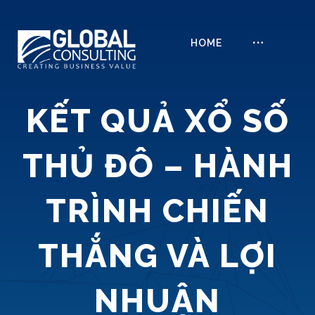
HOME
KẾT QUẢ XỔ SỐ
THỦ ĐÔ – HÀNH
TRÌNH CHIẾN
THẮNG VÀ LỢI
NHUẬN