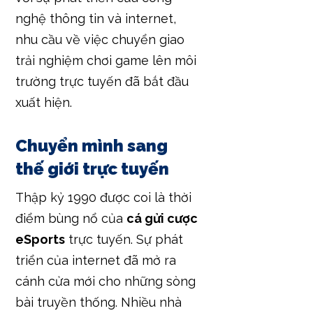
nghệ thông tin và internet,
nhu cầu về việc chuyển giao
trải nghiệm chơi game lên môi
trường trực tuyến đã bắt đầu
xuất hiện.
Chuyển mình sang
thế giới trực tuyến
Thập kỷ 1990 được coi là thời
điểm bùng nổ của
cá gửi cược
eSports
trực tuyến. Sự phát
triển của internet đã mở ra
cánh cửa mới cho những sòng
bài truyền thống. Nhiều nhà