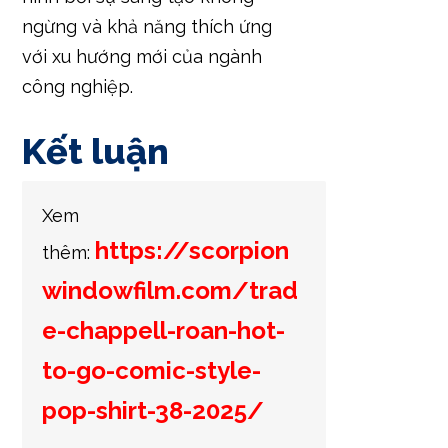
ngừng và khả năng thích ứng
với xu hướng mới của ngành
công nghiệp.
Kết luận
Xem
https://scorpion
thêm:
windowfilm.com/trad
e-chappell-roan-hot-
to-go-comic-style-
pop-shirt-38-2025/