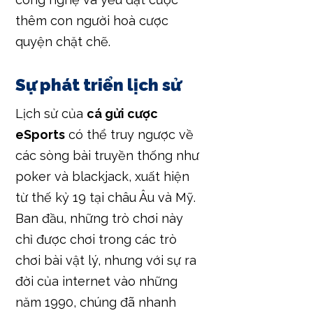
thêm con người hoà cược
quyện chặt chẽ.
Sự phát triển lịch sử
Lịch sử của
cá gửi cược
eSports
có thể truy ngược về
các sòng bài truyền thống như
poker và blackjack, xuất hiện
từ thế kỷ 19 tại châu Âu và Mỹ.
Ban đầu, những trò chơi này
chỉ được chơi trong các trò
chơi bài vật lý, nhưng với sự ra
đời của internet vào những
năm 1990, chúng đã nhanh