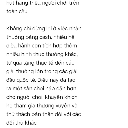
hút hàng triệu người chơi trên
toàn cầu.
Không chỉ dừng lại ở việc nhận
thưởng bằng cash, nhiều hệ
điều hành còn tích hợp thêm
nhiều hình thức thưởng khác,
từ quà tặng thực tế đến các
giải thưởng lớn trong các giải
đấu quốc tế. Điều này đã tạo
ra một sân chơi hấp dẫn hơn
cho người chơi, khuyến khích
họ tham gia thường xuyên và
thử thách bản thân đối với các
đối thủ khác.