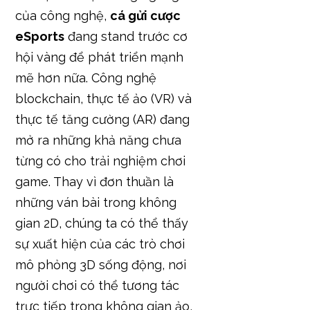
của công nghệ,
cá gửi cược
eSports
đang stand trước cơ
hội vàng để phát triển mạnh
mẽ hơn nữa. Công nghệ
blockchain, thực tế ảo (VR) và
thực tế tăng cường (AR) đang
mở ra những khả năng chưa
từng có cho trải nghiệm chơi
game. Thay vì đơn thuần là
những ván bài trong không
gian 2D, chúng ta có thể thấy
sự xuất hiện của các trò chơi
mô phỏng 3D sống động, nơi
người chơi có thể tương tác
trực tiếp trong không gian ảo,