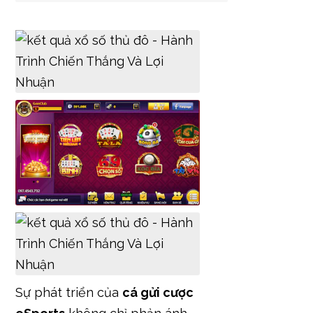
Sự phát triển của
cá gửi cược