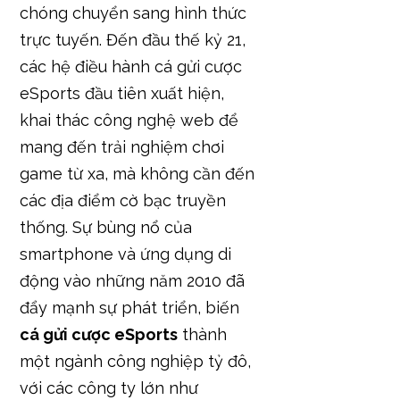
chóng chuyển sang hình thức
trực tuyến. Đến đầu thế kỷ 21,
các hệ điều hành cá gửi cược
eSports đầu tiên xuất hiện,
khai thác công nghệ web để
mang đến trải nghiệm chơi
game từ xa, mà không cần đến
các địa điểm cờ bạc truyền
thống. Sự bùng nổ của
smartphone và ứng dụng di
động vào những năm 2010 đã
đẩy mạnh sự phát triển, biến
cá gửi cược eSports
thành
một ngành công nghiệp tỷ đô,
với các công ty lớn như