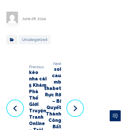
June 28, 2024
Uncategorized
Next
Previous
soi
kèo
cau
nha cái
mb
5 Khám
thabet
Phá
Rực Rỡ
Thế
– Bí
Giới
Quyết
Truyện
Thành
Tranh
Công
Online
Bất
– Trải