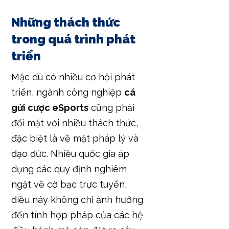
Những thách thức
trong quá trình phát
triển
Mặc dù có nhiều cơ hội phát
triển, ngành công nghiệp
cá
gửi cược eSports
cũng phải
đối mặt với nhiều thách thức,
đặc biệt là về mặt pháp lý và
đạo đức. Nhiều quốc gia áp
dụng các quy định nghiêm
ngặt về cờ bạc trực tuyến,
điều này không chỉ ảnh hưởng
đến tính hợp pháp của các hệ