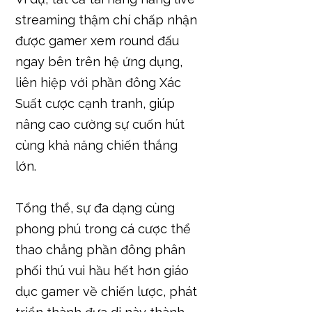
streaming thậm chí chấp nhận
được gamer xem round đấu
ngay bên trên hệ ứng dụng,
liên hiệp với phần đông Xác
Suất cược cạnh tranh, giúp
nâng cao cường sự cuốn hút
cùng khả năng chiến thắng
lớn.
Tổng thể, sự đa dạng cùng
phong phú trong cá cược thể
thao chẳng phần đông phân
phối thú vui hầu hết hơn giáo
dục gamer về chiến lược, phát