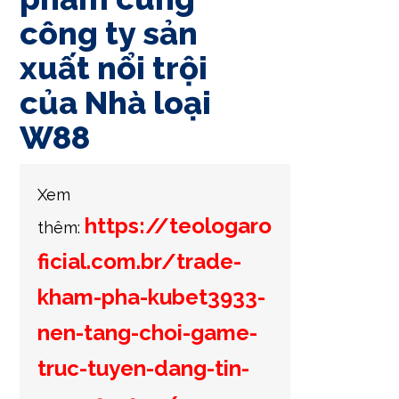
công ty sản
xuất nổi trội
của Nhà loại
W88
Xem
https://teologaro
thêm:
ficial.com.br/trade-
kham-pha-kubet3933-
nen-tang-choi-game-
truc-tuyen-dang-tin-