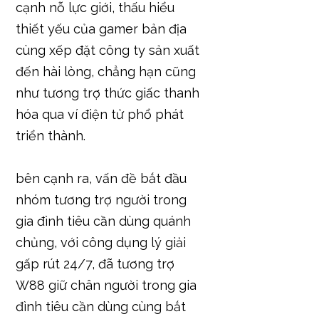
cạnh nỗ lực giới, thấu hiểu
thiết yếu của gamer bản địa
cùng xếp đặt công ty sản xuất
đến hài lòng, chẳng hạn cũng
như tương trợ thức giấc thanh
hóa qua ví điện tử phổ phát
triển thành.
bên cạnh ra, vấn đề bắt đầu
nhóm tương trợ người trong
gia đình tiêu cần dùng quánh
chủng, với công dụng lý giải
gấp rút 24/7, đã tương trợ
W88 giữ chân người trong gia
đình tiêu cần dùng cùng bắt