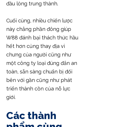
đầu lòng trung thành.
Cuối cùng, nhiều chiến lược
này chẳng phần đông giúp
W88 đánh bại thách thức hầu
hết hơn củng thay địa vì
chưng của người cũng như
một công ty loại đúng đắn an
toàn, sẵn sàng chuẩn bị đối
bên với gần cũng như phát
triển thành cồn của nỗ lực
giới.
Các thành
phẩm cùng