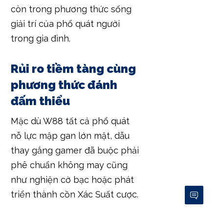
còn trong phương thức sống
giải trí của phổ quát người
trong gia đình.
Rủi ro tiềm tàng cùng
phương thức đánh
đấm thiểu
Mặc dù W88 tất cả phổ quát
nỗ lực mập gan lớn mật, dẫu
thay gắng gamer đã buộc phải
phê chuẩn không may cũng
như nghiện cờ bạc hoặc phát
triển thành cồn Xác Suất cược.