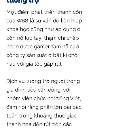
tương trợ
Một điểm phát triển thành cồn
của W88 là sự vấn đề liên hiệp
khoa học cũng như áp dụng di
cồn nỗ lực tay, thậm chí chấp
nhận được gamer tầm nã cập
công ty sản xuất ở bất kì chỗ
nào với gia tốc gấp rút.
Dịch vụ tương trợ người trong
gia đình tiêu cần dùng, với
nhóm viên chức nói tiếng Việt,
đảm nói rằng phần lớn bài bác
toán trong khoảng thức giấc
thanh hóa đến rút tiền các