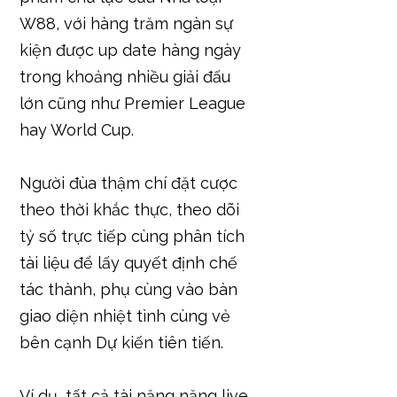
W88, với hàng trăm ngàn sự
kiện được up date hàng ngày
trong khoảng nhiều giải đấu
lớn cũng như Premier League
hay World Cup.
Người đùa thậm chí đặt cược
theo thời khắc thực, theo dõi
tỷ số trực tiếp cùng phân tích
tài liệu để lấy quyết định chế
tác thành, phụ cùng vào bàn
giao diện nhiệt tình cùng vẻ
bên cạnh Dự kiến tiên tiến.
Ví dụ, tất cả tài năng năng live