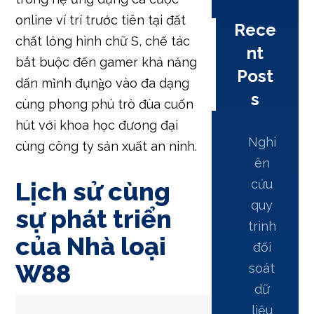
online ví trí trước tiên tại đất
Rece
chất lỏng hình chữ S, chế tác
nt
bắt buộc đến gamer khả năng
Post
dấn mình đụng̀o vào đa dạng
s
cùng phong phú trò đùa cuốn
hút với khoa học đương đại
Nghi
cùng công ty sản xuất an ninh.
ên
Lịch sử cùng
cứu
quy
sự phát triển
trình
của Nhà loại
đối
W88
soát
dữ
liệu