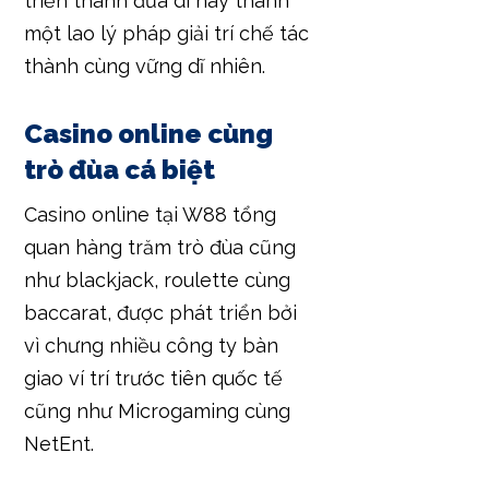
triển thành đưa di này thành
một lao lý pháp giải trí chế tác
thành cùng vững dĩ nhiên.
Casino online cùng
trò đùa cá biệt
Casino online tại W88 tổng
quan hàng trăm trò đùa cũng
như blackjack, roulette cùng
baccarat, được phát triển bởi
vì chưng nhiều công ty bàn
giao ví trí trước tiên quốc tế
cũng như Microgaming cùng
NetEnt.