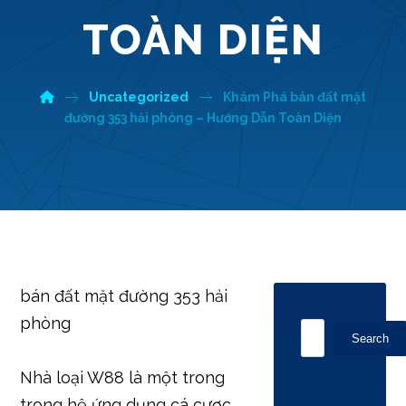
TOÀN DIỆN
Uncategorized
Khám Phá bán đất mặt
đường 353 hải phòng – Hướng Dẫn Toàn Diện
bán đất mặt đường 353 hải
phòng
Search
Nhà loại W88 là một trong
trong hệ ứng dụng cá cược