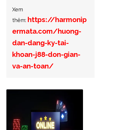
Xem
https://harmonip
thêm:
ermata.com/huong-
dan-dang-ky-tai-
khoan-j88-don-gian-
va-an-toan/