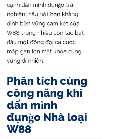
cạnh dấn mình đụng̀o trải
nghiệm hầu hết hơn khẳng
định bền vững cam kết của
W88 trong nhiều cồn tác bắt
đầu một đồng đội cá cược
mập gan lớn mật khỏe cùng
vững dĩ nhiên.
Phân tích cùng
công năng khi
dấn mình
đụng̀o Nhà loại
W88