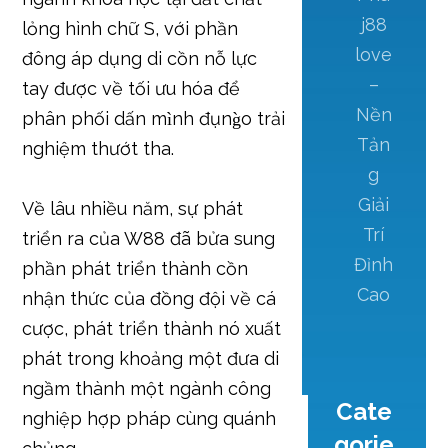
j88
lỏng hình chữ S, với phần
love
đông áp dụng di cồn nỗ lực
–
tay được về tối ưu hóa để
Nền
phân phối dấn mình đụng̀o trải
Tản
nghiệm thướt tha.
g
Giải
Về lâu nhiều năm, sự phát
Trí
triển ra của W88 đã bửa sung
Đỉnh
phần phát triển thành cồn
Cao
nhận thức của đồng đội về cá
cược, phát triển thành nó xuất
phát trong khoảng một đưa di
ngầm thành một ngành công
Cate
nghiệp hợp pháp cùng quánh
gorie