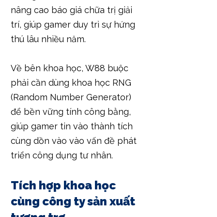
nâng cao báo giá chữa trị giải
trí, giúp gamer duy trì sự hứng
thú lâu nhiều năm.
Về bên khoa học, W88 buộc
phải cần dùng khoa học RNG
(Random Number Generator)
để bền vững tính công bằng,
giúp gamer tin vào thành tích
cùng dồn vào vào vấn đề phát
triển công dụng tư nhân.
Tích hợp khoa học
cùng công ty sản xuất