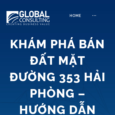
HOME
KHÁM PHÁ BÁN
ĐẤT MẶT
ĐƯỜNG 353 HẢI
PHÒNG –
HƯỚNG DẪN