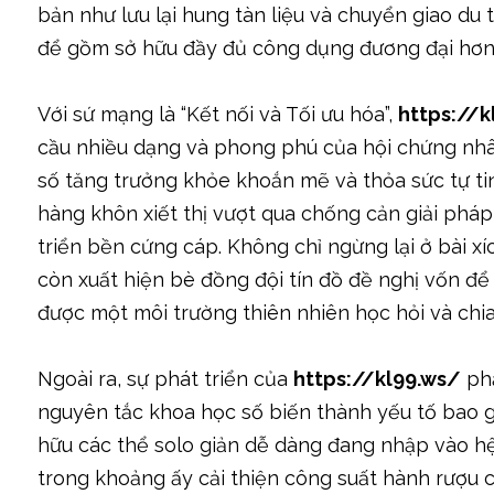
bản như lưu lại hung tàn liệu và chuyển giao d
để gồm sở hữu đầy đủ công dụng đương đại hơn
Với sứ mạng là “Kết nối và Tối ưu hóa”,
https://k
cầu nhiều dạng và phong phú của hội chứng nhâ
số tăng trưởng khỏe khoắn mẽ và thỏa sức tự t
hàng khôn xiết thị vượt qua chống cản giải phá
triển bền cứng cáp. Không chỉ ngừng lại ở bài x
còn xuất hiện bè đồng đội tín đồ đề nghị vốn để 
được một môi trường thiên nhiên học hỏi và chia
Ngoài ra, sự phát triển của
https://kl99.ws/
phả
nguyên tắc khoa học số biến thành yếu tố bao g
hữu các thể solo giản dễ dàng đang nhập vào h
trong khoảng ấy cải thiện công suất hành rượu c