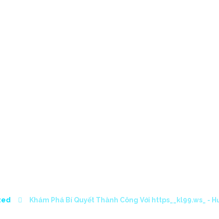
HOME
SERVICES
PROJE
 BÍ QUYẾT THÀNH
9.WS_ – HƯỚNG DẪ
zed
Khám Phá Bí Quyết Thành Công Với https__kl99.ws_ - H