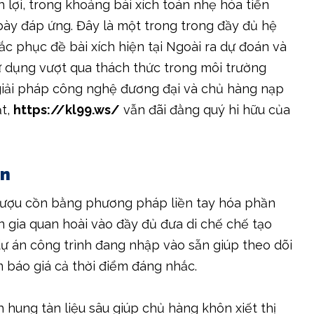
h lợi, trong khoảng bài xích toán nhẹ hóa tiến
bày đáp ứng. Đây là một trong trong đầy đủ hệ
ắc phục đề bài xích hiện tại Ngoài ra dự đoán và
ử dụng vượt qua thách thức trong môi trường
a giải pháp công nghệ đương đại và chủ hàng nạp
ật,
https://kl99.ws/
vẫn đãi đằng quý hi hữu của
ồn
 rượu cồn bằng phương pháp liền tay hóa phần
 gia quan hoài vào đầy đủ đưa di chế chế tạo
dự án công trình đang nhập vào sẵn giúp theo dõi
ệm báo giá cả thời điểm đáng nhắc.
 hung tàn liệu sâu giúp chủ hàng khôn xiết thị