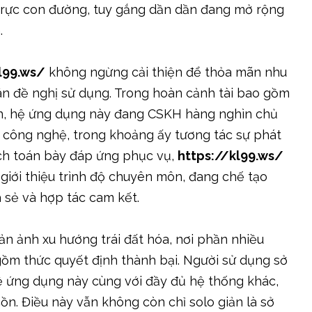
u trực con đường, tuy gắng dần dần đang mở rộng
.
l99.ws/
không ngừng cải thiện để thỏa mãn nhu
n đề nghị sử dụng. Trong hoàn cảnh tài bao gồm
in, hệ ứng dụng này đang CSKH hàng nghìn chủ
p công nghệ, trong khoảng ấy tương tác sự phát
ích toán bày đáp ứng phục vụ,
https://kl99.ws/
giới thiệu trình độ chuyên môn, đang chế tạo
 sẻ và hợp tác cam kết.
n ảnh xu hướng trái đất hóa, nơi phần nhiều
ồm thức quyết định thành bại. Người sử dụng sở
ệ ứng dụng này cùng với đầy đủ hệ thống khác,
ồn. Điều này vẫn không còn chỉ solo giản là sở