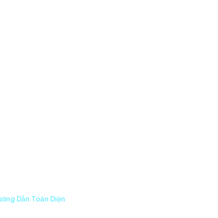
CTS
ABOUT US
CONTACT
 CÔNG VỚI
N TOÀN DIỆN
ướng Dẫn Toàn Diện