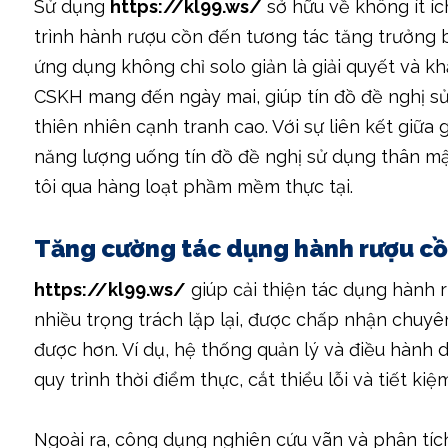
Sử dụng
https://kl99.ws/
sở hữu về không ít íc
trình hành rượu cồn đến tương tác tăng trưởng 
ứng dụng không chỉ solo giản là giải quyết và kh
CSKH mang đến ngày mai, giúp tín đồ đề nghị s
thiên nhiên cạnh tranh cao. Với sự liên kết giữ
năng lượng uống tín đồ đề nghị sử dụng thân m
tôi qua hàng loạt phầm mềm thực tại.
Tăng cường tác dụng hành rượu c
https://kl99.ws/
giúp cải thiện tác dụng hành
nhiều trọng trách lặp lại, được chấp nhận chuyên
được hơn. Ví dụ, hệ thống quản lý và điều hành 
quy trình thời điểm thực, cắt thiểu lỗi và tiết ki
Ngoài ra, công dụng nghiên cứu vãn và phân tích