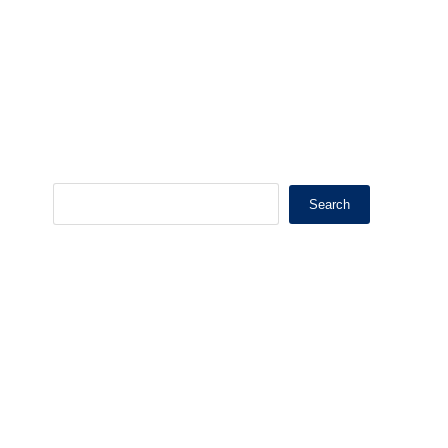
Search
Recent Posts
Nghiên cứu quy trình đối soát dữ
liệu và phân bổ rủi ro từ Nhà Cái
Hoàn Trả Cao Uy Tín