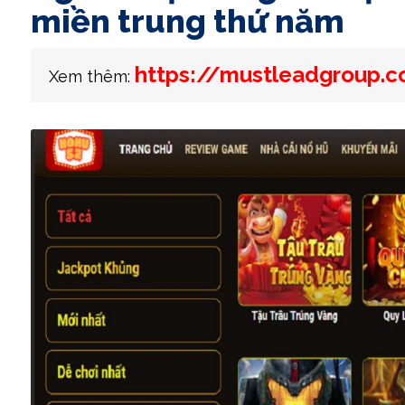
miền trung thứ năm
https://mustleadgroup.
Xem thêm: