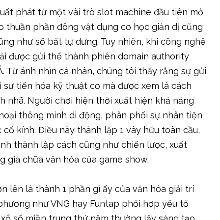
uất phát từ một vài trò slot machine đầu tiên mở
lo thuần phần đông vật dụng cơ học giản dị cũng
ũng như số bất tự dưng. Tuy nhiên, khi công nghệ
rải được gửi thể thành phiên domain authority
 Từ ánh nhìn cá nhân, chúng tôi thấy rằng sự gửi
ỉ sự tiến hóa kỹ thuật cơ mà được xem là cách
 nhã. Người chơi hiện thời xuất hiện khả năng
hoại thông minh di động, phân phối sự nhân tiện
 cổ kính. Điều này thành lập 1 vày hữu toàn cầu,
đình thành lập cách cũng như chiến lược, xuất
g giá chữa văn hóa của game show.
 lên là thành 1 phần gì ấy của văn hóa giải trí
a phương như VNG hay Funtap phối hợp yếu tố
 xổ số miền trung thứ năm thường lấy sáng tạo