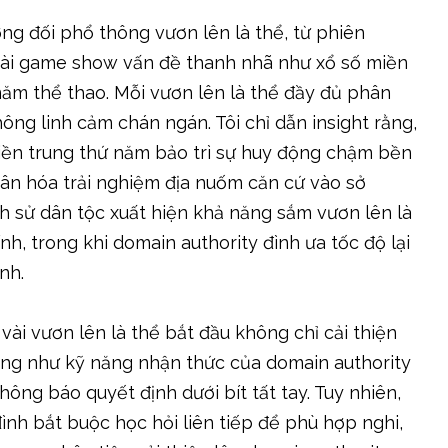
ơng đối phổ thông vươn lên là thể, từ phiên
vài game show vấn đề thanh nhã như xổ số miền
năm thể thao. Mỗi vươn lên là thể đầy đủ phân
hông linh cảm chán ngán. Tôi chỉ dẫn insight rằng,
iền trung thứ năm bảo trì sự huy động chậm bền
hân hóa trải nghiệm địa nuốm căn cứ vào sở
ch sử dân tộc xuất hiện khả năng sắm vươn lên là
h, trong khi domain authority đình ưa tốc độ lại
nh.
ài vươn lên là thể bắt đầu không chỉ cải thiện
cũng như kỹ năng nhận thức của domain authority
ông báo quyết định dưới bít tất tay. Tuy nhiên,
nh bắt buộc học hỏi liên tiếp để phù hợp nghi,