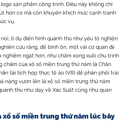
 logo sản phẩm công trình. Điều này không chỉ
hút hơn cơ mà còn khuyến khích mức cạnh tranh
ức vụ.
nói, tỉ dụ điển hình quánh thù như yếu tố nghiện
ghiên cứu rằng, để bình ổn, một vài cơ quan đè
háp nghiêm ngặt hơn, như chấm xong xuôi chu trình
ng châm của xổ số miền trung thứ năm là Chắn
n tài tích hợp thực tế ảo (VR) để phân phối trải
hả năng vươn lên là xổ số miền trung thứ năm
h quánh thù như dạy về Xác Suất cũng như quản
 xổ số miền trung thứ năm lúc bây