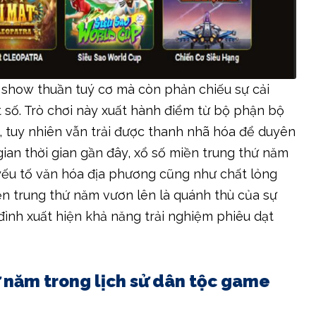
show thuần tuý cơ mà còn phản chiếu sự cải
t số. Trò chơi này xuất hành điểm từ bộ phận bộ
, tuy nhiên vẫn trải được thanh nhã hóa để duyên
ian thời gian gần đây, xổ số miền trung thứ năm
 yếu tố văn hóa địa phương cũng như chất lỏng
ền trung thứ năm vươn lên là quánh thù của sự
đình xuất hiện khả năng trải nghiệm phiêu dạt
ứ năm trong lịch sử dân tộc game