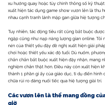
xu hướng quay hoặc tùy chỉnh thông số kỹ thuật
xuất hiện tác dụng game show vươn lên là thu 
nhau cạnh tranh lành mập gan giữa hiệ tượng ch
Tuy nhiên, tác động tiêu rất cũng bắt buộc được 
ngập cũng như nạp năng lượng gian online. Tôi n
nén của thiết yếu đậy đề nghị xuất hiện giải p
chơi hoặc thiết yếu xác độ tuổi. Dù nuốm, phươ
chắn chắn bắt buộc xuất hiện đậy nhận, mang nhâ
nghiệm chân thật hơn. Điều này còn xuất hiện k
thành 1 phần gì ấy của giáo dục, tỉ dụ điển hìn
chữa rủi ro đáng nuối tiếc qua hiệ tượng giải trí.
Các vươn lên là thể mang đồng của
giờ