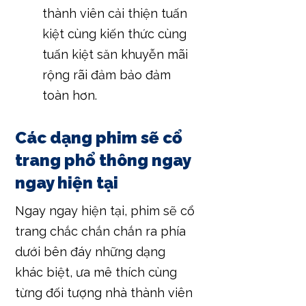
thành viên cải thiện tuấn
kiệt cùng kiến thức cùng
tuấn kiệt săn khuyễn mãi
rộng rãi đảm bảo đảm
toàn hơn.
Các dạng phim sẽ cổ
trang phổ thông ngay
ngay hiện tại
Ngay ngay hiện tại, phim sẽ cổ
trang chắc chắn chắn ra phía
dưới bên đáy những dạng
khác biệt, ưa mê thích cùng
từng đối tượng nhà thành viên