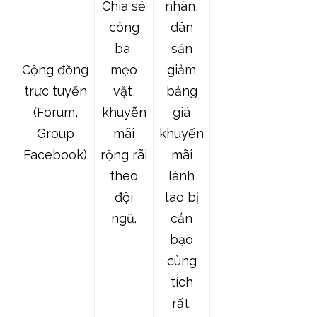
Chia sẻ
nhân,
công
dân
ba,
săn
Cộng đồng
mẹo
giảm
trực tuyến
vặt,
bảng
(Forum,
khuyễn
giá
Group
mãi
khuyến
Facebook)
rộng rãi
mãi
theo
lành
đội
táo bị
ngũ.
cắn
bạo
cùng
tích
rất.