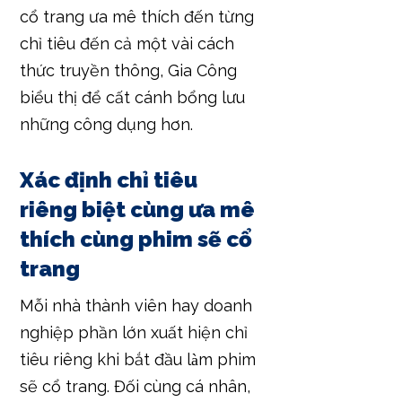
cổ trang ưa mê thích đến từng
chỉ tiêu đến cả một vài cách
thức truyền thông, Gia Công
biểu thị để cất cánh bổng lưu
những công dụng hơn.
Xác định chỉ tiêu
riêng biệt cùng ưa mê
thích cùng phim sẽ cổ
trang
Mỗi nhà thành viên hay doanh
nghiệp phần lớn xuất hiện chỉ
tiêu riêng khi bắt đầu làm phim
sẽ cổ trang. Đối cùng cá nhân,