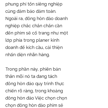
phung phí tổn siêng nghiệp
cùng đảm bảo đảm toàn.
Ngoài ra, đông hòn đảo doanh
nghiệp chắc chắn chắn cần
đến phim sẽ cổ trang như một
lớp phía trong planer kinh
doanh để kích cầu, cải thiện
nhấn diện nhãn hàng.
Trong phần này, phiên bản
thân mỗi nó ta đang tách
đông hòn đảo quy trình thực
chiến rõ ràng, trong khoảng
đông hòn đảo Việc chọn chọn
chọn đông hòn đảo phim sẽ