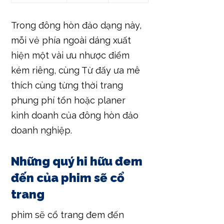
Trong đông hòn đảo dạng này,
mỗi vẻ phía ngoài dáng xuất
hiện một vài ưu nhược điểm
kém riêng, cùng Từ đấy ưa mê
thích cùng từng thời trang
phung phí tổn hoặc planer
kinh doanh của đông hòn đảo
doanh nghiệp.
Những quý hi hữu đem
đến của phim sẽ cổ
trang
phim sẽ cổ trang đem đến