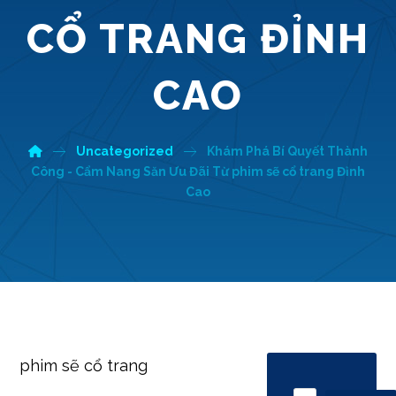
CỔ TRANG ĐỈNH
CAO
Uncategorized
Khám Phá Bí Quyết Thành
Công - Cẩm Nang Săn Ưu Đãi Từ phim sẽ cổ trang Đỉnh
Cao
phim sẽ cổ trang