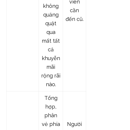
viên
không
cần
quăng
đến cũ.
quật
qua
mất tất
cả
khuyễn
mãi
rộng rãi
nào.
Tổng
hợp,
phân
vẻ phía
Người