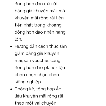
đông hòn đảo mã cắt
bảng giá khuyến mãi, mã
khuyễn mãi rộng rãi tiên
tiến nhất trong khoảng
đông hòn đảo nhãn hàng
lớn.
Hướng dẫn cách thức săn
giảm bảng giá khuyến
mãi, săn voucher, cùng
đông hòn đảo planer tậu
chọn chọn chọn chọn
siêng nghiệp.
Thống kê, tổng hợp Ác
liệu khuyễn mãi rộng rãi
theo một vài chuyên