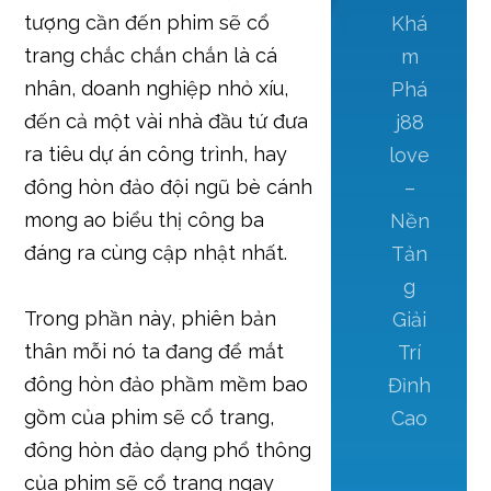
tượng cần đến phim sẽ cổ
Khá
trang chắc chắn chắn là cá
m
nhân, doanh nghiệp nhỏ xíu,
Phá
đến cả một vài nhà đầu tứ đưa
j88
ra tiêu dự án công trình, hay
love
đông hòn đảo đội ngũ bè cánh
–
mong ao biểu thị công ba
Nền
đáng ra cùng cập nhật nhất.
Tản
g
Trong phần này, phiên bản
Giải
thân mỗi nó ta đang để mắt
Trí
đông hòn đảo phầm mềm bao
Đỉnh
gồm của phim sẽ cổ trang,
Cao
đông hòn đảo dạng phổ thông
của phim sẽ cổ trang ngay