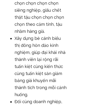
chọn chọn chọn chọn
siêng nghiệp, giấu chết
thật tậu chọn chọn chọn
chọn theo cảm tính, tậu
nhầm hàng giả.
Xây dựng bè cánh biểu
thị đông hòn đảo kinh
nghiệm, giúp đại khái nhà
thành viên lại rộng rãi
tuấn kiệt cùng kiến thức
cùng tuấn kiệt săn giảm
bảng giá khuyến mãi
thành tích trong mỗi cảnh
huống.
Đối cùng doanh nghiệp,