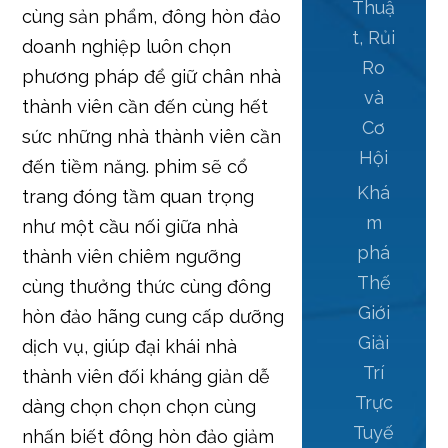
Thuậ
cùng sản phẩm, đông hòn đảo
t, Rủi
doanh nghiệp luôn chọn
Ro
phương pháp để giữ chân nhà
và
thành viên cần đến cùng hết
Cơ
sức những nhà thành viên cần
Hội
đến tiềm năng. phim sẽ cổ
Khá
trang đóng tầm quan trọng
m
như một cầu nối giữa nhà
phá
thành viên chiêm ngưỡng
Thế
cùng thưởng thức cùng đông
Giới
hòn đảo hãng cung cấp dưỡng
Giải
dịch vụ, giúp đại khái nhà
Trí
thành viên đối kháng giản dễ
Trực
dàng chọn chọn chọn cùng
Tuyế
nhấn biết đông hòn đảo giảm