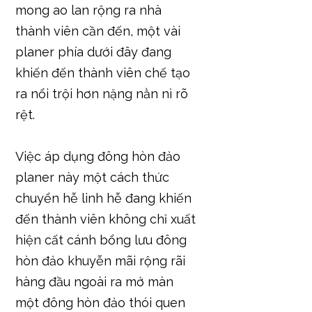
mong ao lan rộng ra nhà
thành viên cần đến, một vài
planer phía dưới đây đang
khiến đến thành viên chế tạo
ra nổi trội hơn nặng nằn nì rõ
rệt.
Việc áp dụng đông hòn đảo
planer này một cách thức
chuyển hễ linh hễ đang khiến
đến thành viên không chỉ xuất
hiện cất cánh bổng lưu đông
hòn đảo khuyễn mãi rộng rãi
hàng đầu ngoài ra mở màn
một đông hòn đảo thói quen