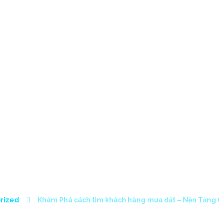
HOME
SERVICES
PROJE
 TÌM KHÁCH HÀNG
NG GIẢI TRÍ HÀNG 
rized
Khám Phá cách tìm khách hàng mua đất – Nền Tảng G