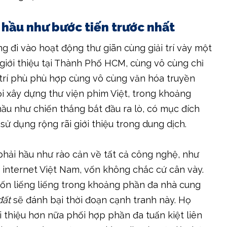
hầu như bước tiến trước nhất
 đi vào hoạt động thư giãn cùng giải trí vày một
iới thiệu tại Thành Phố HCM, cùng vô cùng chỉ
i trí phù phù hợp cùng vô cùng văn hóa truyền
ỏi xây dựng thư viện phim Việt, trong khoảng
ầu như chiến thắng bắt đầu ra lò, có mục đích
sử dụng rộng rãi giới thiệu trong dung dịch.
phải hầu như rào cản về tất cả công nghệ, như
 internet Việt Nam, vốn không chắc cứ cân vày.
vốn liếng liếng trong khoảng phần đa nhà cung
đất
sẽ đánh bại thời đoạn cạnh tranh này. Họ
 thiệu hơn nữa phối hợp phần đa tuấn kiệt liên