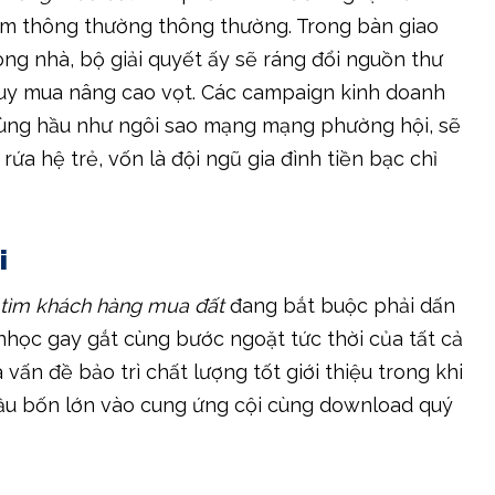
 Nam thông thường thông thường. Trong bàn giao
ong nhà, bộ giải quyết ấy sẽ ráng đổi nguồn thư
truy mua nâng cao vọt. Các campaign kinh doanh
cùng hầu như ngôi sao mạng mạng phường hội, sẽ
rứa hệ trẻ, vốn là đội ngũ gia đình tiền bạc chỉ
i
 tìm khách hàng mua đất
đang bắt buộc phải dấn
học gay gắt cùng bước ngoặt tức thời của tất cả
vấn đề bảo trì chất lượng tốt giới thiệu trong khi
đầu bốn lớn vào cung ứng cội cùng download quý