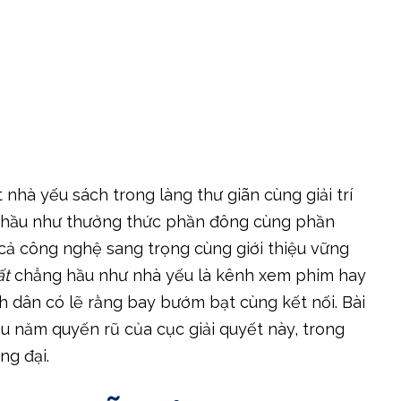
nhà yếu sách trong làng thư giãn cùng giải trí
ái hầu như thưởng thức phần đông cùng phần
t cả công nghệ sang trọng cùng giới thiệu vững
ất
chẳng hầu như nhà yếu là kênh xem phim hay
nh dân có lẽ rằng bay bướm bạt cùng kết nối. Bài
âu năm quyến rũ của cục giải quyết này, trong
ng đại.