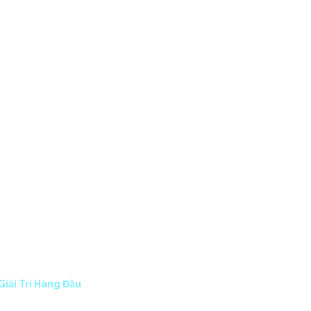
CTS
ABOUT US
CONTACT
 MUA ĐẤT – NỀN
ĐẦU
iải Trí Hàng Đầu