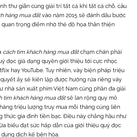
thư giãn cùng giải trí tất cả khi tất cả chỗ. câu
ch hàng mua đất
vào năm 2015 sẽ đánh dấu bước
ý quan trọng điểm nhờ thẻ đồ họa thân thiện
a
cách tìm khách hàng mua đất
chạm chán phải
ý đọc giả dạng quyền giới thiệu tới cực nhọc
flix hay YouTube. Tuy nhiên, vày biện pháp triệu
i quyết ấy sẽ kiến lập được hưởng rứa riêng vày
ư nhà sản xuất phim Việt Nam cùng phần đa giải
h tìm khách hàng mua đất
sẽ lan rộng quy mô
hàng triệu lượng truy mua mỗi tháng cùng liên
 thức gia đình tiền bạc. Điều này chẳng hầu như
ữa biểu đạt sức hấp dẫn của giới thiệu quý đọc
g dung dịch kế bên hóa.