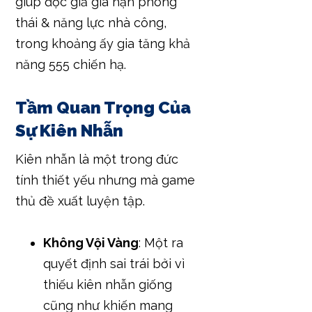
giúp đọc giả gia hạn phong
thái & năng lực nhà công,
trong khoảng ấy gia tăng khả
năng 555 chiến hạ.
Tầm Quan Trọng Của
Sự Kiên Nhẫn
Kiên nhẫn là một trong đức
tính thiết yếu nhưng mà game
thủ đề xuất luyện tập.
Không Vội Vàng
: Một ra
quyết định sai trái bởi vì
thiếu kiên nhẫn giống
cũng như khiến mang