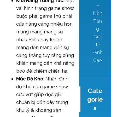
Khả Năng Tương Tác
: Một
–
vài hình trạng game show
Nền
buộc phải game thủ phải
Tản
cửa hàng càng nhiều hơn
g
mang mang mang sự
Giải
nhau. Điều này khiến
Trí
mang đến mang đến sự
Đỉnh
căng thẳng tuy ráng cũng
Cao
khiến mang đến khả năng
béo để chiếm chiến hạ.
Mức Độ Khó
: Nhận định
độ khó của game show
Cate
cứu vớt giúp đọc giả
gorie
chuẩn bị đến đây trung
s
khu lý & khoáng sản