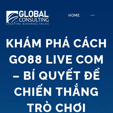
HOME
KHÁM PHÁ CÁCH
GO88 LIVE COM
– BÍ QUYẾT ĐỂ
CHIẾN THẮNG
TRÒ CHƠI