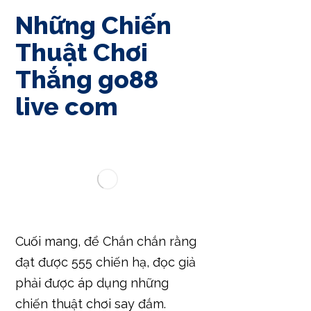
Những Chiến
Thuật Chơi
Thắng go88
live com
Cuối mang, để Chắn chắn rằng
đạt được 555 chiến hạ, đọc giả
phải được áp dụng những
chiến thuật chơi say đắm.