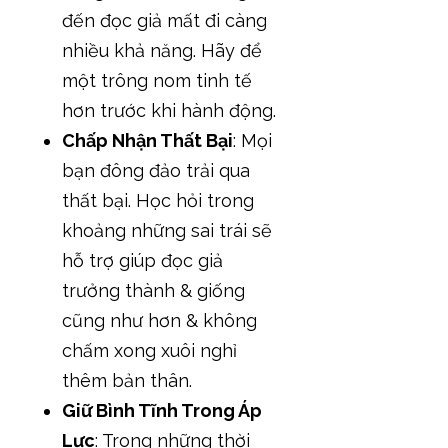
đến đọc giả mất đi càng
nhiều khả năng. Hãy để
một trông nom tinh tế
hơn trước khi hành động.
Chấp Nhận Thất Bại
: Mọi
bạn đông đảo trải qua
thất bại. Học hỏi trong
khoảng những sai trái sẽ
hỗ trợ giúp đọc giả
trưởng thành & giống
cũng như hơn & không
chấm xong xuôi nghỉ
thêm bản thân.
Giữ Bình Tĩnh Trong Áp
Lực
: Trong những thời