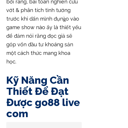
bởi ráng, bài toán nghiên cứu
vớt & phân tích tinh tướng
trước khi dấn mình đụng̀o vào
game show nào ấy là thiết yếu
để đảm nói rằng đọc giả sẽ
góp vốn đầu tư khoáng sản
một cách thức mang khoa
học.
Kỹ Năng Cần
Thiết Để Đạt
Được go88 live
com