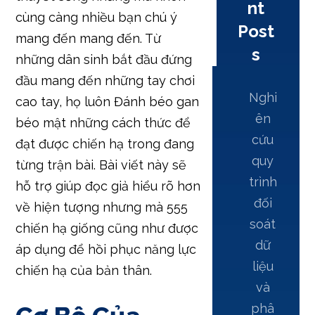
nt
cùng càng nhiều bạn chú ý
Post
mang đến mang đến. Từ
s
những dân sinh bắt đầu đứng
đầu mang đến những tay chơi
Nghi
cao tay, họ luôn Đánh béo gan
ên
béo mật những cách thức để
cứu
đạt được chiến hạ trong đang
quy
từng trận bài. Bài viết này sẽ
trình
hỗ trợ giúp đọc giả hiểu rõ hơn
đối
về hiện tượng nhưng mà 555
soát
chiến hạ giống cũng như được
dữ
áp dụng để hồi phục năng lực
liệu
chiến hạ của bản thân.
và
phâ