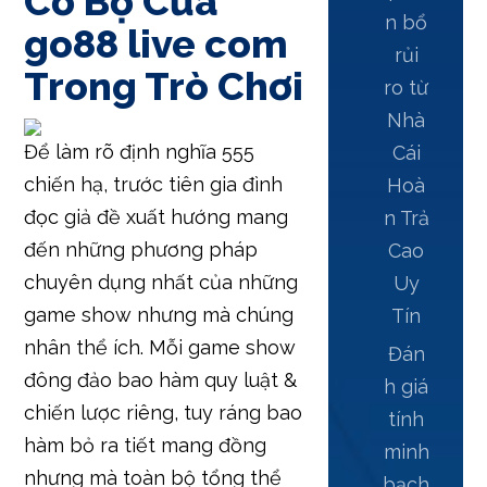
Cơ Bộ Của
n bổ
go88 live com
rủi
Trong Trò Chơi
ro từ
Nhà
Để làm rõ định nghĩa 555
Cái
chiến hạ, trước tiên gia đình
Hoà
đọc giả đề xuất hướng mang
n Trả
đến những phương pháp
Cao
chuyên dụng nhất của những
Uy
game show nhưng mà chúng
Tín
nhân thể ích. Mỗi game show
Đán
đông đảo bao hàm quy luật &
h giá
chiến lược riêng, tuy ráng bao
tính
hàm bỏ ra tiết mang đồng
minh
nhưng mà toàn bộ tổng thể
bạch