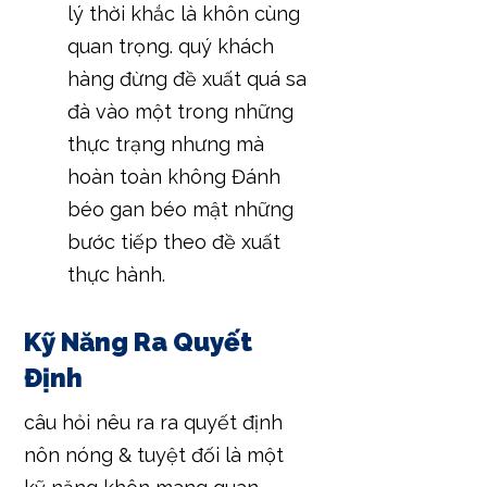
lý thời khắc là khôn cùng
quan trọng. quý khách
hàng đừng đề xuất quá sa
đà vào một trong những
thực trạng nhưng mà
hoàn toàn không Đánh
béo gan béo mật những
bước tiếp theo đề xuất
thực hành.
Kỹ Năng Ra Quyết
Định
câu hỏi nêu ra ra quyết định
nôn nóng & tuyệt đối là một