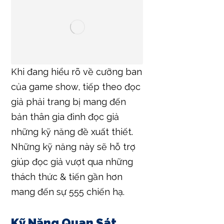
Khi đang hiểu rõ về cưỡng ban
của game show, tiếp theo đọc
giả phải trang bị mang đến
bản thân gia đình đọc giả
những kỹ năng đề xuất thiết.
Những kỹ năng này sẽ hỗ trợ
giúp đọc giả vượt qua những
thách thức & tiến gần hơn
mang đến sự 555 chiến hạ.
Kỹ Năng Quan Sát