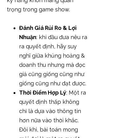
kỹ năng khôn mang quan
trọng trong game show.
Đánh Giá Rủi Ro & Lợi
Nhuận
: khi đầu đưa nêu ra
ra quyết định, hãy suy
nghĩ giữa khủng hoảng &
doanh thu nhưng mà đọc
giả cũng giống cũng như
giống cũng như đạt được.
Thời Điểm Hợp Lý
: Một ra
quyết định thấp không
chỉ là dựa vào thông tin
hơn nữa vào thời khắc.
Đôi khi, bài toán mong