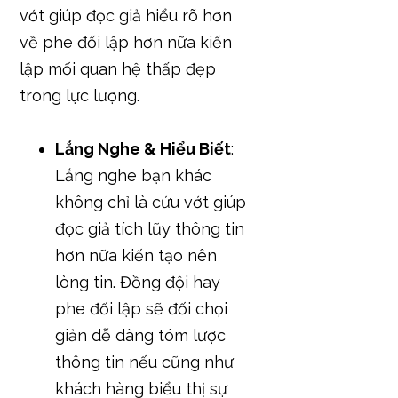
vớt giúp đọc giả hiểu rõ hơn
về phe đối lập hơn nữa kiến
lập mối quan hệ thấp đẹp
trong lực lượng.
Lắng Nghe & Hiểu Biết
:
Lắng nghe bạn khác
không chỉ là cứu vớt giúp
đọc giả tích lũy thông tin
hơn nữa kiến tạo nên
lòng tin. Đồng đội hay
phe đối lập sẽ đối chọi
giản dễ dàng tóm lược
thông tin nếu cũng như
khách hàng biểu thị sự