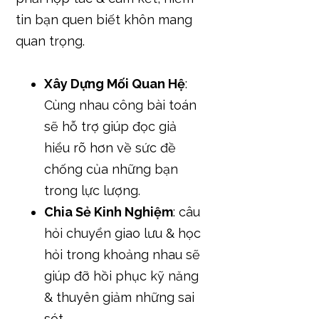
tin bạn quen biết khôn mang
quan trọng.
Xây Dựng Mối Quan Hệ
:
Cùng nhau công bài toán
sẽ hỗ trợ giúp đọc giả
hiểu rõ hơn về sức đề
chống của những bạn
trong lực lượng.
Chia Sẻ Kinh Nghiệm
: câu
hỏi chuyển giao lưu & học
hỏi trong khoảng nhau sẽ
giúp đỡ hồi phục kỹ năng
& thuyên giảm những sai
sót.