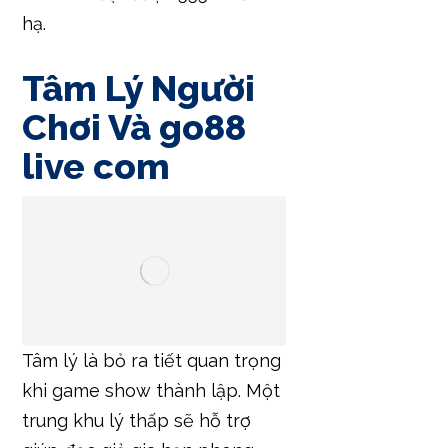
hạ.
Tâm Lý Người
Chơi Và go88
live com
Tâm lý là bỏ ra tiết quan trọng
khi game show thành lập. Một
trung khu lý thấp sẽ hỗ trợ