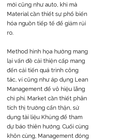
mới cũng như auto, khi mà
Material cần thiết sự phổ biến
hóa nguồn tiếp tế để giảm rủi
ro.
Method hình họa hưởng mang
lại vấn đề cải thiện cấp mang
đến cải tiến quá trình công
tác, ví cũng như áp dụng Lean
Management để vô hiệu lãng
chi phí. Market cần thiết phân
tích thị trường cẩn thận, sử
dụng tài liệu Khủng để tham
dự báo thiên hướng. Cuối cùng
khôn cùng, Management đóng