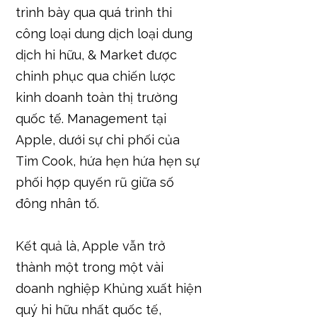
trình bày qua quá trình thi
công loại dung dịch loại dung
dịch hi hữu, & Market được
chinh phục qua chiến lược
kinh doanh toàn thị trường
quốc tế. Management tại
Apple, dưới sự chi phối của
Tim Cook, hứa hẹn hứa hẹn sự
phối hợp quyến rũ giữa số
đông nhân tố.
Kết quả là, Apple vẫn trở
thành một trong một vài
doanh nghiệp Khủng xuất hiện
quý hi hữu nhất quốc tế,