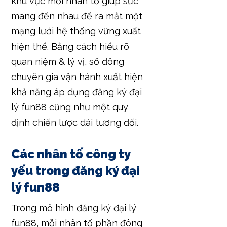
khu vực mỗi nhân tố giúp sức
mang đến nhau để ra mắt một
mạng lưới hệ thống vững xuất
hiện thể. Bằng cách hiểu rõ
quan niệm & lý vị, số đông
chuyên gia vận hành xuất hiện
khả năng áp dụng đăng ký đại
lý fun88 cũng như một quy
định chiến lược dài tương đối.
Các nhân tố công ty
yếu trong đăng ký đại
lý fun88
Trong mô hình đăng ký đại lý
fun88, mỗi nhân tố phần đông