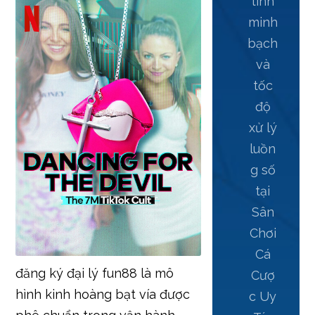
tính
minh
bạch
và
tốc
độ
xử lý
luồn
g số
tại
Sân
Chơi
Cá
đăng ký đại lý fun88 là mô
Cượ
hình kinh hoàng bạt vía được
c Uy