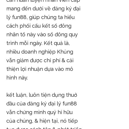
mang đến dưới về đăng ký đại
lý fun88, giúp chúng ta hiểu
cách phối cấu kết số đông
nhân tố này vào số đông quy
trình mỗi ngày. Kết quả là,
nhiều doanh nghiệp Khủng
vẫn giảm được chi phí & cải
thiện lợi nhuận dựa vào mô
hình này.
kết luận, luôn tiện dụng thuở
đầu của đăng ký đại lý fun88
vẫn chứng minh quý hi hữu
của chúng, & hiện tại, nó tiếp