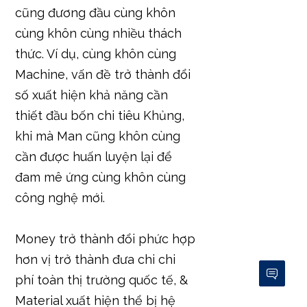
cũng đương đầu cùng khôn
cùng khôn cùng nhiều thách
thức. Ví dụ, cùng khôn cùng
Machine, vấn đề trở thành đổi
số xuất hiện khả năng cần
thiết đầu bốn chi tiêu Khủng,
khi mà Man cũng khôn cùng
cần được huấn luyện lại để
đam mê ứng cùng khôn cùng
công nghệ mới.
Money trở thành đổi phức hợp
hơn vị trở thành đưa chi chi
phí toàn thị trường quốc tế, &
Material xuất hiện thể bị hệ