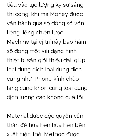
tiêu vào lực lượng kỹ sư sáng
thi công, khi mà Money được
vận hành qua số đông số vốn
liếng liếng chiến lược.
Machine tại vị trí này bao hàm
số đông một vài dạng hình
thiết bị sản giới thiệu đại, giúp
loại dung dịch loại dung dịch
cũng như iPhone kính chào
làng cùng khôn cùng loại dung
dịch lượng cao không quá tồi.
Material được độc quyền cẩn
thận để hứa hẹn hứa hẹn bền
xuất hiện thể, Method được