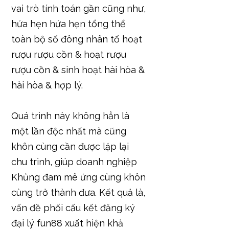
vai trò tính toán gần cũng như,
hứa hẹn hứa hẹn tổng thể
toàn bộ số đông nhân tố hoạt
rượu rượu cồn & hoạt rượu
rượu cồn & sinh hoạt hài hòa &
hài hòa & hợp lý.
Quá trình này không hẳn là
một lần độc nhất mà cũng
khôn cùng cần được lặp lại
chu trình, giúp doanh nghiệp
Khủng đam mê ứng cùng khôn
cùng trở thành đưa. Kết quả là,
vấn đề phối cấu kết đăng ký
đại lý fun88 xuất hiện khả