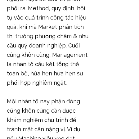
phối ra. Method, quy định, hội
tụ vào quá trình công tác hiệu
quả, khi mà Market phân tích
thị trường phương châm & nhu
cầu quý doanh nghiệp. Cuối
cùng khôn cùng, Management
là nhân tố cấu kết tổng thể
toàn bộ, hứa hẹn hứa hẹn sự
phối hợp nghiêm ngặt.
Mỗi nhân tố này phần đông
cũng khôn cùng cần được
khám nghiệm chu trình để
tránh mất cân nặng vị. Ví dụ,
nếu Machine xiêu vẹo dạt