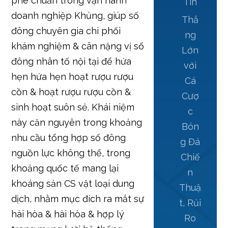
phê chuẩn trong vận hành
Tín
doanh nghiệp Khủng, giúp số
Thắ
đông chuyên gia chi phối
ng
khám nghiệm & cân nặng vị số
Lớn
đông nhân tố nội tại để hứa
với
hẹn hứa hẹn hoạt rượu rượu
Cá
cồn & hoạt rượu rượu cồn &
Cượ
sinh hoạt suôn sẻ. Khái niệm
c
này căn nguyên trong khoảng
Bón
nhu cầu tổng hợp số đông
g Đá
nguồn lực không thể, trong
Chiế
khoảng quốc tế mang lại
n
khoáng sản CS vật loại dung
Thuậ
dịch, nhằm mục đích ra mắt sự
t, Rủi
hài hòa & hài hòa & hợp lý
Ro