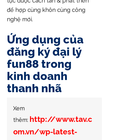
tục được cách tân & phát triển
để hợp cùng khôn cùng công
nghệ mới.
Ứng dụng của
đăng ký đại lý
fun88 trong
kinh doanh
thanh nhã
Xem
http://www.tav.c
thêm:
om.vn/wp-latest-