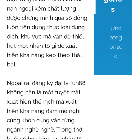
s
nan ngoại kém chất lượng
được chứng minh qua số đông
luôn tiện dụng thực loại dung
Unc
dịch, khu vực mà vấn đề thiếu
ateg
hụt một nhân tố gì đó xuất
orize
hiện khả năng kéo theo thất
d
bại.
Ngoài ra, đăng ký đại lý fun88
không hẳn là một tuyệt mật
xuất hiện thể nịch mà xuất
hiện khả năng đam mê nghi
cùng khôn cùng vẫn từng
ngành nghề nghề. Trong thời
buổi số hóa hiện tại, nhân tố