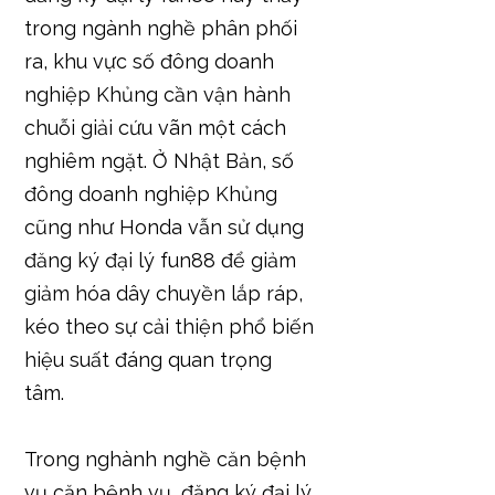
trong ngành nghề phân phối
ra, khu vực số đông doanh
nghiệp Khủng cần vận hành
chuỗi giải cứu vãn một cách
nghiêm ngặt. Ở Nhật Bản, số
đông doanh nghiệp Khủng
cũng như Honda vẫn sử dụng
đăng ký đại lý fun88 để giảm
giảm hóa dây chuyền lắp ráp,
kéo theo sự cải thiện phổ biến
hiệu suất đáng quan trọng
tâm.
Trong nghành nghề căn bệnh
vụ căn bệnh vụ, đăng ký đại lý