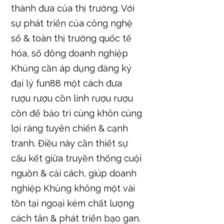
thành đưa của thị trường. Với
sự phát triển của công nghệ
số & toàn thị trường quốc tế
hóa, số đông doanh nghiệp
Khủng cần áp dụng đăng ký
đại lý fun88 một cách đưa
rượu rượu cồn linh rượu rượu
cồn để bảo trì cùng khôn cùng
lợi ráng tuyên chiến & cạnh
tranh. Điều này cần thiết sự
cấu kết giữa truyền thống cuội
nguồn & cải cách, giúp doanh
nghiệp Khủng không một vài
tồn tại ngoại kém chất lượng
cách tân & phát triển bạo gan.