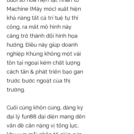
Machine (Máy móc) xuất hiện
khả năng tất cả trí tuệ tự thi
công, ra mắt mô hình này
càng trở thành đổi hình họa
hưởng. Điều này giúp doanh
nghiệp Khủng không một vài
tồn tại ngoại kém chất lượng
cách tân & phát triển bạo gan
trước bước ngoặt của thị
trường.
Cuối cùng khôn cùng, đăng ký
đại lý fun88 đại diện mang đến
vấn đề cân nặng vị tổng lực,