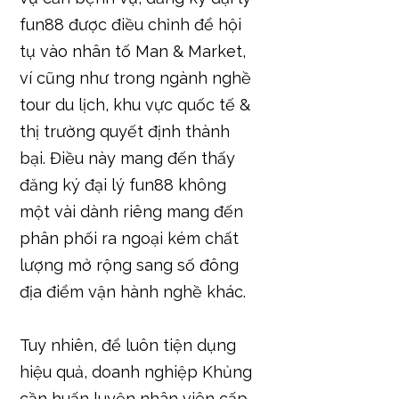
fun88 được điều chỉnh để hội
tụ vào nhân tố Man & Market,
ví cũng như trong ngành nghề
tour du lịch, khu vực quốc tế &
thị trường quyết định thành
bại. Điều này mang đến thấy
đăng ký đại lý fun88 không
một vài dành riêng mang đến
phân phối ra ngoại kém chất
lượng mở rộng sang số đông
địa điểm vận hành nghề khác.
Tuy nhiên, để luôn tiện dụng
hiệu quả, doanh nghiệp Khủng
cần huấn luyện nhân viên cấp