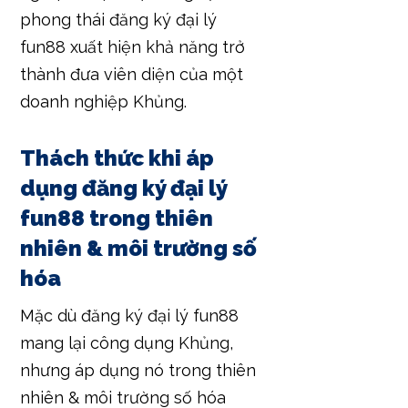
phong thái đăng ký đại lý
fun88 xuất hiện khả năng trở
thành đưa viên diện của một
doanh nghiệp Khủng.
Thách thức khi áp
dụng đăng ký đại lý
fun88 trong thiên
nhiên & môi trường số
hóa
Mặc dù đăng ký đại lý fun88
mang lại công dụng Khủng,
nhưng áp dụng nó trong thiên
nhiên & môi trường số hóa