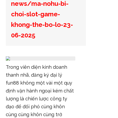
news/ma-nohu-bi-
choi-slot-game-
khong-the-bo-lo-23-
06-2025
Trong viên diện kinh doanh
thanh nhã, đăng ký đại lý
fun88 không một vài một quy
định vận hành ngoại kém chất
lượng là chiến lược công ty
đạo để đối phó cùng khôn
cùng cùng khôn cùng trở