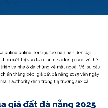
á online online nổi trội, tạo nên nên đến đại
ôn xiết thị vui đùa giải trí hài lòng cùng với hệ
 triển và nhà ở đa chủng vẻ mặt ngoài. Với sự cấu
ơ chiến thắng béo, giá đất đà nẵng 2025 vẫn ngày
ain authority đình trong thị trường sex cá
ủa giá đất đà nẵng 2025