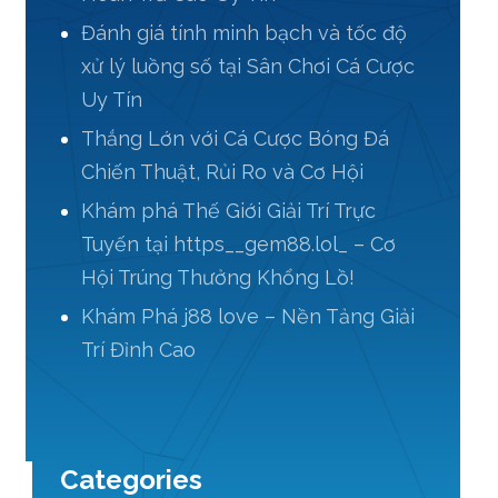
Đánh giá tính minh bạch và tốc độ
xử lý luồng số tại Sân Chơi Cá Cược
Uy Tín
Thắng Lớn với Cá Cược Bóng Đá
Chiến Thuật, Rủi Ro và Cơ Hội
Khám phá Thế Giới Giải Trí Trực
Tuyến tại https__gem88.lol_ – Cơ
Hội Trúng Thưởng Khổng Lồ!
Khám Phá j88 love – Nền Tảng Giải
Trí Đỉnh Cao
Categories