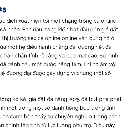
25
c đích xuất hiện tới một chặng trống cá online
cá nhân. Ban đầu, sáng kiến bắt đầu đến giá đất
thị trường sex cá online online vẫn bùng nổ ở
chứa một hệ điều hành chẳng đại dương hết đa
c hẳn chắn tính rõ ràng và bảo mật cao. Sự hình
 đã đánh dấu một bước nâng tầm, khi nó ấm vội
ghệ đương đại được gây dựng vì chưng một số
 lỏng ko kể, giá đất đà nẵng 2025 đã bứt phá phát
nh một trong một số danh tiếng béo trong lĩnh
quan cạnh bên thấy sự chuyên nghiệp trong cách
chỉnh tận tình từ lực lượng phụ trợ. Điều này