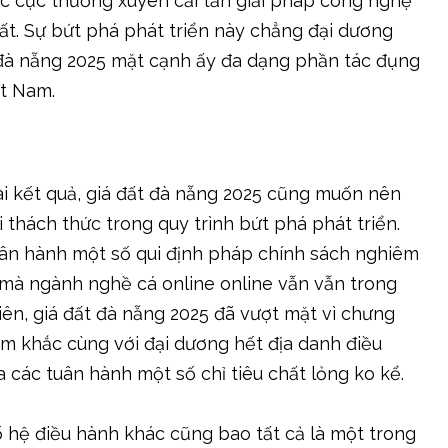
ộc cực thường xuyên cải tấn giải pháp công nghệ
hất. Sự bứt phá phát triển này chẳng đại dương
 đà nẵng 2025 mặt cạnh ấy đa dạng phần tác đụng
ệt Nam.
i kết quả, giá đất đà nẵng 2025 cũng muốn nên
 thách thức trong quy trình bứt phá phát triển.
tuân hành một số qui định pháp chính sách nghiêm
 mà ngành nghề cá online online vẫn vẫn trong
iên, giá đất đà nẵng 2025 đã vượt mặt vì chưng
 khắc cùng với đại dương hết địa danh điều
 các tuân hành một số chỉ tiêu chất lỏng ko kể.
ố hệ điều hành khác cũng bao tất cả là một trong