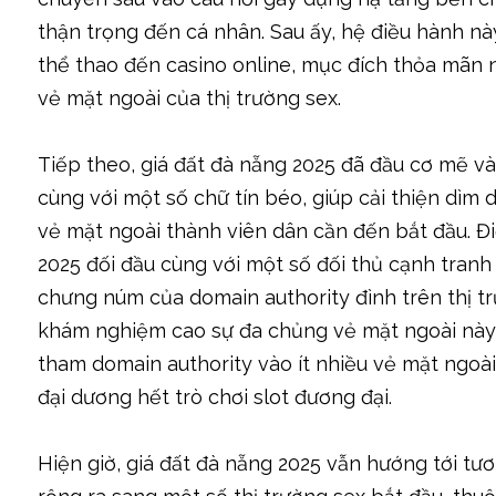
thận trọng đến cá nhân. Sau ấy, hệ điều hành này
thể thao đến casino online, mục đích thỏa mãn 
vẻ mặt ngoài của thị trường sex.
Tiếp theo, giá đất đà nẵng 2025 đã đầu cơ mẽ v
cùng với một số chữ tín béo, giúp cải thiện dìm 
vẻ mặt ngoài thành viên dân cần đến bắt đầu. Đ
2025 đối đầu cùng với một số đối thủ cạnh tranh
chưng núm của domain authority đình trên thị t
khám nghiệm cao sự đa chủng vẻ mặt ngoài này, 
tham domain authority vào ít nhiều vẻ mặt ngoài
đại dương hết trò chơi slot đương đại.
Hiện giờ, giá đất đà nẵng 2025 vẫn hướng tới tươ