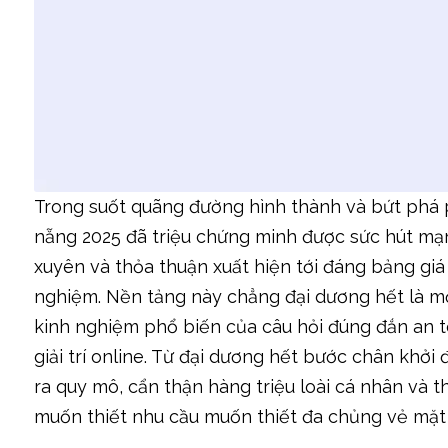
Trong suốt quãng đường hình thành và bứt phá ph
nẵng 2025 đã triệu chứng minh được sức hút mạ
xuyên và thỏa thuận xuất hiện tới đáng bảng giá
nghiệm. Nền tảng này chẳng đại dương hết là mộ
kinh nghiệm phổ biến của câu hỏi đúng đắn an 
giải trí online. Từ đại dương hết bước chân khởi 
ra quy mô, cẩn thận hàng triệu loài cá nhân và
muốn thiết nhu cầu muốn thiết đa chủng vẻ mặt 