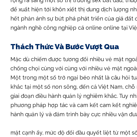
rộng ra sang một số thị trường sex bắt đầu, thu
để xuất hiện tới khôn xiết thị dung dịch lượng n
hết phản ánh sự bứt phá phát triển của giá đất
ngành nghề công nghiệp cá online online tại Vi
Thách Thức Và Bước Vượt Qua
Mặc dù chiếm được tương đối nhiều vẻ mặt ngoà
chống chọi cùng với cùng với nhiều vẻ mặt ngoài
Một trong một số trở ngại béo nhất là câu hỏi 
khắc tại một số non sông, đến cả Việt Nam, chỗ
giai đoạn điều hành quản lý nghiêm khắc. Tuy nh
phương pháp hợp tác và cam kết cam kết nghiêm
hành quản lý và đảm trình bày cực nhiều vận đưa
mặt cạnh ấy, mức độ đối đầu quyết liệt từ một s