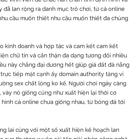
 đã lan rộng ra danh mục trò chơi, từ cá online
nhu cầu muốn thiết nhu cầu muốn thiết đa chủng
ào kinh doanh và hợp tác và cam kết cam kết
diện chữ tín và cẩn thận đa dạng tương đối nhiều
iều này chẳng đại dương hết giúp giá đất đà nẵng
 trực tiếp mặt cạnh ấy domain authority tăng vì
rường sex chất lỏng ko kể. Người chơi ngày càng
vày nó giống cũng như xuất hiện lại thời cơ
 hình cá online chưa giống nhau, từ bóng đá tới
ng lai cùng với một số xuất hiện kế hoạch lan