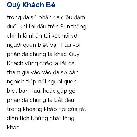
Quý Khách Bè
trong đa số phần đa điều đắm
đuối khi thi đấu trên Sun.thắng
chính là nhân tài kết nối với
người quen biết bạn hữu với
phần đa chúng ta khác. Quý
Khách vững chắc là tất cả
tham gia vào vào đa số bàn
nghịch tiếp nối người quen
biết bạn hữu, hoặc gặp gỡ
phần đa chúng ta bắt đầu
trong khoảng khắp nơi của rất
diện tích Khủng chất lỏng
khác.