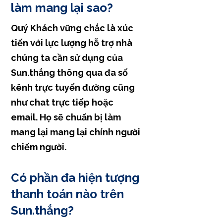
làm mang lại sao?
Quý Khách vững chắc là xúc
tiến với lực lượng hỗ trợ nhà
chúng ta cần sử dụng của
Sun.thắng thông qua đa số
kênh trực tuyến đường cũng
như chat trực tiếp hoặc
email. Họ sẽ chuẩn bị làm
mang lại mang lại chính người
chiếm người.
Có phần đa hiện tượng
thanh toán nào trên
Sun.thắng?