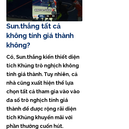
Sun.thắng tất cả
không tính giá thành
không?
Có, Sun.thắng kiến thiết diện
tích Khủng trò nghịch không
tính giá thành. Tuy nhiên, cả
nhà cũng xuất hiện thể lựa
chọn tất cả tham gia vào vào
đa số trò nghịch tính giá
thành để được rộng rãi diện
tích Khủng khuyến mãi với
phần thưởng cuốn hút.