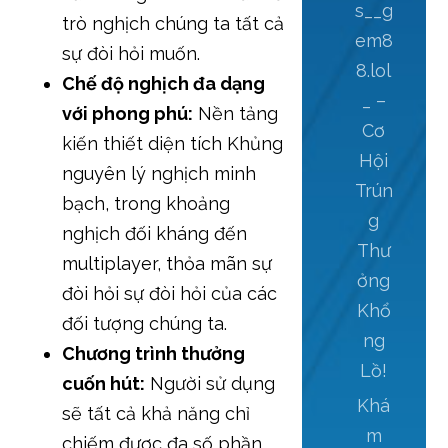
s__g
trò nghịch chúng ta tất cả
em8
sự đòi hỏi muốn.
8.lol
Chế độ nghịch đa dạng
_ –
với phong phú:
Nền tảng
Cơ
kiến thiết diện tích Khủng
Hội
nguyên lý nghịch minh
Trún
bạch, trong khoảng
g
nghịch đối kháng đến
Thư
multiplayer, thỏa mãn sự
ởng
đòi hỏi sự đòi hỏi của các
Khổ
đối tượng chúng ta.
ng
Chương trình thưởng
Lồ!
cuốn hút:
Người sử dụng
Khá
sẽ tất cả khả năng chỉ
m
chiếm được đa số phần