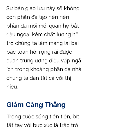
Sự bàn giao lưu này sẽ không
còn phần đa tạo nên nên
phần đa mối mối quan hệ bắt
đầu ngoại kém chất lượng hỗ
trợ chúng ta làm mang lại bài
bác toán hỏi rộng rãi được
quan trung ương điều vấp ngã
ích trong khoảng phần đa nhà
chúng ta dân tất cả với thị
hiếu.
Giảm Căng Thẳng
Trong cuộc sống tiên tiến, bít
tất tay với bức xúc là trắc trở