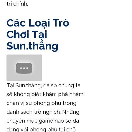
trí chính.
Các Loại Trò
Chơi Tại
Sun.thắng
Tại Sun.thắng, đa số chúng ta
sẽ không biết khám phá nhàm
chán vị sự phong phú trong
danh sách trò nghịch. Những
chuyên mục game nào sẽ đa
dạng với phong phú tại chỗ