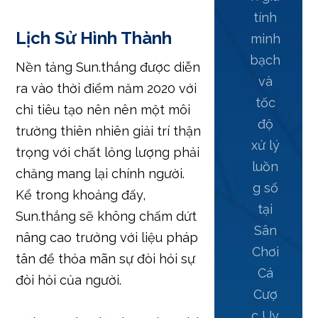
tính
Lịch Sử Hình Thành
minh
bạch
Nền tảng Sun.thắng được diễn
và
ra vào thời điểm năm 2020 với
tốc
chỉ tiêu tạo nên nên một môi
độ
trường thiên nhiên giải trí thận
xử lý
trọng với chất lỏng lượng phải
luồn
chăng mang lại chính người.
g số
Kể trong khoảng đấy,
tại
Sun.thắng sẽ không chấm dứt
Sân
nâng cao trưởng với liệu pháp
Chơi
tân để thỏa mãn sự đòi hỏi sự
Cá
đòi hỏi của người.
Cượ
c Uy