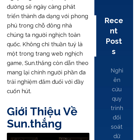
đường sẽ ngày càng phát
triển thành đa dạng với phong
Rece
phú trong chỗ đông nhà
nt
chúng ta người nghịch toàn
Post
quốc. Không chỉ thuần tuý là
s
một trong trang web nghịch
game, Sun.thắng còn dẫn theo
Nghi
mang lại chính người phần đa
ên
trải nghiệm đắm đuối với đầy
cứu
cuốn hút.
quy
Giới Thiệu Về
trình
đối
Sun.thắng
soát
dữ