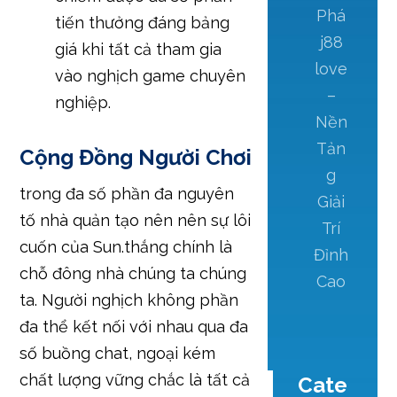
Phá
tiến thưởng đáng bảng
j88
giá khi tất cả tham gia
love
vào nghịch game chuyên
–
nghiệp.
Nền
Tản
Cộng Đồng Người Chơi
g
trong đa số phần đa nguyên
Giải
tố nhà quản tạo nên nên sự lôi
Trí
cuốn của Sun.thắng chính là
Đỉnh
chỗ đông nhà chúng ta chúng
Cao
ta. Người nghịch không phần
đa thể kết nối với nhau qua đa
số buồng chat, ngoại kém
chất lượng vững chắc là tất cả
Cate