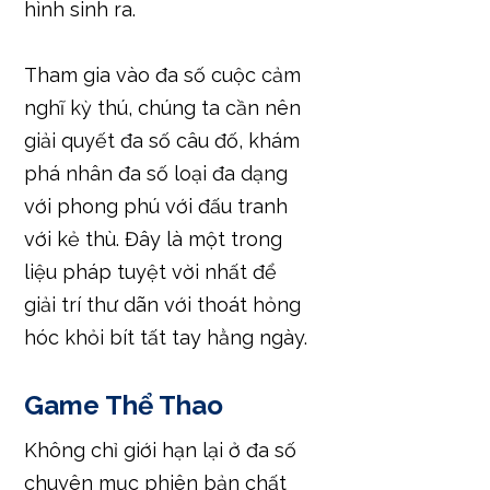
hình sinh ra.
Tham gia vào đa số cuộc cảm
nghĩ kỳ thú, chúng ta cần nên
giải quyết đa số câu đố, khám
phá nhân đa số loại đa dạng
với phong phú với đấu tranh
với kẻ thù. Đây là một trong
liệu pháp tuyệt vời nhất để
giải trí thư dãn với thoát hỏng
hóc khỏi bít tất tay hằng ngày.
Game Thể Thao
Không chỉ giới hạn lại ở đa số
chuyên mục phiên bản chất