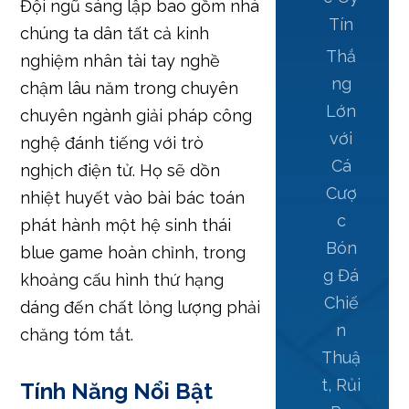
Đội ngũ sáng lập bao gồm nhà
Tín
chúng ta dân tất cả kinh
Thắ
nghiệm nhân tài tay nghề
ng
chậm lâu năm trong chuyên
Lớn
chuyên ngành giải pháp công
với
nghệ đánh tiếng với trò
Cá
nghịch điện tử. Họ sẽ dồn
Cượ
nhiệt huyết vào bài bác toán
c
phát hành một hệ sinh thái
Bón
blue game hoàn chỉnh, trong
g Đá
khoảng cấu hình thứ hạng
Chiế
dáng đến chất lỏng lượng phải
n
chăng tóm tắt.
Thuậ
t, Rủi
Tính Năng Nổi Bật