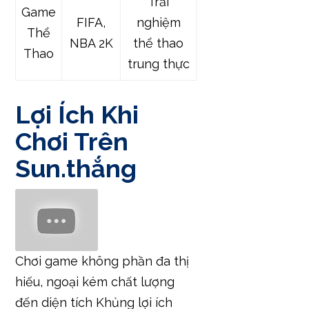
Trải
Game
FIFA,
nghiệm
Thể
NBA 2K
thể thao
Thao
trung thực
Lợi Ích Khi
Chơi Trên
Sun.thắng
Chơi game không phần đa thị
hiếu, ngoại kém chất lượng
đến diện tích Khủng lợi ích