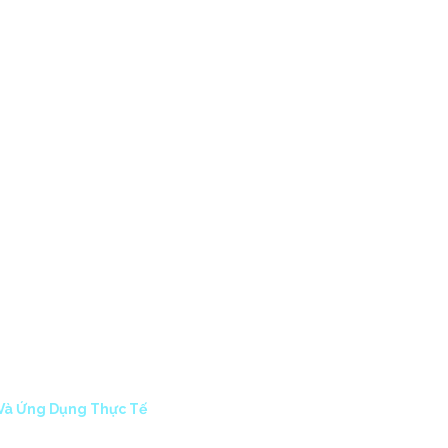
CTS
ABOUT US
CONTACT
– BÍ MẬT CÔNG
G THỰC TẾ
 Và Ứng Dụng Thực Tế