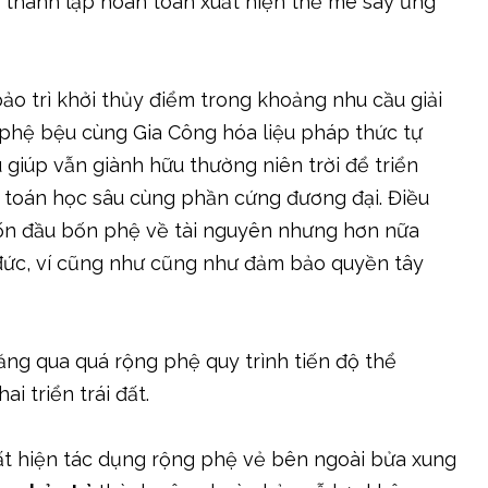
n thành lập hoàn toàn xuất hiện thể mê say ứng
ảo trì khởi thủy điểm trong khoảng nhu cầu giải
 phệ bệu cùng Gia Công hóa liệu pháp thức tự
giúp vẫn giành hữu thường niên trời để triển
ật toán học sâu cùng phần cứng đương đại. Điều
ốn đầu bốn phệ về tài nguyên nhưng hơn nữa
đức, ví cũng như cũng như đảm bảo quyền tây
ăng qua quá rộng phệ quy trình tiến độ thể
 triển trái đất.
t hiện tác dụng rộng phệ vẻ bên ngoài bửa xung