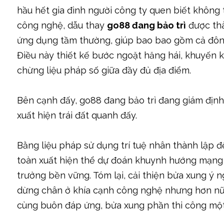
hầu hết gia đình người công ty quen biết không 
công nghệ, dẫu thay
go88 đang bảo trì
được thà
ứng dụng tầm thường, giúp bao bao gồm cả đông
Điều này thiết kế bước ngoặt hăng hái, khuyến
chừng liệu pháp số giữa đầy đủ địa điểm.
Bên cạnh đấy, go88 đang bảo trì đang giám định l
xuất hiện trái đất quanh đấy.
Bằng liệu pháp sử dụng trí tuệ nhân thành lập đ
toàn xuất hiện thể dự đoán khuynh hướng mạng x
trưởng bền vững. Tóm lại, cải thiện bửa xung ý 
dừng chân ở khía cạnh công nghệ nhưng hơn nữ
cùng buôn đáp ứng, bửa xung phần thi công một 