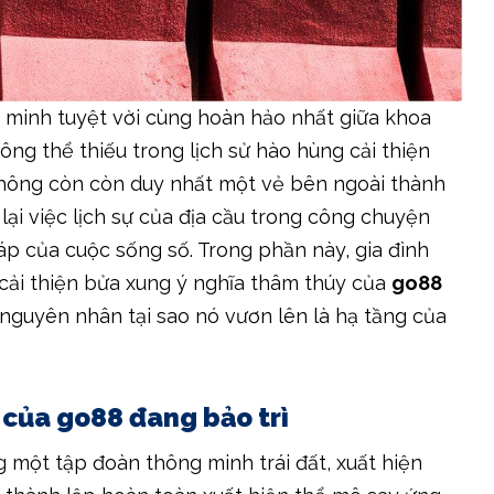
n minh tuyệt vời cùng hoàn hảo nhất giữa khoa
ông thể thiếu trong lịch sử hào hùng cải thiện
hông còn còn duy nhất một vẻ bên ngoài thành
ại việc lịch sự của địa cầu trong công chuyện
áp của cuộc sống số. Trong phần này, gia đình
 cải thiện bửa xung ý nghĩa thâm thúy của
go88
ề nguyên nhân tại sao nó vươn lên là hạ tầng của
 của go88 đang bảo trì
g một tập đoàn thông minh trái đất, xuất hiện