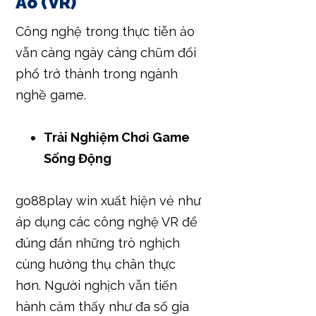
Ảo (VR)
Công nghệ trong thực tiễn ảo
vẫn càng ngày càng chũm đổi
phổ trở thành trong ngành
nghề game.
Trải Nghiệm Chơi Game
Sống Động
go88play win xuất hiện vẻ như
áp dụng các công nghệ VR để
đúng đắn những trò nghịch
cùng hưởng thụ chân thực
hơn. Người nghịch vẫn tiến
hành cảm thấy như đa số gia