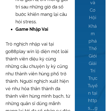
và
trí sau những giờ đa số
Cơ
bước khiến mang lại câu
Hội
hỏi stress.
Khá
Game Nhập Vai
m
phá
Trò nghịch nhập vai tại
Thế
go88play win lộ diện một loài
Giới
thành viên diệu kỳ cùng
Giải
những câu chuyện ly kỳ cũng
Trí
như thành viên hùng phổ trở
Trực
thành. Người nghịch xuất hiện
Tuyế
vẻ như hóa thân thành đa
n tại
thành viên hùng minh bạch, từ
http
những quân sĩ dũng mãnh
s__g
mang lại tới đa số pháp sư độc