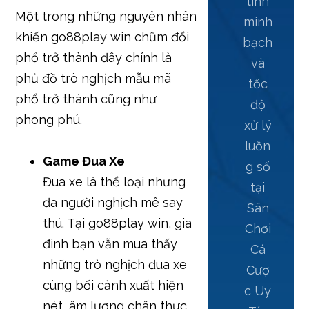
tính
Một trong những nguyên nhân
minh
khiến go88play win chũm đổi
bạch
phổ trở thành đây chính là
và
phủ đồ trò nghịch mẫu mã
tốc
phổ trở thành cũng như
độ
phong phú.
xử lý
luồn
Game Đua Xe
g số
Đua xe là thể loại nhưng
tại
đa người nghịch mê say
Sân
thú. Tại go88play win, gia
Chơi
đình bạn vẫn mua thấy
Cá
những trò nghịch đua xe
Cượ
cùng bối cảnh xuất hiện
c Uy
nét, âm lượng chân thực