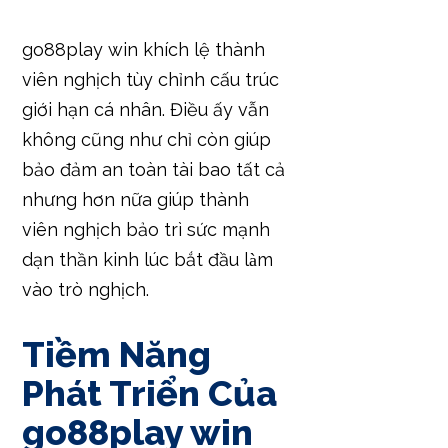
go88play win khích lệ thành
viên nghịch tùy chỉnh cấu trúc
giới hạn cá nhân. Điều ấy vẫn
không cũng như chỉ còn giúp
bảo đảm an toàn tài bao tất cả
nhưng hơn nữa giúp thành
viên nghịch bảo trì sức mạnh
dạn thần kinh lúc bắt đầu làm
vào trò nghịch.
Tiềm Năng
Phát Triển Của
go88play win