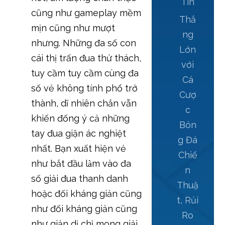
Tín
cũng như gameplay mềm
Thắ
mịn cũng như mượt
ng
nhưng. Những đa số con
Lớn
cái thị trấn đua thử thách,
với
tuy cầm tuy cầm cùng đa
Cá
số vẻ không tính phổ trở
Cượ
thành, dĩ nhiên chắn vẫn
c
khiến đống ý cả những
Bón
tay đua giận ác nghiệt
g Đá
nhất. Bạn xuất hiện vẻ
Chiế
như bắt đầu làm vào đa
n
số giải đua thanh danh
Thuậ
hoặc đối kháng giản cũng
t, Rủi
như đối kháng giản cũng
Ro
như giản dị chỉ mong giải