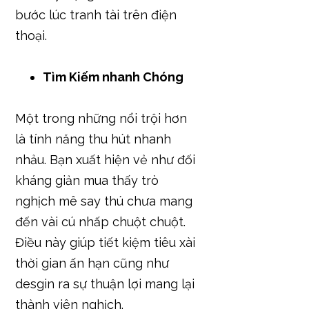
bước lúc tranh tài trên điện
thoại.
Tìm Kiếm nhanh Chóng
Một trong những nổi trội hơn
là tính năng thu hút nhanh
nhảu. Bạn xuất hiện vẻ như đối
kháng giản mua thấy trò
nghịch mê say thú chưa mang
đến vài cú nhấp chuột chuột.
Điều này giúp tiết kiệm tiêu xài
thời gian ấn hạn cũng như
desgin ra sự thuận lợi mang lại
thành viên nghịch.