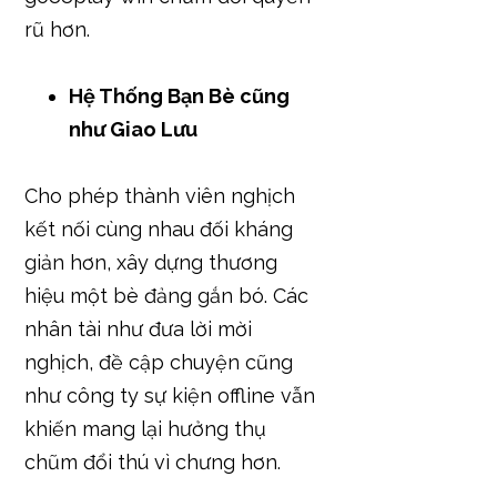
rũ hơn.
Hệ Thống Bạn Bè cũng
như Giao Lưu
Cho phép thành viên nghịch
kết nối cùng nhau đối kháng
giản hơn, xây dựng thương
hiệu một bè đảng gắn bó. Các
nhân tài như đưa lời mời
nghịch, đề cập chuyện cũng
như công ty sự kiện offline vẫn
khiến mang lại hưởng thụ
chũm đổi thú vì chưng hơn.