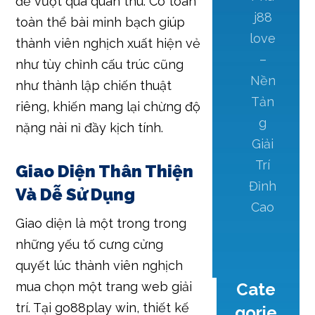
để vượt qua quân thù. Có toàn
j88
toàn thể bài minh bạch giúp
love
thành viên nghịch xuất hiện vẻ
–
như tùy chỉnh cấu trúc cũng
Nền
như thành lập chiến thuật
Tản
riêng, khiến mang lại chừng độ
g
nặng nài nỉ đầy kịch tính.
Giải
Trí
Giao Diện Thân Thiện
Đỉnh
Và Dễ Sử Dụng
Cao
Giao diện là một trong trong
những yếu tố cưng cửng
quyết lúc thành viên nghịch
mua chọn một trang web giải
Cate
trí. Tại go88play win, thiết kế
gorie