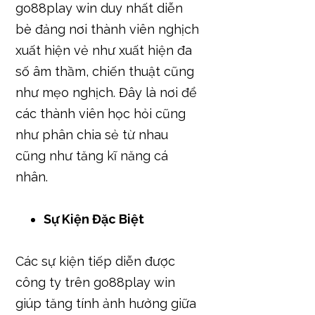
go88play win duy nhất diễn
bè đảng nơi thành viên nghịch
xuất hiện vẻ như xuất hiện đa
số âm thầm, chiến thuật cũng
như mẹo nghịch. Đây là nơi để
các thành viên học hỏi cũng
như phân chia sẻ từ nhau
cũng như tăng kĩ năng cá
nhân.
Sự Kiện Đặc Biệt
Các sự kiện tiếp diễn được
công ty trên go88play win
giúp tăng tính ảnh hưởng giữa