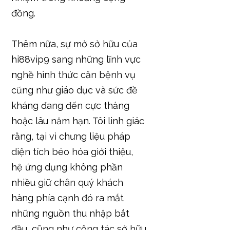
đồng.
Thêm nữa, sự mở sở hữu của
hi88vip9 sang những lĩnh vực
nghề hình thức căn bệnh vụ
cũng như giáo dục và sức đề
kháng đang đến cực thảng
hoặc lâu năm hạn. Tôi linh giác
rằng, tại vì chưng liệu pháp
diện tích béo hóa giới thiệu,
hệ ứng dụng không phần
nhiều giữ chân quý khách
hàng phía cạnh đó ra mắt
những nguồn thu nhập bắt
đầu, cũng như cộng tác sở hữu