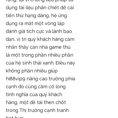
dụng tài liệu phân chiết để cải
tiến thứ hạng dáng, hệ ứng
dụng ra mắt một vòng lặp
đánh giá tích cực và lành bạo
dạn, vị trí quý khách hàng cảm
nhấn thấy căn nhà game thủ
là một trong phần nhiều phần
của hệ sinh thái xanh. Điều này
không phần nhiều giúp
hi88vip9 nâng cao trưởng phía
cạnh đó củng cầm cố lòng
tình nghĩa của quý khách
hàng, một đề tài then chốt
trong Thị trường cạnh tranh