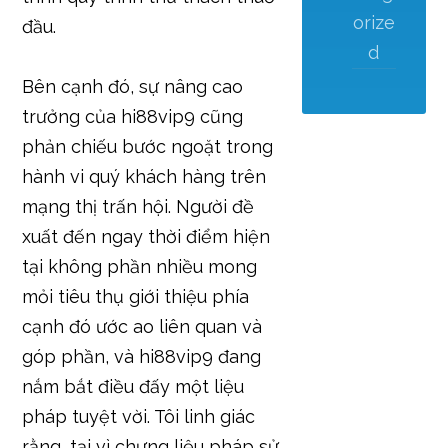
orize
đầu.
d
Bên cạnh đó, sự nâng cao
trưởng của hi88vip9 cũng
phản chiếu bước ngoặt trong
hành vi quý khách hàng trên
mạng thị trấn hội. Người đề
xuất đến ngay thời điểm hiện
tại không phần nhiều mong
mỏi tiêu thụ giới thiệu phía
cạnh đó ước ao liên quan và
góp phần, và hi88vip9 đang
nắm bắt điều đấy một liệu
pháp tuyệt vời. Tôi linh giác
rằng, tại vì chưng liệu pháp sử