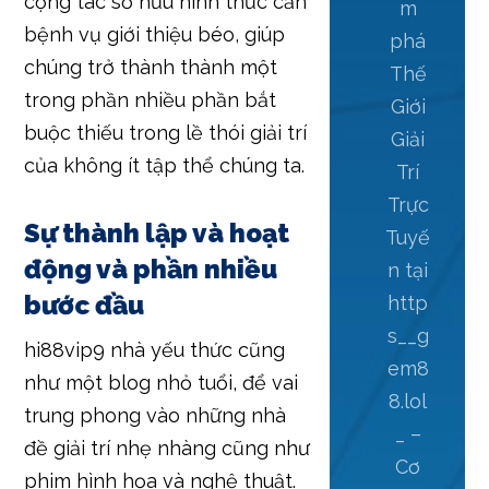
cộng tác sở hữu hình thức căn
m
bệnh vụ giới thiệu béo, giúp
phá
chúng trở thành thành một
Thế
trong phần nhiều phần bắt
Giới
buộc thiếu trong lề thói giải trí
Giải
của không ít tập thể chúng ta.
Trí
Trực
Sự thành lập và hoạt
Tuyế
động và phần nhiều
n tại
bước đầu
http
s__g
hi88vip9 nhà yếu thức cũng
em8
như một blog nhỏ tuổi, để vai
8.lol
trung phong vào những nhà
_ –
đề giải trí nhẹ nhàng cũng như
Cơ
phim hình họa và nghệ thuật.