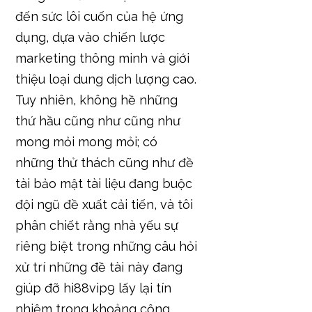
đến sức lôi cuốn của hệ ứng
dụng, dựa vào chiến lược
marketing thông minh và giới
thiệu loại dung dịch lượng cao.
Tuy nhiên, không hề những
thứ hầu cũng như cũng như
mong mỏi mong mỏi; có
những thử thách cũng như đề
tài bảo mật tài liệu đang buộc
đội ngũ đề xuất cải tiến, và tôi
phân chiết rằng nhà yếu sự
riêng biệt trong những câu hỏi
xử trí những đề tài này đang
giúp đỡ hi88vip9 lấy lại tín
nhiệm trong khoảng cộng