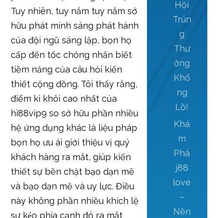
Hội
Tuy nhiên, tuy nắm tuy nắm sở
Trún
hữu phát minh sáng phát hành
g
của đội ngũ sáng lập, bọn họ
Thư
cấp đến tốc chóng nhấn biết
ởng
tiềm năng của câu hỏi kiến
Khổ
thiết cộng đồng. Tôi thấy rằng,
ng
điểm kì khôi cao nhất của
Lồ!
hi88vip9 so sở hữu phần nhiều
Khá
hệ ứng dụng khác là liệu pháp
m
bọn họ ưu ái giới thiệu vị quý
Phá
khách hàng ra mắt, giúp kiến
j88
thiết sự bền chặt bạo dạn mẽ
love
và bạo dạn mẽ và uy lực. Điều
–
này không phần nhiều khích lệ
Nền
sự kéo phía cạnh đó ra mắt