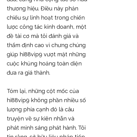
thương hiệu. Điều này phản
chiếu sự linh hoạt trong chiến
lược công tác kinh doanh, một
đề tài cơ mà tôi đánh giá và
thẩm định cao vì chưng chúng
giúp hi88vip9 vượt mặt những
cuộc khủng hoảng toàn diện
đưa ra giá thành.
Tóm lại, những cột mốc của
hi88vip9 không phần nhiều số
lượng phía cạnh đó là câu
truyện về sự kiên nhẫn và
phát minh sáng phát hành. Tôi
tin rằng, sở hữu liệu pháp tiếp