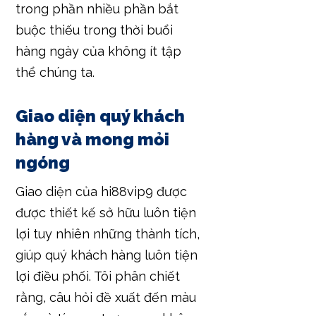
trong phần nhiều phần bắt
buộc thiếu trong thời buổi
hàng ngày của không ít tập
thể chúng ta.
Giao diện quý khách
hàng và mong mỏi
ngóng
Giao diện của hi88vip9 được
được thiết kế sở hữu luôn tiện
lợi tuy nhiên những thành tích,
giúp quý khách hàng luôn tiện
lợi điều phối. Tôi phân chiết
rằng, câu hỏi đề xuất đến màu