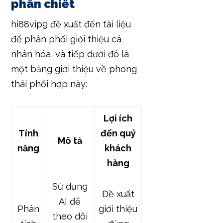
phân chiết
hi88vip9 đề xuất đến tài liệu
để phân phối giới thiệu cá
nhân hóa, và tiếp dưới đó là
một bảng giới thiệu về phong
thái phối hợp này:
Lợi ích
Tính
đến quý
Mô tả
năng
khách
hàng
Sử dụng
Đề xuất
AI để
Phân
giới thiệu
theo dõi