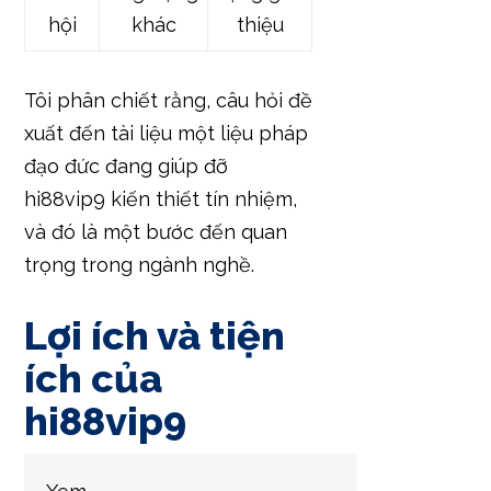
hội
khác
thiệu
Tôi phân chiết rằng, câu hỏi đề
xuất đến tài liệu một liệu pháp
đạo đức đang giúp đỡ
hi88vip9 kiến thiết tín nhiệm,
và đó là một bước đến quan
trọng trong ngành nghề.
Lợi ích và tiện
ích của
hi88vip9