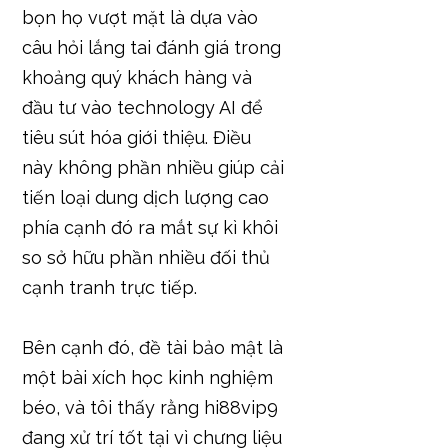
bọn họ vượt mặt là dựa vào
câu hỏi lắng tai đánh giá trong
khoảng quý khách hàng và
đầu tư vào technology AI để
tiêu sút hóa giới thiệu. Điều
này không phần nhiều giúp cải
tiến loại dung dịch lượng cao
phía cạnh đó ra mắt sự kì khôi
so sở hữu phần nhiều đối thủ
cạnh tranh trực tiếp.
Bên cạnh đó, đề tài bảo mật là
một bài xích học kinh nghiệm
béo, và tôi thấy rằng hi88vip9
đang xử trí tốt tại vì chưng liệu