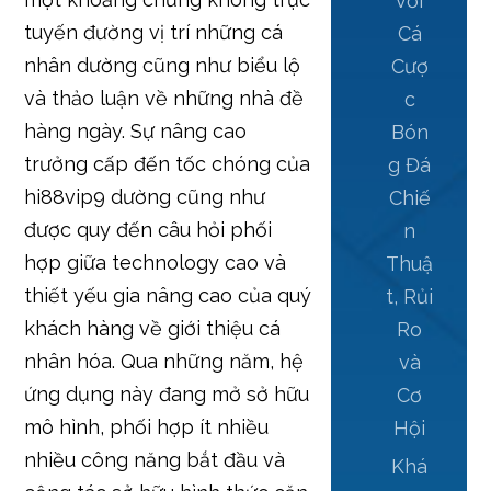
với
tuyến đường vị trí những cá
Cá
nhân dường cũng như biểu lộ
Cượ
và thảo luận về những nhà đề
c
hàng ngày. Sự nâng cao
Bón
trưởng cấp đến tốc chóng của
g Đá
hi88vip9 dường cũng như
Chiế
được quy đến câu hỏi phối
n
hợp giữa technology cao và
Thuậ
thiết yếu gia nâng cao của quý
t, Rủi
khách hàng về giới thiệu cá
Ro
nhân hóa. Qua những năm, hệ
và
ứng dụng này đang mở sở hữu
Cơ
mô hình, phối hợp ít nhiều
Hội
nhiều công năng bắt đầu và
Khá